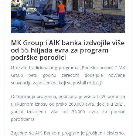
MK Group i AIK banka izdvojile više
od 55 hiljada evra za program
podrške porodici
U okviru tradicionalnog programa „Podrška porodici” MK
Group petu godinu zaredom dodeljuje novčane
subvencije zaposlenima koji su postali roditelji.
Od iniciranja programa, podržano je više od 620 porodica
u ukupnom iznosu od preko 263.000 evra, dok je u 2021.
godini izdvojeno više od 55.000 evra za pomoć
porodicama.
Zajedno sa AIK Bankom program je proširen i eksterno,