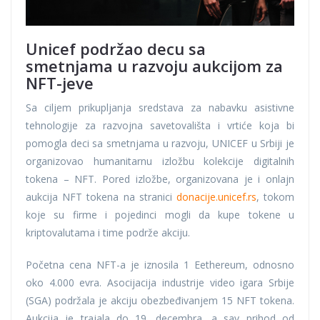
Unicef podržao decu sa
smetnjama u razvoju aukcijom za
NFT-jeve
Sa ciljem prikupljanja sredstava za nabavku asistivne
tehnologije za razvojna savetovališta i vrtiće koja bi
pomogla deci sa smetnjama u razvoju, UNICEF u Srbiji je
organizovao humanitarnu izložbu kolekcije digitalnih
tokena – NFT. Pored izložbe, organizovana je i onlajn
aukcija NFT tokena na stranici
donacije.unicef.rs
, tokom
koje su firme i pojedinci mogli da kupe tokene u
kriptovalutama i time podrže akciju.
Početna cena NFT-a je iznosila 1 Eethereum, odnosno
oko 4.000 evra. Asocijacija industrije video igara Srbije
(SGA) podržala je akciju obezbeđivanjem 15 NFT tokena.
Aukcija je trajala do 19. decembra, a sav prihod od