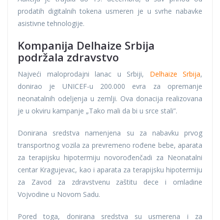
prodatih digitalnih tokena usmeren je u svrhe nabavke
asistivne tehnologije.
Kompanija Delhaize Srbija
podržala zdravstvo
Najveći maloprodajni lanac u Srbiji,
Delhaize Srbija
,
donirao je UNICEF-u 200.000 evra za opremanje
neonatalnih odeljenja u zemlji. Ova donacija realizovana
je u okviru kampanje „Tako mali da bi u srce stali”.
Donirana sredstva namenjena su za nabavku prvog
transportnog vozila za prevremeno rođene bebe, aparata
za terapijsku hipotermiju novorođenčadi za Neonatalni
centar Kragujevac, kao i aparata za terapijsku hipotermiju
za Zavod za zdravstvenu zaštitu dece i omladine
Vojvodine u Novom Sadu.
Pored toga, donirana sredstva su usmerena i za