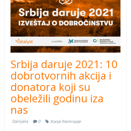
800x550.png
Srbija daruje 2021: 10
dobrotvornih akcija i
donatora koji su
obeležili godinu iza
nas
Danijela
0
Stanje filantropije