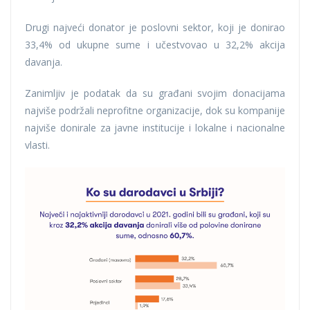
Drugi najveći donator je poslovni sektor, koji je donirao
33,4% od ukupne sume i učestvovao u 32,2% akcija
davanja.
Zanimljiv je podatak da su građani svojim donacijama
najviše podržali neprofitne organizacije, dok su kompanije
najviše donirale za javne institucije i lokalne i nacionalne
vlasti.