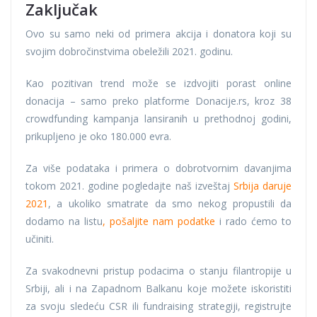
Zaključak
Ovo su samo neki od primera akcija i donatora koji su
svojim dobročinstvima obeležili 2021. godinu.
Kao pozitivan trend može se izdvojiti porast online
donacija – samo preko platforme Donacije.rs, kroz 38
crowdfunding kampanja lansiranih u prethodnoj godini,
prikupljeno je oko 180.000 evra.
Za više podataka i primera o dobrotvornim davanjima
tokom 2021. godine pogledajte naš izveštaj
Srbija daruje
2021
, a ukoliko smatrate da smo nekog propustili da
dodamo na listu
, pošaljite nam podatke
i rado ćemo to
učiniti.
Za svakodnevni pristup podacima o stanju filantropije u
Srbiji, ali i na Zapadnom Balkanu koje možete iskoristiti
za svoju sledeću CSR ili fundraising strategiji, registrujte