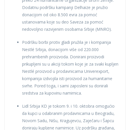
preko 24 humanitarne organizacije širom zemlje.
Dodatnu podršku kampanji Delhaize je pružio
donacijom od oko 8.500 evra za pomoć
ustanovama koje su deo Saveza za pomoć
nedovoljno razvijenim osobama Srbije (MNRO).
Podršku borbi protiv gladi pružila je i kompanija
Nestlé Srbija, donacijom više od 220.000
prehrambenih proizvoda. Donirani proizvodi
prikupljeni su u akciji tokom koje je za svaki kupljen
Nestlé proizvod u prodavnicama Univerexport,
kompanija izdvojila isti proizvod za humanitarne
svrhe. Pored toga, i sami zaposleni su donirali
sredstva za kupovinu namirnica.
Lidl Srbija KD je tokom 9. i 10. oktobra omogućio
da kupci u odabranim prodavnicama u Beogradu,
Novom Sadu, Nišu, Kragujevcu, Zaječaru i Šapcu
doniraju kupljene namirnice. Uz podršku građana,