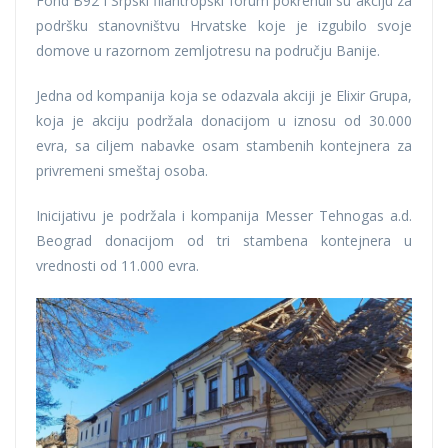
Fond B92 i Srpski filantropski forum pokrenuli su akciju za
podršku stanovništvu Hrvatske koje je izgubilo svoje
domove u razornom zemljotresu na području Banije.
Jedna od kompanija koja se odazvala akciji je Elixir Grupa,
koja je akciju podržala donacijom u iznosu od 30.000
evra, sa ciljem nabavke osam stambenih kontejnera za
privremeni smeštaj osoba.
Inicijativu je podržala i kompanija Messer Tehnogas a.d.
Beograd donacijom od tri stambena kontejnera u
vrednosti od 11.000 evra.