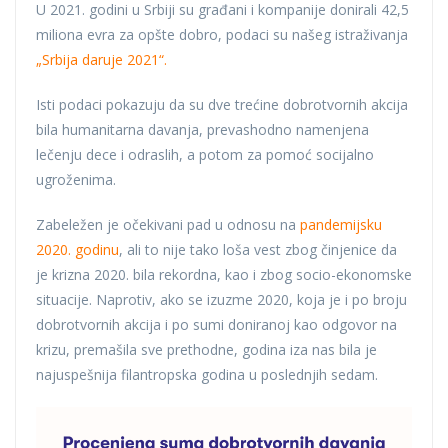
U 2021. godini u Srbiji su građani i kompanije donirali 42,5
miliona evra za opšte dobro, podaci su našeg istraživanja
„Srbija daruje 2021“.
Isti podaci pokazuju da su dve trećine dobrotvornih akcija
bila humanitarna davanja, prevashodno namenjena
lečenju dece i odraslih, a potom za pomoć socijalno
ugroženima.
Zabeležen je očekivani pad u odnosu na
pandemijsku
2020. godinu
, ali to nije tako loša vest zbog činjenice da
je krizna 2020. bila rekordna, kao i zbog socio-ekonomske
situacije. Naprotiv, ako se izuzme 2020, koja je i po broju
dobrotvornih akcija i po sumi doniranoj kao odgovor na
krizu, premašila sve prethodne, godina iza nas bila je
najuspešnija filantropska godina u poslednjih sedam.