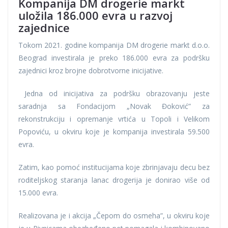
Kompanija DM drogerie markt
uložila 186.000 evra u razvoj
zajednice
Tokom 2021. godine kompanija DM drogerie markt d.o.o.
Beograd investirala je preko 186.000 evra za podršku
zajednici kroz brojne dobrotvorne inicijative.
Jedna od inicijativa za podršku obrazovanju jeste
saradnja sa Fondacijom „Novak Đoković” za
rekonstrukciju i opremanje vrtića u Topoli i Velikom
Popoviću, u okviru koje je kompanija investirala 59.500
evra.
Zatim, kao pomoć institucijama koje zbrinjavaju decu bez
roditeljskog staranja lanac drogerija je donirao više od
15.000 evra.
Realizovana je i akcija „Čepom do osmeha”, u okviru koje