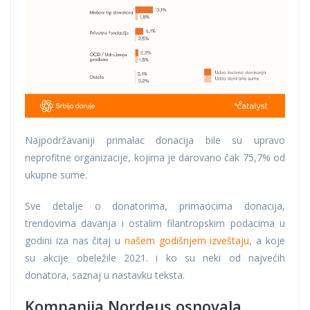
Najpodržavaniji primalac donacija bile su upravo
neprofitne organizacije, kojima je darovano čak 75,7% od
ukupne sume.
Sve detalje o donatorima, primaocima donacija,
trendovima davanja i ostalim filantropskim podacima u
godini iza nas čitaj u
našem godišnjem izveštaju
, a koje
su akcije obeležile 2021. i ko su neki od najvećih
donatora, saznaj u nastavku teksta.
Kompanija Nordeus osnovala