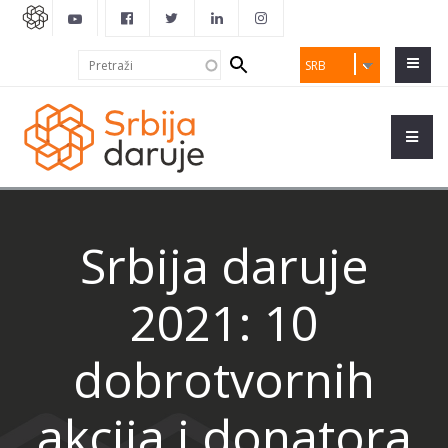
Search
Pretraži
SRB
form
Srbija daruje
2021: 10
dobrotvornih
akcija i donatora