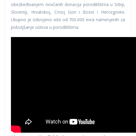
obezbeđivanjem novčanih donacija porodilištima u Srbiji,
Sloveniji, Hrvatskoj, Crnoj Gori i Bosni i Hercegovini.
Ukupno je izdvojeno više od 700.000 evra namenjenih za
poboljšanje uslova u porodilištima.