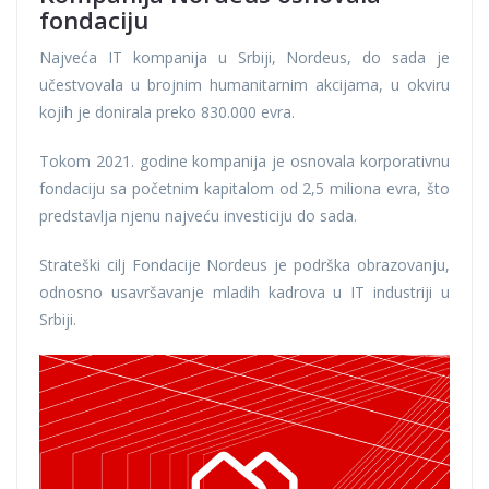
fondaciju
Najveća IT kompanija u Srbiji, Nordeus, do sada je
učestvovala u brojnim humanitarnim akcijama, u okviru
kojih je donirala preko 830.000 evra.
Tokom 2021. godine kompanija je osnovala korporativnu
fondaciju sa početnim kapitalom od 2,5 miliona evra, što
predstavlja njenu najveću investiciju do sada.
Strateški cilj Fondacije Nordeus je podrška obrazovanju,
odnosno usavršavanje mladih kadrova u IT industriji u
Srbiji.