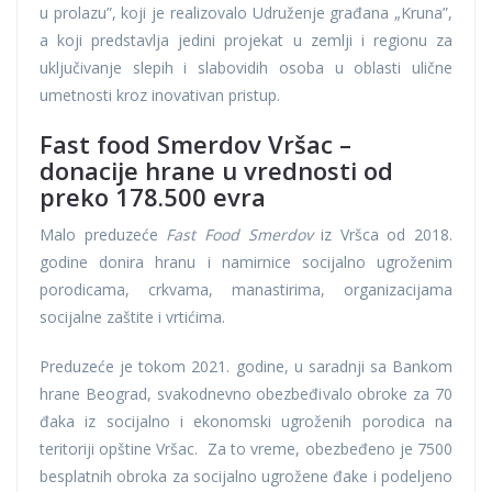
u prolazu”, koji je realizovalo Udruženje građana „Kruna”,
a koji predstavlja jedini projekat u zemlji i regionu za
uključivanje slepih i slabovidih osoba u oblasti ulične
umetnosti kroz inovativan pristup.
Fast food Smerdov Vršac –
donacije hrane u vrednosti od
preko 178.500 evra
Malo preduzeće
Fast Food Smerdov
iz Vršca od 2018.
godine donira hranu i namirnice socijalno ugroženim
porodicama, crkvama, manastirima, organizacijama
socijalne zaštite i vrtićima.
Preduzeće je tokom 2021. godine, u saradnji sa Bankom
hrane Beograd, svakodnevno obezbeđivalo obroke za 70
đaka iz socijalno i ekonomski ugroženih porodica na
teritoriji opštine Vršac. Za to vreme, obezbeđeno je 7500
besplatnih obroka za socijalno ugrožene đake i podeljeno