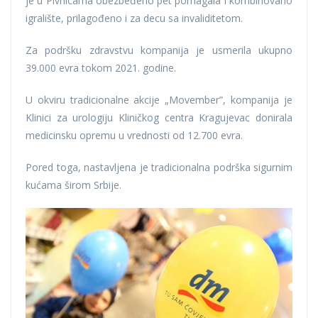
je u Pivnicama obezbeđeno pet pomagala i kombinovano
igralište, prilagođeno i za decu sa invaliditetom.
Za podršku zdravstvu kompanija je usmerila ukupno
39.000 evra tokom 2021. godine.
U okviru tradicionalne akcije „Movember”, kompanija je
Klinici za urologiju Kliničkog centra Kragujevac donirala
medicinsku opremu u vrednosti od 12.700 evra.
Pored toga, nastavljena je tradicionalna podrška sigurnim
kućama širom Srbije.