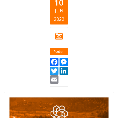
10
JUN
2022
Podeli
Facebook
Messenger
Twitter
LinkedIn
Email
srbija daruje lp
vizual