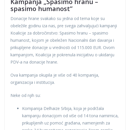
Kampanja „Spasimo hranu –
spasimo humanost“
Donacije hrane svakako su jedna od tema koje su
obeležile godinu iza nas, pre svega zahvaljujući kampanji
Koalicije za dobročinstvo: Spasimo hranu – spasimo
humanost, kojom je obeležen Nacionalni dan davanja i
prikupljene donacije u vrednosti od 115.000 EUR. Ovom
kampanjom, Koalicija je pokrenula inicijativu o ukidanju
PDV-a na donacije hrane.
Ova kampanja okupila je više od 40 kompanija,
organizacija i institucija.
Neke od njih su:
Kompanija Delhaize Srbija, koja je podržala
kampanju donacijom od više od 14 tona namirnica,
prikupljenih uz pomoć građana, namenjenih za