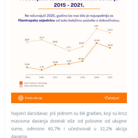
Najveći darodavac još jednom su bili građani, koji su kroz
masovna davanja donirali više od polovine od ukupne
sume, odnosno 60,7% i učestvovali u 32,2% akcija
davanja.