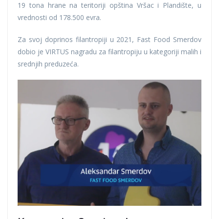
19 tona hrane na teritoriji opština Vršac i Plandište, u
vrednosti od 178.500 evra.
Za svoj doprinos filantropiji u 2021, Fast Food Smerdov
dobio je VIRTUS nagradu za filantropiju u kategoriji malih i
srednjih preduzeća.