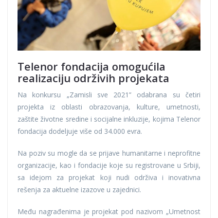
Telenor fondacija omogućila
realizaciju održivih projekata
Na konkursu „Zamisli sve 2021” odabrana su četiri
projekta iz oblasti obrazovanja, kulture, umetnosti,
zaštite životne sredine i socijalne inkluzije, kojima Telenor
fondacija dodeljuje više od 34.000 evra.
Na poziv su mogle da se prijave humanitarne i neprofitne
organizacije, kao i fondacije koje su registrovane u Srbiji,
sa idejom za projekat koji nudi održiva i inovativna
rešenja za aktuelne izazove u zajednici.
Među nagrađenima je projekat pod nazivom „Umetnost