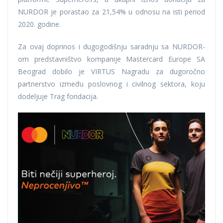
NURDOR je porastao za 21,54% u odnosu na isti period
2020. godine.
Za ovaj doprinos i dugogodišnju saradnju sa NURDOR-
om predstavništvo kompanije Mastercard Europe SA
Beograd dobilo je VIRTUS Nagradu za dugoročno
partnerstvo između poslovnog i civilnog sektora, koju
dodeljuje Trag fondacija.