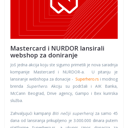
Mastercard i NURDOR lansirali
webshop za doniranje
Još jedna akcija koju ste sigurno primetili je nova saradnja
kompanije Mastercard i NURDOR-a. U pitanju je
lansiranje webshopa za donacije -
Superhero.rs
i modnog
brenda
Superhero
. Akciju su podržali i AIK Banka,
McCann Beograd, Drive agency, Gampo i Bex kurirska
služba.
Zahvaljujući kampanji
Biti nečiji superheroj
za samo 45
dana od lansiranja prikupljeno je 3.000.000 dinara putem
platforme Superhero.rs, a ukupni iznos donacija za