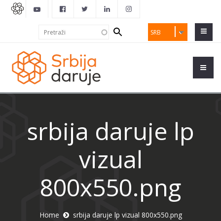
Search
Pretraži
SRB
form
srbija daruje lp
vizual
800x550.png
Home
srbija daruje lp vizual 800x550.png