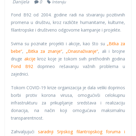
Danijela
0
Intervju
Fond B92 od 2004. godine radi na stvaranju pozitivnih
promena u društvu, kroz različite humanitarne, kulturne,
filantropske i društveno odgovorne kampanje i projekte.
Svima su poznate projekti i akcije, kao što su
„Bitka za
bebe“
,
„Bitka za znanje“
,
„Onasnaživanje“
, ali i brojne
druge
akcije
kroz koje je tokom svih prethodnih godina
Fond B92
doprineo rešavanju važnih problema u
zajednici.
Tokom COVID-19 krize organizacija je dala veliki doprinos
borbi protiv korona virusa, omogućivši celokupnu
infrastrukturu za prikupljanje sredstava i realizaciju
donacija, na način koji omogućava maksimalnu
transparentnost.
Zahvaljujući
saradnji Srpskog filantropskog foruma i