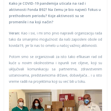
Kako je COVID-19 pandemija uticala na rad i
aktivnosti Fonda B92? Na čemu je bio najveći fokus u
prethodnom periodu? Koje aktivnosti su se
promenile i na koji način?
Veran:
Kao i svi, i mi smo prvo napravili organizaciju rada
tako da smanjimo mogućnost da naši zaposleni obole od
kovida19, jer bi nas to omelo u našoj važnoj aktivnosti.
Potom smo se organizovali za isto tako efikasan rad od
kuće u novim okolnostima i ispunili sve ciljeve, koji su
uključivali komunikaciju sa partnerima, zdravstvenim
ustanovama, predstavnicima države, dobavljača… i u isto
vreme radili na projektima koji su već bili u toku.