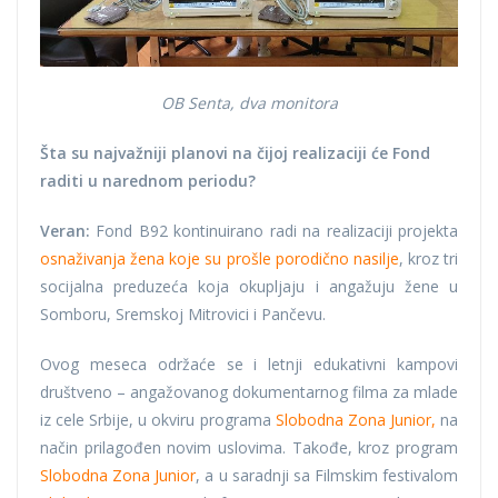
OB Senta, dva monitora
Šta su najvažniji planovi na čijoj realizaciji će Fond
raditi u narednom periodu?
Veran:
Fond B92 kontinuirano radi na realizaciji projekta
osnaživanja žena koje su prošle porodično nasilje
, kroz tri
socijalna preduzeća koja okupljaju i angažuju žene u
Somboru, Sremskoj Mitrovici i Pančevu.
Ovog meseca održaće se i letnji edukativni kampovi
društveno – angažovanog dokumentarnog filma za mlade
iz cele Srbije, u okviru programa
Slobodna Zona Junior,
na
način prilagođen novim uslovima. Takođe, kroz program
Slobodna Zona Junior
, a u saradnji sa Filmskim festivalom