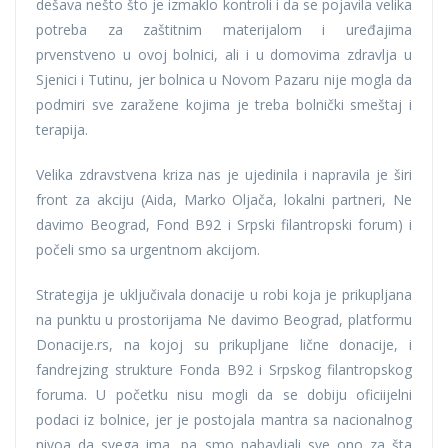
dešava nešto što je izmaklo kontroli i da se pojavila velika
potreba za zaštitnim materijalom i uređajima
prvenstveno u ovoj bolnici, ali i u domovima zdravlja u
Sjenici i Tutinu, jer bolnica u Novom Pazaru nije mogla da
podmiri sve zaražene kojima je treba bolnički smeštaj i
terapija.
Velika zdravstvena kriza nas je ujedinila i napravila je širi
front za akciju (Aida, Marko Oljača, lokalni partneri, Ne
davimo Beograd, Fond B92 i Srpski filantropski forum) i
počeli smo sa urgentnom akcijom.
Strategija je uključivala donacije u robi koja je prikupljana
na punktu u prostorijama Ne davimo Beograd, platformu
Donacije.rs, na kojoj su prikupljane lične donacije, i
fandrejzing strukture Fonda B92 i Srpskog filantropskog
foruma. U početku nisu mogli da se dobiju oficiijelni
podaci iz bolnice, jer je postojala mantra sa nacionalnog
nivoa da svega ima, pa smo nabavljali sve ono za šta