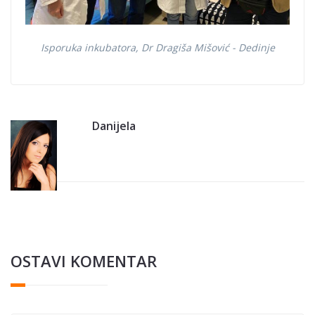
Isporuka inkubatora, Dr Dragiša Mišović - Dedinje
Danijela
OSTAVI KOMENTAR