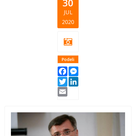
30
JUL
2020
Podeli
Facebook
Messenger
Twitter
LinkedIn
Email
Fond-B92-
Veran-Matic.png