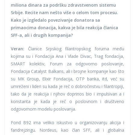
miliona dinara za podršku zdravstvenom sistemu
Srbije. Recite nam nešto više o celom tom procesu.
Kako je izgledalo povezivanje donatora sa
primaocima donacija, kakva je bila reakcija članica
SFF-a, ali i drugih kompanija?
Veran:
Članice Srpskog filantropskog foruma među
kojima su i Fondacija Ana i Vlade Divac, Trag fondacija,
SMART kolektiv, Forum za odgovorno poslovanje,
Fondacija Catalyst Balkans, ali i brojne kompanije kao što
su MK Group, Elixir Fondacija, OTP banka, itd, već su
umreženi i lideri su kada je reč o dobročinstvu i filantropiji,
tako da je reakcija i njihov doprinos bio i impulsivan a i
konstanta je kada je reč o poslovnom i društveno
odgovornom modelu poslovanja.
Fond B92 ima veliko iskustvo u organizovanju akcija i
fandrejzingu. Nordeus, kao član SFF, ali i globalna