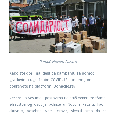
Pomoć Novom Pazaru
Kako ste došli na ideju da kampanju za pomoć
gradovima ugroženim COVID-19 pandemijom
pokrenete na platformi Donacije.rs?
Veran:
Po vestima i postovima na društvenim mrežama,
zdravstvenog osoblja bolnice u Novom Pazaru, kao i
aktivista, posebno Aide Ćorović, shvatili smo da se