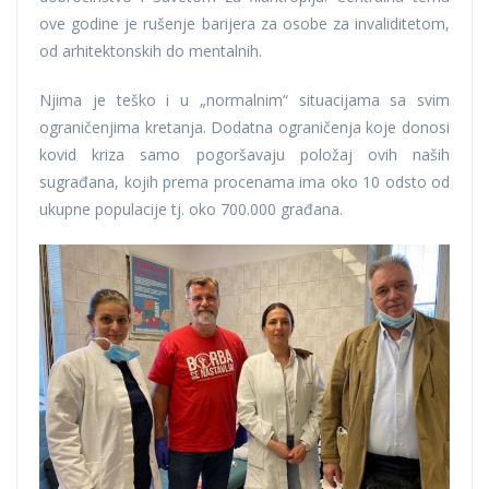
ove godine je rušenje barijera za osobe za invaliditetom,
od arhitektonskih do mentalnih.
Njima je teško i u „normalnim“ situacijama sa svim
ograničenjima kretanja. Dodatna ograničenja koje donosi
kovid kriza samo pogoršavaju položaj ovih naših
sugrađana, kojih prema procenama ima oko 10 odsto od
ukupne populacije tj. oko 700.000 građana.