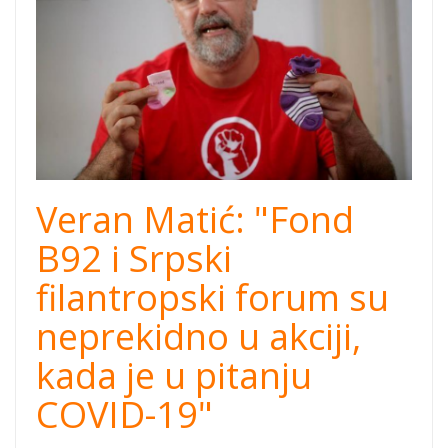
Veran Matić: "Fond
B92 i Srpski
filantropski forum su
neprekidno u akciji,
kada je u pitanju
COVID-19"