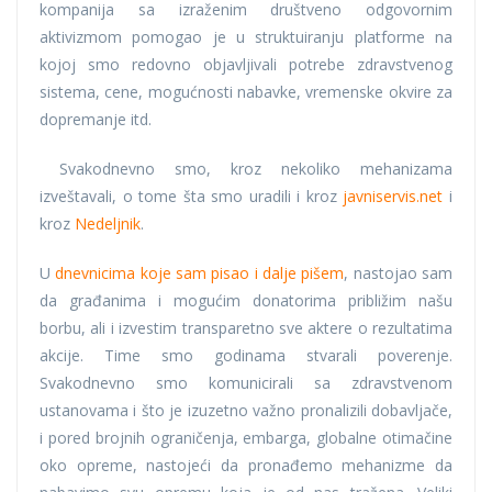
kompanija sa izraženim društveno odgovornim
aktivizmom pomogao je u struktuiranju platforme na
kojoj smo redovno objavljivali potrebe zdravstvenog
sistema, cene, mogućnosti nabavke, vremenske okvire za
dopremanje itd.
Svakodnevno smo, kroz nekoliko mehanizama
izveštavali, o tome šta smo uradili i kroz
javniservis.net
i
kroz
Nedeljnik
.
U
dnevnicima koje sam pisao i dalje pišem
, nastojao sam
da građanima i mogućim donatorima približim našu
borbu, ali i izvestim transparetno sve aktere o rezultatima
akcije. Time smo godinama stvarali poverenje.
Svakodnevno smo komunicirali sa zdravstvenom
ustanovama i što je izuzetno važno pronalizili dobavljače,
i pored brojnih ograničenja, embarga, globalne otimačine
oko opreme, nastojeći da pronađemo mehanizme da