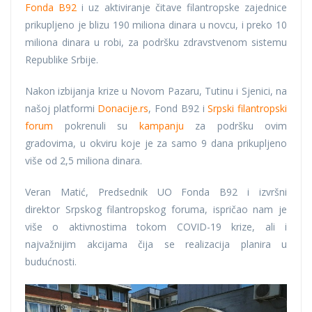
Fonda B92
i uz aktiviranje čitave filantropske zajednice
prikupljeno je blizu 190 miliona dinara u novcu, i preko 10
miliona dinara u robi, za podršku zdravstvenom sistemu
Republike Srbije.
Nakon izbijanja krize u Novom Pazaru, Tutinu i Sjenici, na
našoj platformi
Donacije.rs
, Fond B92 i
Srpski filantropski
forum
pokrenuli su
kampanju
za podršku ovim
gradovima, u okviru koje je za samo 9 dana prikupljeno
više od 2,5 miliona dinara.
Veran Matić, Predsednik UO Fonda B92 i izvršni
direktor Srpskog filantropskog foruma, ispričao nam je
više o aktivnostima tokom COVID-19 krize, ali i
najvažnijim akcijama čija se realizacija planira u
budućnosti.