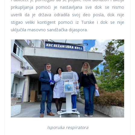
prikupljanja pomoći je nastavljana sve dok se nismo
uverili da je država odradila svoj deo posla, dok nije
stigao veliki kontigent pomoći iz Turske i dok se nije
uključila masovno sandžačka dijaspora.
Isporuka respiratora