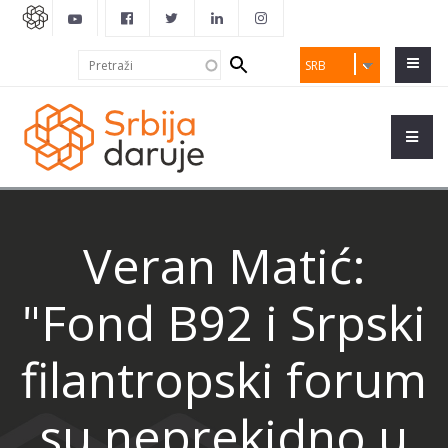
Search
Pretraži
SRB
form
Veran Matić:
"Fond B92 i Srpski
filantropski forum
su neprekidno u