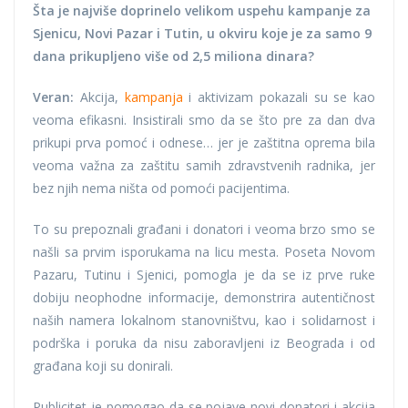
Šta je najviše doprinelo velikom uspehu kampanje za
Sjenicu, Novi Pazar i Tutin, u okviru koje je za samo 9
dana prikupljeno više od 2,5 miliona dinara?
Veran:
Akcija,
kampanja
i aktivizam pokazali su se kao
veoma efikasni. Insistirali smo da se što pre za dan dva
prikupi prva pomoć i odnese… jer je zaštitna oprema bila
veoma važna za zaštitu samih zdravstvenih radnika, jer
bez njih nema ništa od pomoći pacijentima.
To su prepoznali građani i donatori i veoma brzo smo se
našli sa prvim isporukama na licu mesta. Poseta Novom
Pazaru, Tutinu i Sjenici, pomogla je da se iz prve ruke
dobiju neophodne informacije, demonstrira autentičnost
naših namera lokalnom stanovništvu, kao i solidarnost i
podrška i poruka da nisu zaboravljeni iz Beograda i od
građana koji su donirali.
Publicitet je pomogao da se pojave novi donatori i akcija