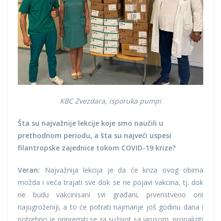
KBC Zvezdara, isporuka pumpi
Šta su najvažnije lekcije koje smo naučili u
prethodnom periodu, a šta su najveći uspesi
filantropske zajednice tokom COVID-19 krize?
Veran:
Najvažnija lekcija je da će kriza ovog obima
možda i veća trajati sve dok se ne pojavi vakcina, tj. dok
ne budu vakcinisani svi građani, prvenstveno oni
najugroženiji, a to će potrati najmanje još godinu dana i
potrebno je pripremiti se za suživot sa virusom, pronaliziti