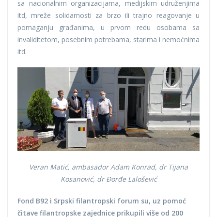
sa nacionalnim organizacijama, medijskim udruženjima
itd, mreže solidarnosti za brzo ili trajno reagovanje u
pomaganju građanima, u prvom redu osobama sa
invaliditetom, posebnim potrebama, starima i nemoćnima
itd.
Veran Matić, ambasador Adam Konrad, dr Tijana
Kosanović, dr Đorđe Lalošević
Fond B92 i Srpski filantropski forum su, uz pomoć
čitave filantropske zajednice prikupili više od 200