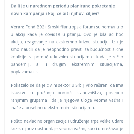
Da li je u narednom periodu planirano pokretanje
novih kampanja i koji će biti njihovi ciljevi?
Veran:
Fond B92 i Srpski filantropski forum su permantno
u akciji kada je covid19 u pitanju. Ovo je bila ad hoc
akcija, reagovanje na ekstremno kriznu situaciju. Iz nje
smo naučili da je neophodno praviti za budućnost slične
koalicije za pomoć u kriznim situacijama i kada je reč o
pandemiji, ali i drugim ekstremnim situacijama,
poplavama i sl.
Pokazalo se da je civilni sektor u Srbiji vrlo raširen, da ima
iskustvo u pružanju pomoći stanovništvu, posebno
ranjimim grupama i da je njegova uloga veoma važna i
inače a posebno u ekstremnim situacijama.
Pošto nevladine organizacije i udruženja trpe velike udare
krize, njihov opstanak je veoma važan, kao i umrežavanje