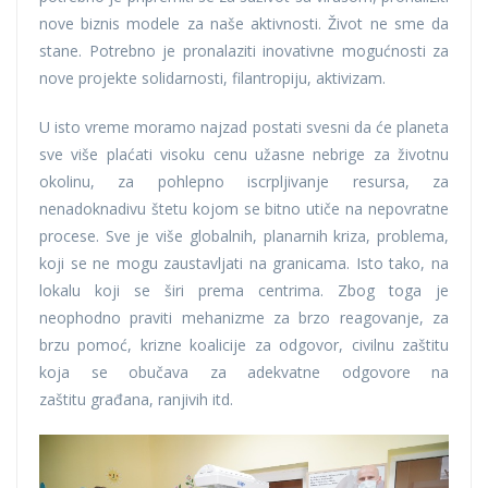
nove biznis modele za naše aktivnosti. Život ne sme da
stane. Potrebno je pronalaziti inovativne mogućnosti za
nove projekte solidarnosti, filantropiju, aktivizam.
U isto vreme moramo najzad postati svesni da će planeta
sve više plaćati visoku cenu užasne nebrige za životnu
okolinu, za pohlepno iscrpljivanje resursa, za
nenadoknadivu štetu kojom se bitno utiče na nepovratne
procese. Sve je više globalnih, planarnih kriza, problema,
koji se ne mogu zaustavljati na granicama. Isto tako, na
lokalu koji se širi prema centrima. Zbog toga je
neophodno praviti mehanizme za brzo reagovanje, za
brzu pomoć, krizne koalicije za odgovor, civilnu zaštitu
koja se obučava za adekvatne odgovore na
zaštitu građana, ranjivih itd.