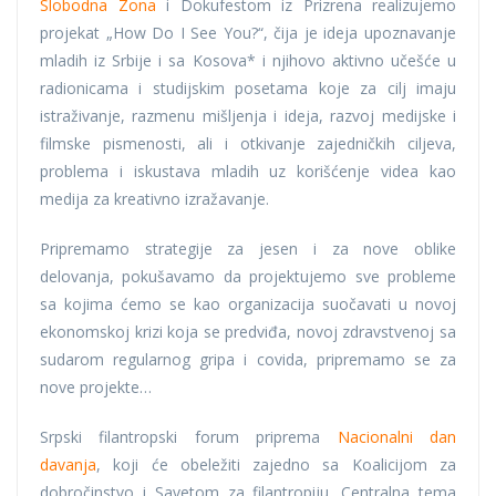
Slobodna Zona
i Dokufestom iz Prizrena realizujemo
projekat „How Do I See You?“, čija je ideja upoznavanje
mladih iz Srbije i sa Kosova* i njihovo aktivno učešće u
radionicama i studijskim posetama koje za cilj imaju
istraživanje, razmenu mišljenja i ideja, razvoj medijske i
filmske pismenosti, ali i otkivanje zajedničkih ciljeva,
problema i iskustava mladih uz korišćenje videa kao
medija za kreativno izražavanje.
Pripremamo strategije za jesen i za nove oblike
delovanja, pokušavamo da projektujemo sve probleme
sa kojima ćemo se kao organizacija suočavati u novoj
ekonomskoj krizi koja se predviđa, novoj zdravstvenoj sa
sudarom regularnog gripa i covida, pripremamo se za
nove projekte…
Srpski filantropski forum priprema
Nacionalni dan
davanja
, koji će obeležiti zajedno sa Koalicijom za
dobročinstvo i Savetom za filantropiju. Centralna tema