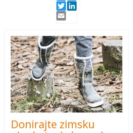
Twitter
LinkedIn
Email
boots.png
Donirajte zimsku