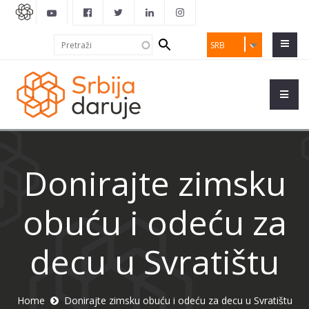
Search
Pretraži
SRB
form
Donirajte zimsku
obuću i odeću za
decu u Svratištu
Home
Donirajte zimsku obuću i odeću za decu u Svratištu