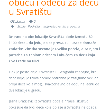
obuću i odeću za decu
u Svratištu
OD:
Sanja
0
Srbija
Podrška marginalizovanim grupama
Dnevno na obe lokacije Svratišta dođe između 80
i 100 dece - da jedu, da se presvuku i urade domaće
zadatke. Zimska sezona je uveliko počela, a sa njom i
potreba za toplom odećom i obućom za decu koja
žive i rade na ulici.
Dok je postojanje 2 svratišta u Beogradu značajno, broj
dece kojoj je takva pomoć potrebna je zasigurno veći od
broja dece koja mogu svakodnevno da dođu na jednu od
dve lokacije u gradu.
Jasna Bratičević iz Svratišta dodaje: “Naše iskustvo
pokazuje da broj dece koja dolaze u Svratište ne opada.