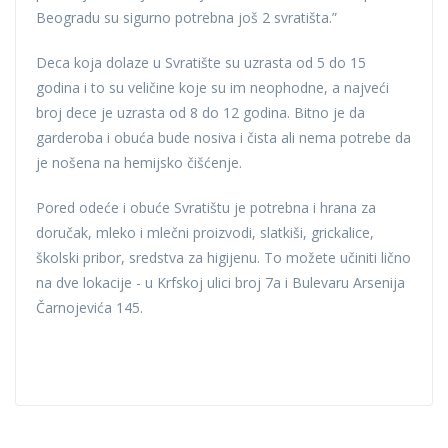
Beogradu su sigurno potrebna još 2 svratišta.”
Deca koja dolaze u Svratište su uzrasta od 5 do 15
godina i to su veličine koje su im neophodne, a najveći
broj dece je uzrasta od 8 do 12 godina. Bitno je da
garderoba i obuća bude nosiva i čista ali nema potrebe da
je nošena na hemijsko čišćenje.
Pored odeće i obuće Svratištu je potrebna i hrana za
doručak, mleko i mlečni proizvodi, slatkiši, grickalice,
školski pribor, sredstva za higijenu. To možete učiniti lično
na dve lokacije - u Krfskoj ulici broj 7a i Bulevaru Arsenija
Čarnojevića 145.