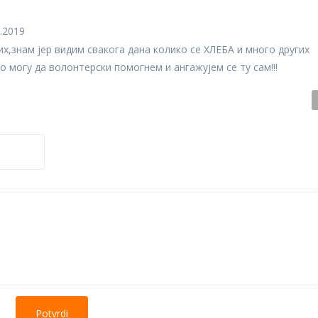
.2019
х,знам јер видим свакога дана колико се ХЛЕБА и много других
о могу да волонтерски помогнем и ангажујем се ту сам!!!