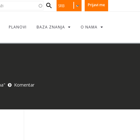
earch
i
Prijavi me
SRB
orm
PLANOVI
BAZA ZNANJA
O NAMA
na"
Komentar