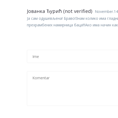
Јованка Ђурић (not verified)
November.14
Ја сам одушевљена! Браво!Знам колико има гладни
прехрамбених намирница баца!!!Ако има начин как