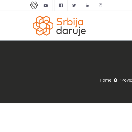
Home
"Povez