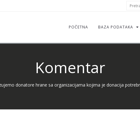
S
Pretraž
f
POČETNA
BAZA PODATAKA
Komentar
ujemo donatore hrane sa organizacijama kojima je donacija potreb