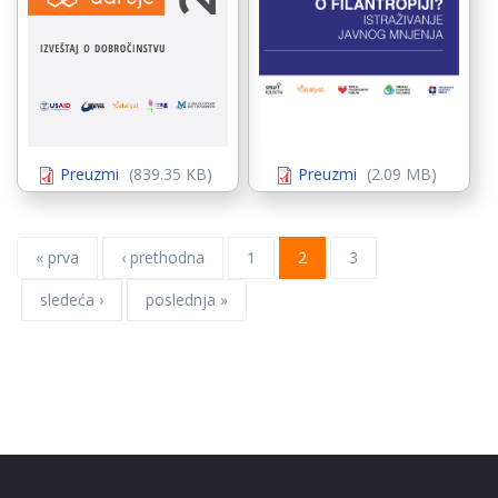
istrazivanje-
1.jpg
Preuzmi
(839.35 KB)
Preuzmi
(2.09 MB)
« prva
‹ prethodna
1
2
3
sledeća ›
poslednja »