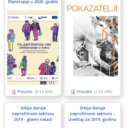
filantropiji u 2020. godini
Untitled.jp
tropija_i_mi.jpg
Preuzmi
(9.14 MB)
Preuzmi
(1.63 MB)
Srbija daruje
Srbija daruje
neprofitnom sektoru
neprofitnom sektoru -
2019 - glavni nalazi
izveštaj za 2019. godinu