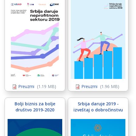
ja daruje
SDNS_dobrocinit
rofitnom sektoru
rocinitim.png
Preuzmi
(1.19 MB)
Preuzmi
(1.96 MB)
Bolji biznis za bolje
Srbija daruje 2019 -
društvo 2019-2020
izveštaj o dobročinstvu
i-biznis-
vestaj_o_dobrocinst