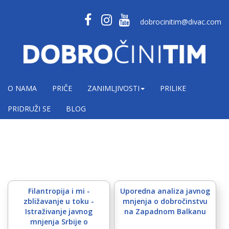
dobrocinitim@divac.com
O NAMA
PRIČE
ZANIMLJIVOSTI
PRILIKE
PRIDRUŽI SE
BLOG
Filantropija i mi -
Uporedna analiza javnog
zbližavanje u toku -
mnjenja o dobročinstvu
Istraživanje javnog
na Zapadnom Balkanu
mnjenja Srbije o