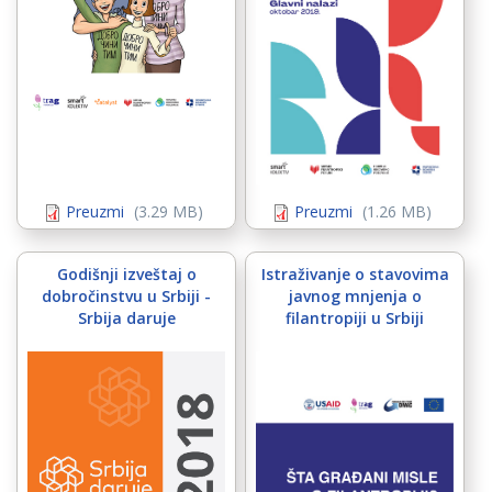
sektoru 2019-
1.jpg
Preuzmi
(3.29 MB)
Preuzmi
(1.26 MB)
Godišnji izveštaj o
Istraživanje o stavovima
dobročinstvu u Srbiji -
javnog mnjenja o
Srbija daruje
filantropiji u Srbiji
šnji izveštaj o
Sta gradjani
očinstvu u Srbiji -
misle o
ja daruje.jpg
filantropiji -