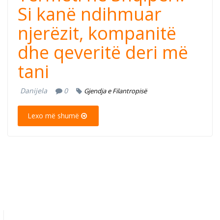
Si kanë ndihmuar
njerëzit, kompanitë
dhe qeveritë deri më
tani
Danijela
0
Gjendja e Filantropisë
Lexo më shumë