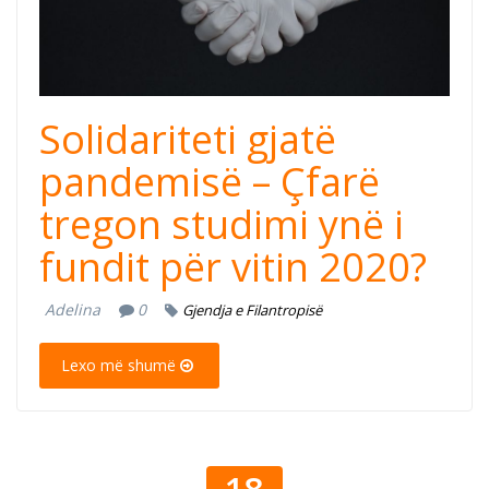
Solidariteti gjatë
pandemisë – Çfarë
tregon studimi ynë i
fundit për vitin 2020?
Adelina
0
Gjendja e Filantropisë
Lexo më shumë
18