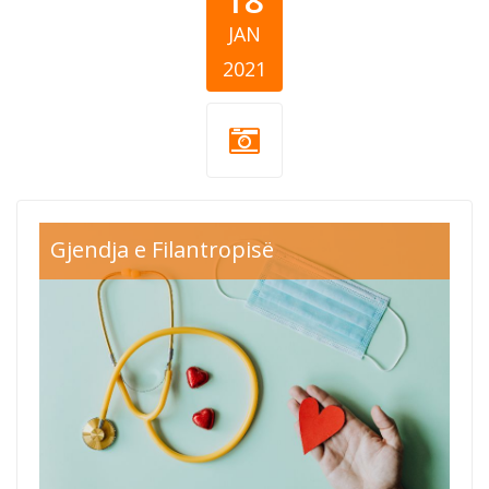
JAN
2021
donacija-
Gjendja e Filantropisë
koronavirus.jpg