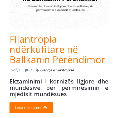
(1).png
Filantropia
ndërkufitare në
Ballkanin Perëndimor
Sofija
0
Gjendja e Filantropisë
Ekzaminimi i kornizës ligjore dhe
mundësive për përmirësimin e
mjedisit mundësues
Lexo më shumë