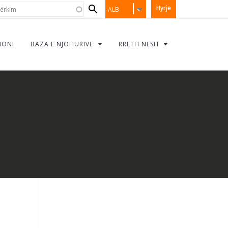
Search
rkim
Hyrje
ALB
form
IONI
BAZA E NJOHURIVE
RRETH NESH