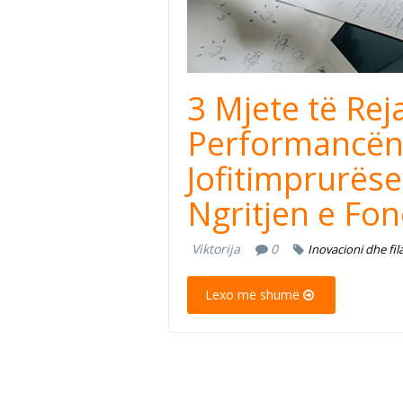
3 Mjete të Rej
Performancën 
Jofitimprurës
Ngritjen e Fo
Viktorija
0
Inovacioni dhe fil
Lexo më shumë