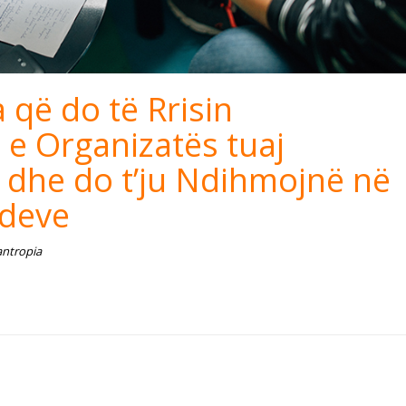
a që do të Rrisin
e Organizatës tuaj
e dhe do t’ju Ndihmojnë në
ndeve
antropia