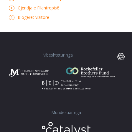
Gjendja e Filantropisë
Blogerët vizitorë
Mbështetur nga
Mundësuar nga