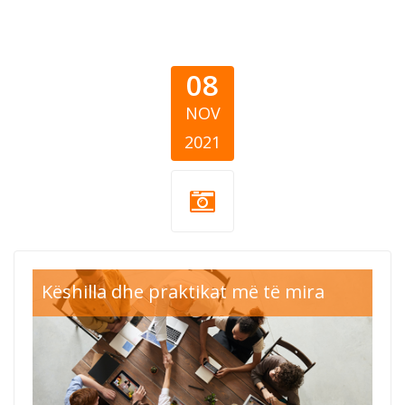
08
NOV
2021
tutorijali cover
Këshilla dhe praktikat më të mira
GB cover.png