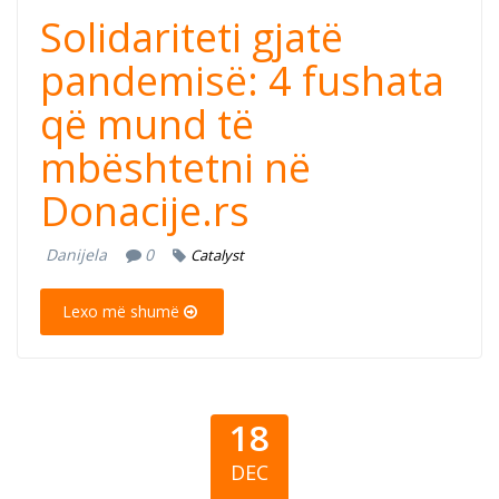
Solidariteti gjatë
pandemisë: 4 fushata
që mund të
mbështetni në
Donacije.rs
Danijela
0
Catalyst
Lexo më shumë
18
DEC