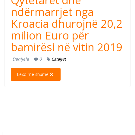
Qytetarët dhe
ndërmarrjet nga
Kroacia dhurojnë 20,2
milion Euro për
bamirësi në vitin 2019
Danijela
0
Catalyst
Lexo më shumë