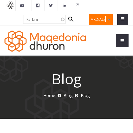
Search
Kërkim
MKD(AL)
form
Blog
Home
Blog
Blog