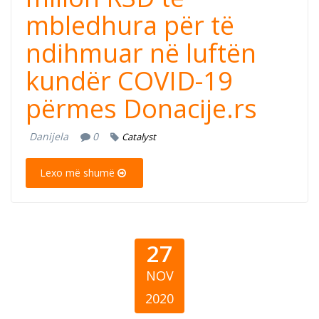
mbledhura për të
ndihmuar në luftën
kundër COVID-19
përmes Donacije.rs
Danijela
0
Catalyst
Lexo më shumë
27
NOV
2020