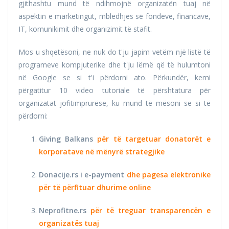
gjithashtu mund të ndihmojnë organizatën tuaj në
aspektin e marketingut, mbledhjes së fondeve, financave,
IT, komunikimit dhe organizimit të stafit.
Mos u shqetësoni, ne nuk do t'ju japim vetëm një listë të
programeve kompjuterike dhe t'ju lëmë që të hulumtoni
në Google se si t'i përdorni ato. Përkundër, kemi
përgatitur 10 video tutoriale të përshtatura për
organizatat jofitimprurëse, ku mund të mësoni se si të
përdorni:
Giving Balkans
për të targetuar donatorët e
korporatave në mënyrë strategjike
Donacije.rs i e-payment
dhe pagesa elektronike
për të përfituar dhurime online
Neprofitne.rs
për të treguar transparencën e
organizatës tuaj