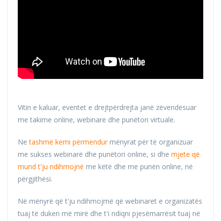
Vitin e kaluar, eventet e drejtpërdrejta janë zëvendësuar
me takime online, webinare dhe punëtori virtuale.
Ne
tashmë kemi përmendur
mënyrat për të organizuar
me sukses webinarë dhe punëtori online, si dhe
mjete që
mund t'ju ndihmojnë
me këtë dhe me punën online, në
përgjithësi.
Në mënyrë që t'ju ndihmojmë që webinaret e organizatës
tuaj të duken më mirë dhe t'i ndiqni pjesëmarrësit tuaj në