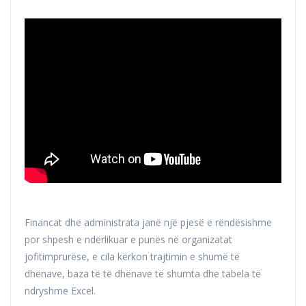
Financat dhe administrata janë një pjesë e rëndësishme
por shpesh e ndërlikuar e punës në organizatat
jofitimprurëse, e cila kërkon trajtimin e shumë të
dhënave, baza të të dhënave të shumta dhe tabela të
ndryshme Excel.