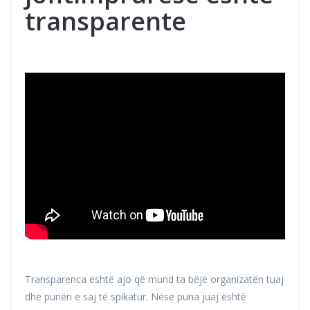
transparente
Transparenca është ajo që mund ta bëjë organizatën tuaj
dhe punën e saj të spikatur. Nëse puna juaj është