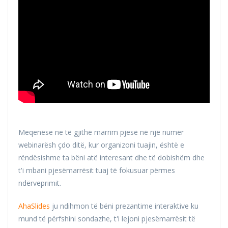
Meqenëse ne të gjithë marrim pjesë në një numër
webinarësh çdo ditë, kur organizoni tuajin, është e
rëndësishme ta bëni atë interesant dhe të dobishëm dhe
t'i mbani pjesëmarrësit tuaj të fokusuar përmes
ndërveprimit.
AhaSlides
ju ndihmon të bëni prezantime interaktive ku
mund të përfshini sondazhe, t'i lejoni pjesëmarrësit të