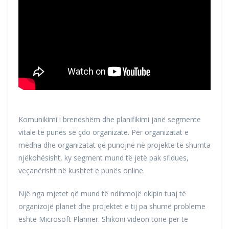
Komunikimi i brendshëm dhe planifikimi janë segmente
vitale të punës së çdo organizate. Për organizatat e
mëdha dhe organizatat që punojnë në projekte të shumta
njëkohësisht, ky segment mund të jetë pak sfidues,
veçanërisht në kushtet e punës online.
Një nga mjetet që mund të ndihmojë ekipin tuaj të
organizojë planet dhe projektet e tij pa shumë probleme
është Microsoft Planner. Shikoni videon tonë për të