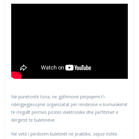
Në punëtoritë tona, ne gjithmonë përpiqemi t'i
ndërgjegjësojmë organizatat për rëndësinë e komunikimit
të rregullt përmes postës elektronike dhe përfitimet e
dërgimit të buletinëve.
Ne vetë i përdorim buletinët në praktikë, sepse është