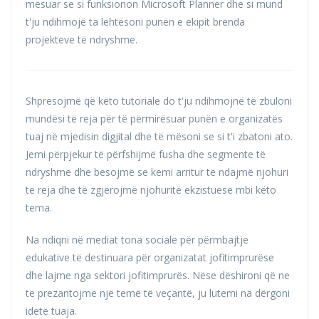
mësuar se si funksionon Microsoft Planner dhe si mund
t'ju ndihmojë ta lehtësoni punën e ekipit brenda
projekteve të ndryshme.
Shpresojmë që këto tutoriale do t'ju ndihmojnë të zbuloni
mundësi të reja për të përmirësuar punën e organizatës
tuaj në mjedisin digjital dhe të mësoni se si t'i zbatoni ato.
Jemi përpjekur të përfshijmë fusha dhe segmente të
ndryshme dhe besojmë se kemi arritur të ndajmë njohuri
të reja dhe të zgjerojmë njohuritë ekzistuese mbi këto
tema.
Na ndiqni në mediat tona sociale për përmbajtje
edukative të destinuara për organizatat jofitimprurëse
dhe lajme nga sektori jofitimprurës. Nëse dëshironi që ne
të prezantojmë një temë të veçantë, ju lutemi na dërgoni
idetë tuaja.