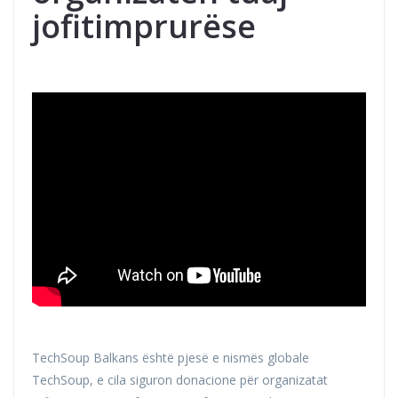
jofitimprurëse
TechSoup Balkans është pjesë e nismës globale
TechSoup, e cila siguron donacione për organizatat