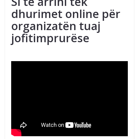
Si të arrini tek
dhurimet online për
organizatën tuaj
jofitimprurëse