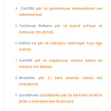
CiviCRM
për të përmirësuar komunikimin me
mbështetësit
TechSoup Balkans
për të marrë softuer të
licencuar me zbritje
Deflect.ca
për të mbrojtur webfaqen tuaj nga
sulmet
CiviCRM
për të organizuar evente online në
mënyrë më efikase
Ahaslides
për t'i bërë eventet online më
interaktive
QuickBooks
QuickBooks për ta bërë më të lehtë
jetën e menaxherëve financiarë