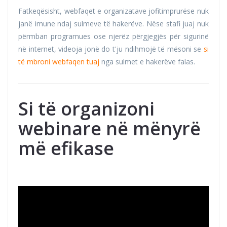
Fatkeqësisht, webfaqet e organizatave jofitimprurëse nuk
janë imune ndaj sulmeve të hakerëve. Nëse stafi juaj nuk
përmban programues ose njerëz përgjegjës për sigurinë
në internet, videoja jonë do t'ju ndihmojë të mësoni se
si
të mbroni webfaqen tuaj
nga sulmet e hakerëve falas.
Si të organizoni
webinare në mënyrë
më efikase