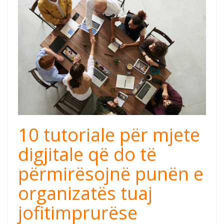
tutorijali cover
GB cover.png
10 tutoriale për mjete
digjitale që do të
përmirësojnë punën e
organizatës tuaj
jofitimprurëse