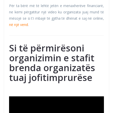
Për ta bërë më të lehtë jetën e menaxherëve financiarë,
ne kemi përgatitur një video ku organizata juaj mund të
mësojë se si t'i mbajë të gjitha të dhënat e saj në online,
në një vend
.
Si të përmirësoni
organizimin e stafit
brenda organizatës
tuaj jofitimprurëse