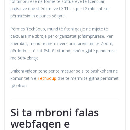
jofitimprurëse në formë të softuerëve të licencuar,
pajisjeve dhe shërbimeve të TI-së, për të mbështetur
përmirësimin e punës së tyre.
Përmes TechSoup, mund të fitoni qasje në mjete të
caktuara me zbritje për organizatat jofitimprurëse. Për
shembull, mund të merrni versionin premium të Zoom,
përdorimi i të cilit është rritur ndjeshëm gjatë pandemisë,
me 50% zbritje.
Shikoni videon tonë për të mësuar se si të bashkoheni në
komunitetin e
TechSoup
dhe të merrni të gjitha përfitimet
që ofron.
Si ta mbroni falas
webfaqen e