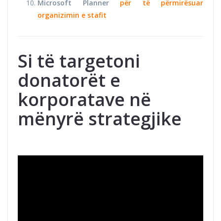
Microsoft Planner
për të përmirësuar
organizimin e stafit
Si të targetoni
donatorët e
korporatave në
mënyrë strategjike