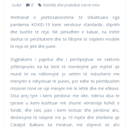
Luka
0
Këshilla dhe praktikat më të mira
Rrethanat e jashtëzakonshme të shkaktuara nga
pandemia KOVID-19 kanë vendosur standarde, shprehi
dhe kushte të reja. Në periudhën e kaluar, na është
dashur të përshtatemi dhe të fillojmë të ndjekim modele
të reja në jetë dhe punë.
Digjitalizimi i papritur dhe i përshpejtuar në sektorin
jofitimprurës na ka bërë të mendojmë për mjetet që
mund të na ndihmojnë jo vetëm të mësohemi me
mënyrën e ndryshuar të punës, por edhe të përmbushim
misionin tonë në një mënyrë më të lehtë dhe më efikase.
Disa prej tyre i kemi përdorur me vite, ndërsa disa të
tjerave u kemi kushtuar më shumë vëmendje kohët e
fundit, dhe tani, pasi i kemi testuar dhe përdorur ato,
dëshirojmë të ndajmë me ju 10 mjete dhe shërbime që
Catalyst Balkans ka miratuar, me shpresë se ato