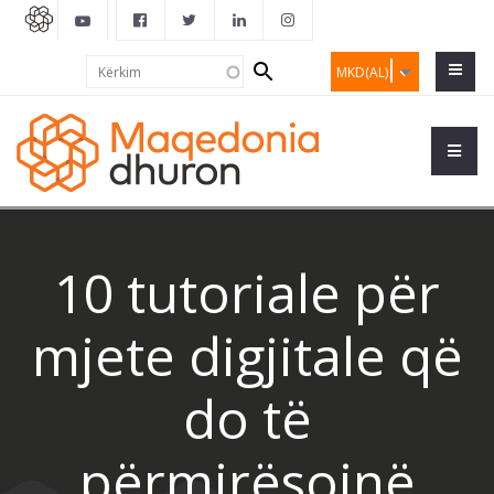
Search
Kërkim
MKD(AL)
form
10 tutoriale për
mjete digjitale që
do të
përmirësojnë