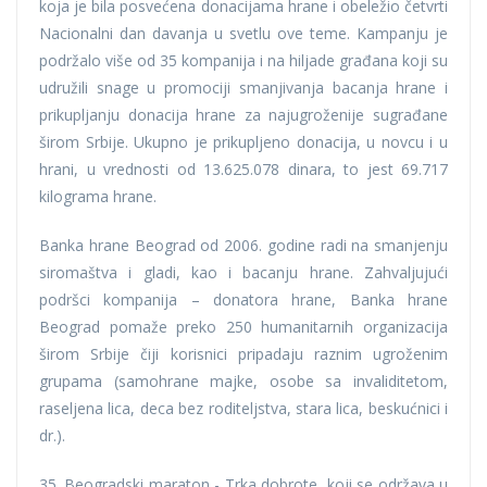
koja je bila posvećena donacijama hrane i obeležio četvrti
Nacionalni dan davanja u svetlu ove teme. Kampanju je
podržalo više od 35 kompanija i na hiljade građana koji su
udružili snage u promociji smanjivanja bacanja hrane i
prikupljanju donacija hrane za najugroženije sugrađane
širom Srbije. Ukupno je prikupljeno donacija, u novcu i u
hrani, u vrednosti od 13.625.078 dinara, to jest 69.717
kilograma hrane.
Banka hrane Beograd od 2006. godine radi na smanjenju
siromaštva i gladi, kao i bacanju hrane. Zahvaljujući
podršci kompanija – donatora hrane, Banka hrane
Beograd pomaže preko 250 humanitarnih organizacija
širom Srbije čiji korisnici pripadaju raznim ugroženim
grupama (samohrane majke, osobe sa invaliditetom,
raseljena lica, deca bez roditeljstva, stara lica, beskućnici i
dr.).
35. Beogradski maraton - Trka dobrote, koji se održava u