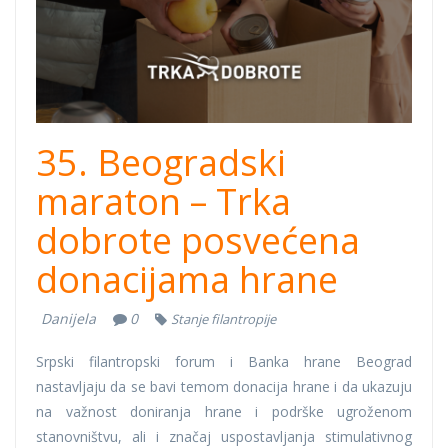
35. Beogradski
maraton – Trka
dobrote posvećena
donacijama hrane
Danijela
0
Stanje filantropije
Srpski filantropski forum i Banka hrane Beograd
nastavljaju da se bavi temom donacija hrane i da ukazuju
na važnost doniranja hrane i podrške ugroženom
stanovništvu, ali i značaj uspostavljanja stimulativnog