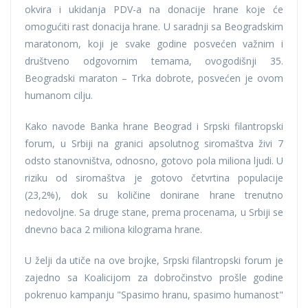
okvira i ukidanja PDV-a na donacije hrane koje će
omogućiti rast donacija hrane. U saradnji sa Beogradskim
maratonom, koji je svake godine posvećen važnim i
društveno odgovornim temama, ovogodišnji 35.
Beogradski maraton – Trka dobrote, posvećen je ovom
humanom cilju.
Kako navode Banka hrane Beograd i Srpski filantropski
forum, u Srbiji na granici apsolutnog siromaštva živi 7
odsto stanovništva, odnosno, gotovo pola miliona ljudi. U
riziku od siromaštva je gotovo četvrtina populacije
(23,2%), dok su količine donirane hrane trenutno
nedovoljne. Sa druge stane, prema procenama, u Srbiji se
dnevno baca 2 miliona kilograma hrane.
U želji da utiče na ove brojke, Srpski filantropski forum je
zajedno sa Koalicijom za dobročinstvo prošle godine
pokrenuo kampanju "Spasimo hranu, spasimo humanost"