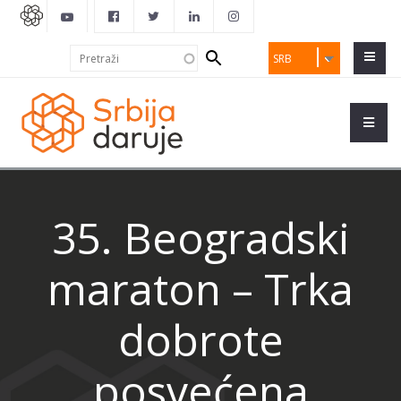
Search
Pretraži
SRB
form
35. Beogradski
maraton – Trka
dobrote
posvećena