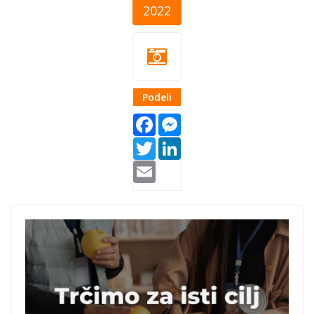
2022
Podeli
Facebook
Messenger
Twitter
LinkedIn
Email
trka-
dobrote.png