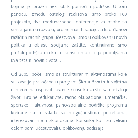
kojima je pružen neki oblik pomoći i podrške. U tom
periodu, između ostalog, realizovali smo preko 160
projekata, dve međunarodne konferencije za osobe sa
smetnjama u razvoju, brojne manifestacije, a kao članovi
različitih radnih grupa učestvovali smo u oblikovanju novih
politika u oblasti socijalne zaštite, kontinuirano smo
pružali podršku direktnim korisnicima u cilju poboljšanja
kvaliteta njihovih života…
Od 2005. počeli smo sa struktuiranim aktivnostima koje
su kasnije pretočene u program
Škola životnih veština
usmeren na osposobljavanje korisnika za što samostalniji
život. Brojne edukativne, radno-okupacione, umetničke,
sportske i aktivnosti psiho-socijalne podrške programa
kreirane su u skladu sa mogućnostima, potrebama,
interesovanjima i sklonostima korisnika koji su velikim
delom sami učestvovali u oblikovanju sadržaja.