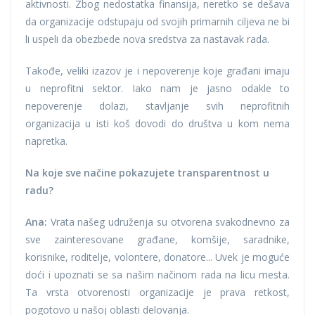
aktivnosti. Zbog nedostatka finansija, neretko se dešava
da organizacije odstupaju od svojih primarnih ciljeva ne bi
li uspeli da obezbede nova sredstva za nastavak rada.
Takođe, veliki izazov je i nepoverenje koje građani imaju
u neprofitni sektor. Iako nam je jasno odakle to
nepoverenje dolazi, stavljanje svih neprofitnih
organizacija u isti koš dovodi do društva u kom nema
napretka.
Na koje sve načine pokazujete transparentnost u
radu?
Ana:
Vrata našeg udruženja su otvorena svakodnevno za
sve zainteresovane građane, komšije, saradnike,
korisnike, roditelje, volontere, donatore... Uvek je moguće
doći i upoznati se sa našim načinom rada na licu mesta.
Ta vrsta otvorenosti organizacije je prava retkost,
pogotovo u našoj oblasti delovanja.