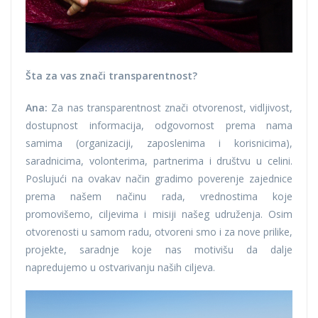
Šta za vas znači transparentnost?
Ana:
Za nas transparentnost znači otvorenost, vidljivost,
dostupnost informacija, odgovornost prema nama
samima (organizaciji, zaposlenima i korisnicima),
saradnicima, volonterima, partnerima i društvu u celini.
Poslujući na ovakav način gradimo poverenje zajednice
prema našem načinu rada, vrednostima koje
promovišemo, ciljevima i misiji našeg udruženja. Osim
otvorenosti u samom radu, otvoreni smo i za nove prilike,
projekte, saradnje koje nas motivišu da dalje
napredujemo u ostvarivanju naših ciljeva.