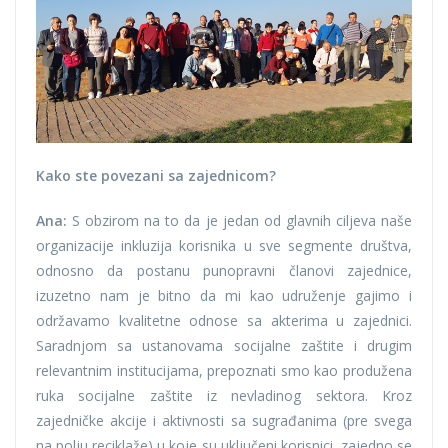
Kako ste povezani sa zajednicom?
Ana:
S obzirom na to da je jedan od glavnih ciljeva naše
organizacije inkluzija korisnika u sve segmente društva,
odnosno da postanu punopravni članovi zajednice,
izuzetno nam je bitno da mi kao udruženje gajimo i
održavamo kvalitetne odnose sa akterima u zajednici.
Saradnjom sa ustanovama socijalne zaštite i drugim
relevantnim institucijama, prepoznati smo kao produžena
ruka socijalne zaštite iz nevladinog sektora. Kroz
zajedničke akcije i aktivnosti sa sugrađanima (pre svega
na polju reciklaže) u koje su uključeni korisnici, zajedno se