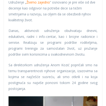
Udruženje „
Živimo zajedno
” osnovano je pre više od dve
decenije kao odgovor na potrebe dece sa težim
smetnjama u razvoju, sa ciljem da se obezbedi njihov
kvalitetniji život.
Danas, aktivnosti udruženja obuhvataju dnevni,
edukativni, radni i info-centar, kao i brojne radionice i
servise. Realizuju se programi podrške roditeljima,
programi treninga za samostalan život, uz pružanje
podrške svim korisnicima u svakodnevnom životu.
Sa direktorkom udruženja Anom Kozić popričali smo na
temu transparentnosti njihove organizacije, izazovima sa
kojima se najčešće susreću, ali smo otkrili i na koja
postignuća su najviše ponosni tokom 24 godine svog
postojanja.