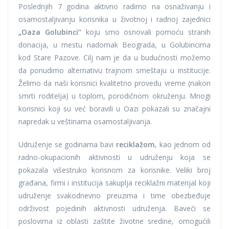
Poslednjih 7 godina aktivno radimo na osnaživanju i
osamostaljivanju korisnika u životnoj i radnoj zajednici
„Oaza Golubinci“
koju smo osnovali pomoću stranih
donacija, u mestu nadomak Beograda, u Golubincima
kod Stare Pazove. Cilj nam je da u budućnosti možemo
da ponudimo alternativu trajnom smeštaju u institucije.
Želimo da naši korisnici kvalitetno provedu vreme (nakon
smrti roditelja) u toplom, porodičnom okruženju. Mnogi
korisnici koji su već boravili u Oazi pokazali su značajni
napredak u veštinama osamostaljivanja.
Udruženje se godinama bavi
reciklažom
, kao jednom od
radno-okupacionih aktivnosti u udruženju koja se
pokazala višestruko korisnom za korisnike. Veliki broj
građana, firmi i institucija sakuplja reciklažni materijal koji
udruženje svakodnevno preuzima i time obezbeđuje
održivost pojedinih aktivnosti udruženja. Baveći se
poslovima iz oblasti zaštite životne sredine, omogućili