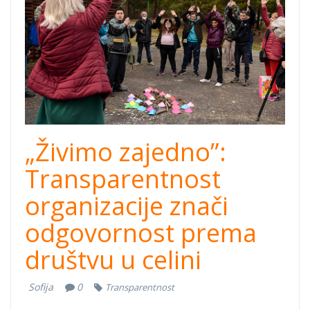
„Živimo zajedno”:
Transparentnost
organizacije znači
odgovornost prema
društvu u celini
Sofija
0
Transparentnost