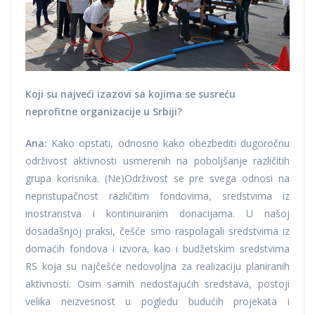
Koji su najveći izazovi sa kojima se susreću
neprofitne organizacije u Srbiji?
Ana:
Kako opstati, odnosno kako obezbediti dugoročnu
održivost aktivnosti usmerenih na poboljšanje različitih
grupa korisnika. (Ne)Održivost se pre svega odnosi na
nepristupačnost različitim fondovima, sredstvima iz
inostranstva i kontinuiranim donacijama. U našoj
dosadašnjoj praksi, češće smo raspolagali sredstvima iz
domaćih fondova i izvora, kao i budžetskim sredstvima
RS koja su najčešće nedovoljna za realizaciju planiranih
aktivnosti. Osim samih nedostajućih sredstava, postoji
velika neizvesnost u pogledu budućih projekata i