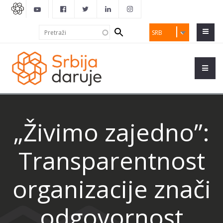
Search
Pretraži
SRB
form
„Živimo zajedno”:
Transparentnost
organizacije znači
odgovornost