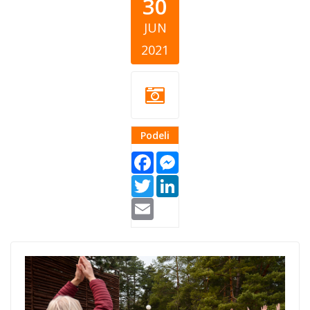
30
JUN
2021
Podeli
Facebook
Messenger
Twitter
LinkedIn
Email
zivimo_zajedno_co