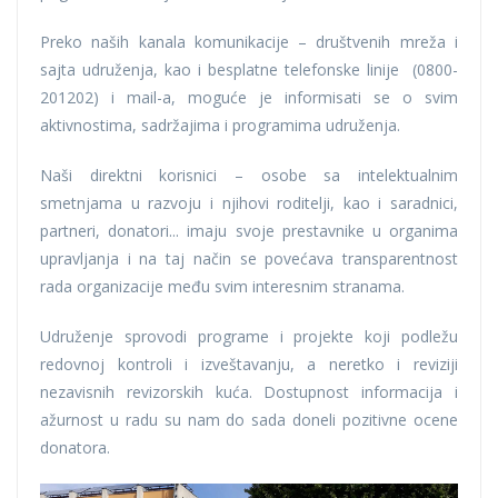
Preko naših kanala komunikacije – društvenih mreža i
sajta udruženja, kao i besplatne telefonske linije (0800-
201202) i mail-a, moguće je informisati se o svim
aktivnostima, sadržajima i programima udruženja.
Naši direktni korisnici – osobe sa intelektualnim
smetnjama u razvoju i njihovi roditelji, kao i saradnici,
partneri, donatori... imaju svoje prestavnike u organima
upravljanja i na taj način se povećava transparentnost
rada organizacije među svim interesnim stranama.
Udruženje sprovodi programe i projekte koji podležu
redovnoj kontroli i izveštavanju, a neretko i reviziji
nezavisnih revizorskih kuća. Dostupnost informacija i
ažurnost u radu su nam do sada doneli pozitivne ocene
donatora.