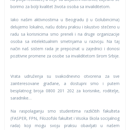
borimo za bolji kvalitet života osoba sa invaliditetom.
Iako našim aktivnostima u Beogradu (i u Golubincima)
delujemo lokalno, našu dobru praksu i iskustvo stečeno u
radu sa korisnicima smo preneli i na druge organizacije
osoba sa intelektualnim smetnjama u razvoju. Na taj
način naš sistem rada je prepoznat u zajednici i donosi
pozitivne promene za osobe sa invaliditetom širom Srbije.
Vrata udruženja su svakodnevno otvorena za sve
zainteresovane građane, a dostupni smo i putem
besplatnog broja 0800 201 202 za korisnike, roditelje,
saradnike…
Na raspolaganju smo studentima različitih fakulteta
(FASPER, FPN, Filozofski fakultet i Visoka škola socijalnog
rada) koji mogu svoju praksu obavljati u našem