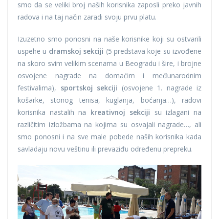
smo da se veliki broj naših korisnika zaposli preko javnih
radova i na taj način zaradi svoju prvu platu.
Izuzetno smo ponosni na naše korisnike koji su ostvarili
uspehe u
dramskoj sekciji
(5 predstava koje su izvođene
na skoro svim velikim scenama u Beogradu i šire, i brojne
osvojene nagrade na domaćim i međunarodnim
festivalima),
sportskoj sekciji
(osvojene 1. nagrade iz
košarke, stonog tenisa, kuglanja, boćanja…), radovi
korisnika nastalih na
kreativnoj sekciji
su izlagani na
različitim izložbama na kojima su osvajali nagrade…, ali
smo ponosni i na sve male pobede naših korisnika kada
savladaju novu veštinu ili prevaziđu određenu prepreku.