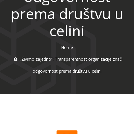
prema društvu u
celini
Home
„Živimo zajedno”: Transparentnost organizacije znači
odgovornost prema društvu u celini