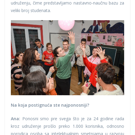
udruženju, čime predstavljamo nastavno-naučnu bazu za
veliki broj studenata.
Na koja postignuća ste najponosniji?
Ana:
Ponosni smo pre svega što je za 24 godine rada
kroz udruženje prošlo preko 1.000 korisnika, odnosno
porodica osoba sa intelektualnim smetnjama u razvoju