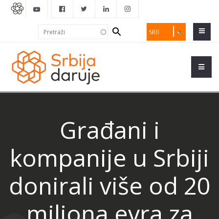
Search
Pretraži
SRB
form
Građani i
kompanije u Srbiji
donirali više od 20
miliona evra za