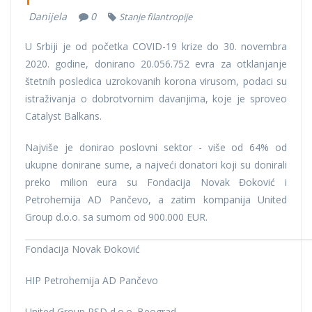
Danijela
0
Stanje filantropije
U Srbiji je od početka COVID-19 krize do 30. novembra
2020. godine, donirano 20.056.752 evra za otklanjanje
štetnih posledica uzrokovanih korona virusom, podaci su
istraživanja o dobrotvornim davanjima, koje je sproveo
Catalyst Balkans.
Najviše je donirao poslovni sektor - više od 64% od
ukupne donirane sume, a najveći donatori koji su donirali
preko milion eura su Fondacija Novak Đoković i
Petrohemija AD Pančevo, a zatim kompanija United
Group d.o.o. sa sumom od 900.000 EUR.
Fondacija Novak Đoković
HIP Petrohemija AD Pančevo
United Group RSD d.o.o. Beograd