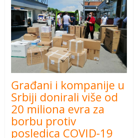
Davanja-
donacije-COVID
19.jpg
Građani i kompanije u
Srbiji donirali više od
20 miliona evra za
borbu protiv
posledica COVID-19