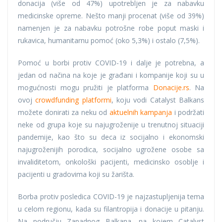
donacija (više od 47%) upotrebljen je za nabavku
medicinske opreme. Nešto manji procenat (više od 39%)
namenjen je za nabavku potrošne robe poput maski i
rukavica, humanitarnu pomoć (oko 5,3%) i ostalo (7,5%).
Pomoć u borbi protiv COVID-19 i dalje je potrebna, a
jedan od načina na koje je građani i kompanije koji su u
mogućnosti mogu pružiti je platforma
Donacije.rs
. Na
ovoj
crowdfunding platformi
, koju vodi Catalyst Balkans
možete donirati za neku od
aktuelnih kampanja
i podržati
neke od grupa koje su najugroženije u trenutnoj situaciji
pandemije, kao što su deca iz socijalno i ekonomski
najugroženijih porodica, socijalno ugrožene osobe sa
invaliditetom, onkološki pacijenti, medicinsko osoblje i
pacijenti u gradovima koji su žarišta.
Borba protiv posledica COVID-19 je najzastupljenija tema
u celom regionu, kada su filantropija i donacije u pitanju.
Na području Zapadnog Balkana, na kojem Catalyst