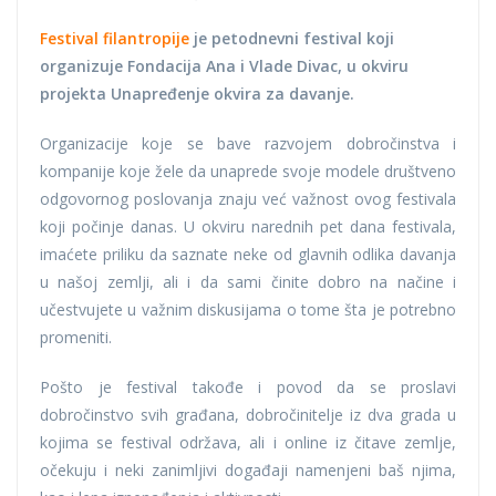
Festival filantropije
je petodnevni festival koji
organizuje Fondacija Ana i Vlade Divac, u okviru
projekta Unapređenje okvira za davanje.
Organizacije koje se bave razvojem dobročinstva i
kompanije koje žele da unaprede svoje modele društveno
odgovornog poslovanja znaju već važnost ovog festivala
koji počinje danas. U okviru narednih pet dana festivala,
imaćete priliku da saznate neke od glavnih odlika davanja
u našoj zemlji, ali i da sami činite dobro na načine i
učestvujete u važnim diskusijama o tome šta je potrebno
promeniti.
Pošto je festival takođe i povod da se proslavi
dobročinstvo svih građana, dobročinitelje iz dva grada u
kojima se festival održava, ali i online iz čitave zemlje,
očekuju i neki zanimljivi događaji namenjeni baš njima,