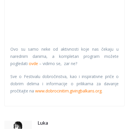
Ovo su samo neke od aktivnosti koje nas čekaju u
narednim danima, a kompletan program možete
pogledati
ovde
– vidimo se, zar ne?
Sve o Festivalu dobročinstva, kao i inspirativne priče o
dobrim delima i informacije o prilikama za davanje
pročitajte na
www.dobrocinitim.givingbalkans.org
.
Luka