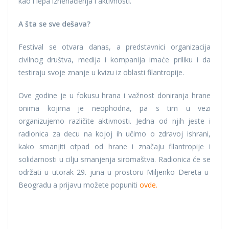
kao i lepa iznenađenja i aktivnosti.
A šta se sve dešava?
Festival se otvara danas, a predstavnici organizacija
civilnog društva, medija i kompanija imaće priliku i da
testiraju svoje znanje u kvizu iz oblasti filantropije.
Ove godine je u fokusu hrana i važnost doniranja hrane
onima kojima je neophodna, pa s tim u vezi
organizujemo različite aktivnosti. Jedna od njih jeste i
radionica za decu na kojoj ih učimo o zdravoj ishrani,
kako smanjiti otpad od hrane i značaju filantropije i
solidarnosti u cilju smanjenja siromaštva. Radionica će se
održati u utorak 29. juna u prostoru Miljenko Dereta u
Beogradu a prijavu možete popuniti
ovde.