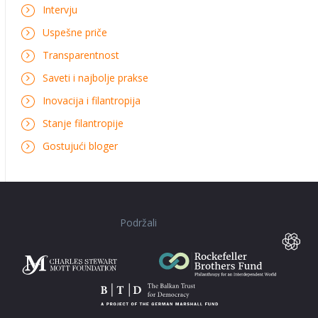
Intervju
Uspešne priče
Transparentnost
Saveti i najbolje prakse
Inovacija i filantropija
Stanje filantropije
Gostujući bloger
Podržali