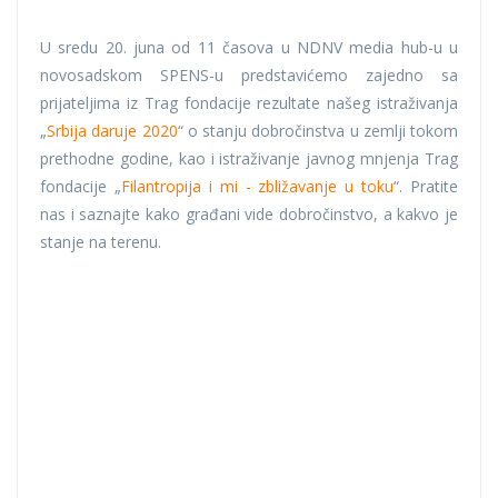
U sredu 20. juna od 11 časova u NDNV media hub-u u
novosadskom SPENS-u predstavićemo zajedno sa
prijateljima iz Trag fondacije rezultate našeg istraživanja
„
Srbija daruje 2020
“ o stanju dobročinstva u zemlji tokom
prethodne godine, kao i istraživanje javnog mnjenja Trag
fondacije „
Filantropija i mi - zbližavanje u toku
“. Pratite
nas i saznajte kako građani vide dobročinstvo, a kakvo je
stanje na terenu.