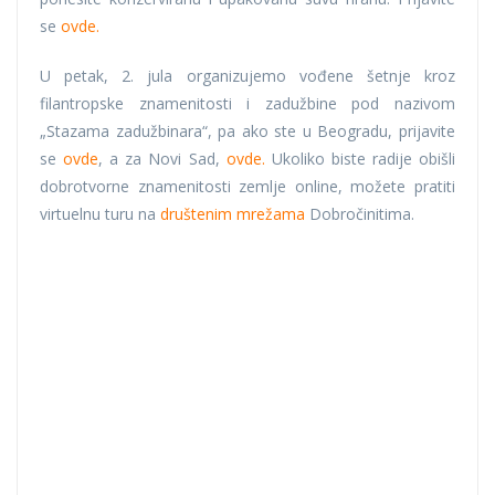
se
ovde.
U petak, 2. jula organizujemo vođene šetnje kroz
filantropske znamenitosti i zadužbine pod nazivom
„Stazama zadužbinara“, pa ako ste u Beogradu, prijavite
se
ovde
, a za Novi Sad,
ovde.
Ukoliko biste radije obišli
dobrotvorne znamenitosti zemlje online, možete pratiti
virtuelnu turu na
društenim mrežama
Dobročinitima.