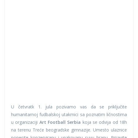
U četvratk 1. jula pozivamo vas da se priključite
humanitarnoj fudbalskoj utakmici sa poznatim ličnostima
u organizaciji
Art Football Serbia
koja se odvija od 18h
na terenu Treće beogradske gimnazije. Umesto ulaznice
ponesite konzerviranu i upakovanu suvu hranu. Prijavite