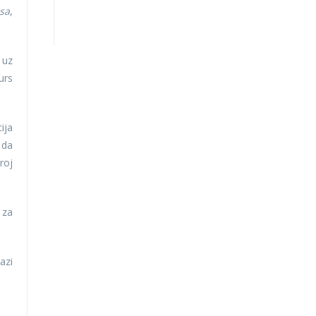
sa
,
 uz
urs
ija
 da
roj
 za
azi