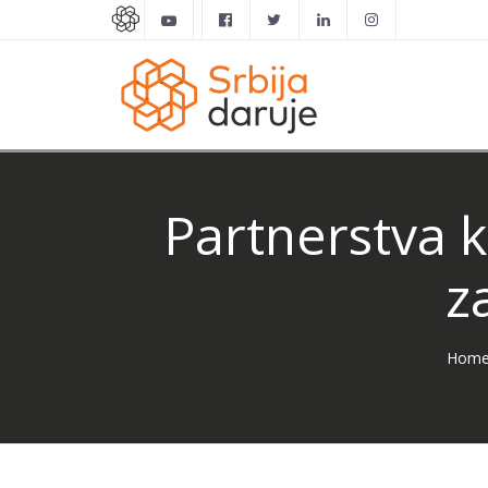
Partnerstva k
z
Hom