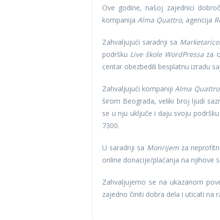
Ove godine, našoj zajednici dobroči
kompanija
Alma Quattro
, agencija
R
Zahvaljujući saradnji sa
Marketaric
podršku
Live škole WordPressa
za o
centar obezbedili besplatnu izradu sa
Zahvaljujući kompaniji
Alma Quattro
širom Beograda, veliki broj ljudi s
se u nju uključe i daju svoju podršk
7300.
U saradnji sa
Monrijem
za neprofitn
online donacije/plaćanja na njihove s
Zahvaljujemo se na ukazanom povere
zajedno činiti dobra dela i uticati na 