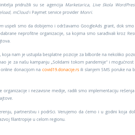
nitelja pridružili su se agencija
Marketarica
,
Live škola WordPres
eload,
mCloud
i Paymet service provider
Monri
.
om
uspeli smo da dobijemo i održavamo GoogleAds grant, dok smo
dabrane neprofitne organizacije, sa kojima smo sarađivali kroz Res
jtova.
, koja nam je ustupila besplatne pozicije za bilborde na nekoliko pozic
aznao je za našu kampanju „Solidarni tokom pandemije“ i mogućnost
u online donacijom na
covid19.donacije.rs
ili slanjem SMS poruke na b
e organizacije i nezavisne medije, radili smo implementaciju rešenja
ajtove.
nju, partnerstvu i podršci. Verujemo da ćemo i u godini koja dol
razvoj filantropije u celom regionu.