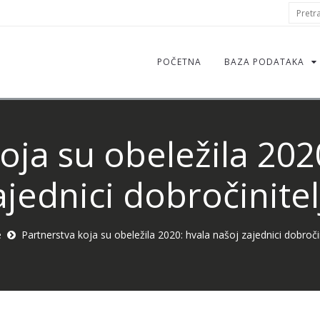
S
Pretraž
f
POČETNA
BAZA PODATAKA
oja su obeležila 202
ajednici dobročinitel
e
Partnerstva koja su obeležila 2020: hvala našoj zajednici dobročin