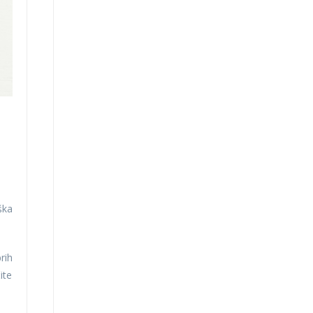
ška
rih
ite