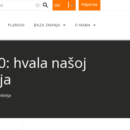
earch
i
Prijavi me
SRB
orm
PLANOVI
BAZA ZNANJA
O NAMA
0: hvala našoj
ja
itelja