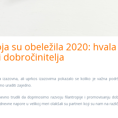
ja su obeležila 2020: hvala
i dobročinitelja
a izazovna, ali uprkos izazovima pokazalo se koliko je važna podr
mo uraditi zajedno.
vno trudili da doprinosimo razvoju filantropije i promovisanju dob
nevne napore u velikoj meri olakšali su partneri koji su nam na različ