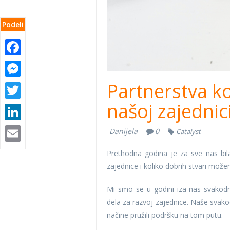
Podeli
Facebook
Messenger
Partnerstva ko
Twitter
našoj zajednic
LinkedIn
Email
Danijela
0
Catalyst
Prethodna godina je za sve nas bil
zajednice i koliko dobrih stvari može
Mi smo se u godini iza nas svakodne
dela za razvoj zajednice. Naše svakod
načine pružili podršku na tom putu.