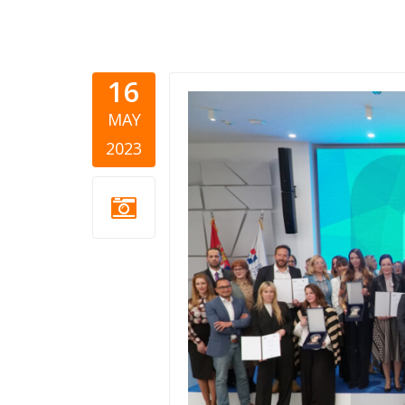
16
djordje-va
MAY
2023