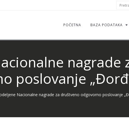
S
Pretraž
f
POČETNA
BAZA PODATAKA
acionalne nagrade 
o poslovanje „Đorđe
odeljene Nacionalne nagrade za društveno odgovorno poslovanje „Đo