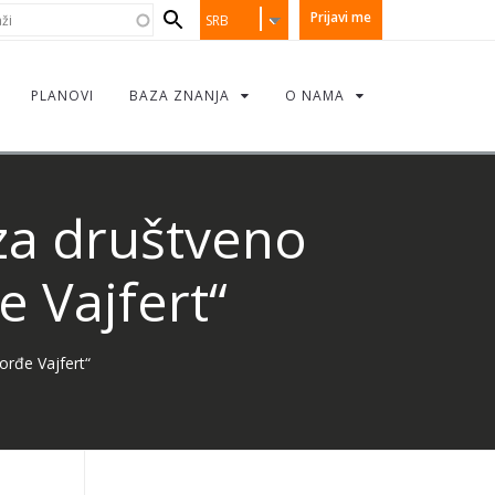
earch
i
Prijavi me
SRB
orm
PLANOVI
BAZA ZNANJA
O NAMA
za društveno
 Vajfert“
rđe Vajfert“