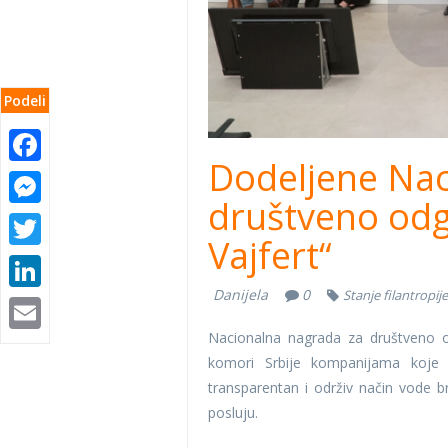
Podeli
Facebook
Dodeljene Nac
Messenger
društveno od
Twitter
Vajfert“
LinkedIn
Danijela
0
Stanje filantropij
Email
Nacionalna nagrada za društveno o
komori Srbije kompanijama koje 
transparentan i održiv način vode br
posluju.