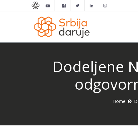
Dodeljene N
odgovorn
Home
D