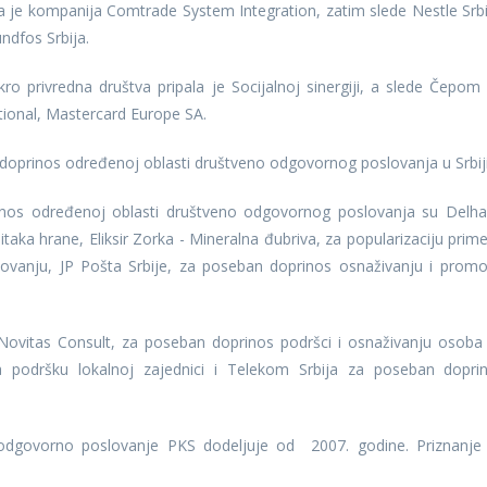
la je kompanija Comtrade System Integration, zatim slede Nestle Srbi
undfos Srbija.
ro privredna društva pripala je Socijalnoj sinergiji, a slede Čepom
ional, Mastercard Europe SA.
 doprinos određenoj oblasti društveno odgovornog poslovanja u Srbij
inos određenoj oblasti društveno odgovornog poslovanja su Delha
taka hrane, Eliksir Zorka - Mineralna đubriva, za popularizaciju prim
ovanju, JP Pošta Srbije, za poseban doprinos osnaživanju i promoc
i Novitas Consult, za poseban doprinos podršci i osnaživanju osoba
 za podršku lokalnoj zajednici i Telekom Srbija za poseban dopri
odgovorno poslovanje PKS dodeljuje od 2007. godine. Priznanje