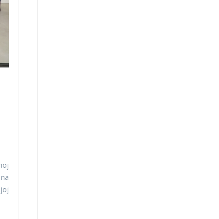
noj
 na
joj