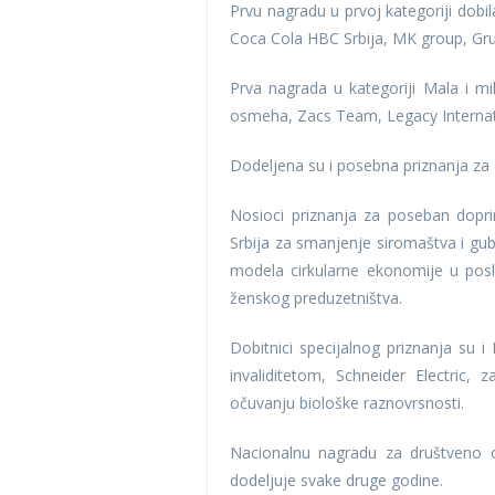
Prvu nagradu u prvoj kategoriji dobi
Coca Cola HBC Srbija, MK group, Gr
Prva nagrada u kategoriji Mala i mik
osmeha, Zacs Team, Legacy Internat
Dodeljena su i posebna priznanja za
Nosioci priznanja za poseban dopr
Srbija za smanjenje siromaštva i gubi
modela cirkularne ekonomije u posl
ženskog preduzetništva.
Dobitnici specijalnog priznanja su 
invaliditetom, Schneider Electric,
očuvanju biološke raznovrsnosti.
Nacionalnu nagradu za društveno 
dodeljuje svake druge godine.