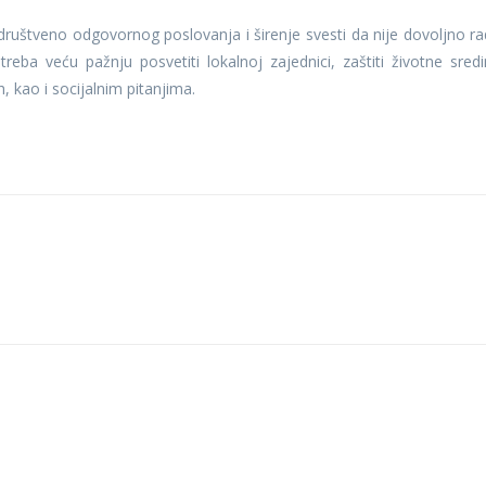
 društveno odgovornog poslovanja i širenje svesti da nije dovoljno rad
a veću pažnju posvetiti lokalnoj zajednici, zaštiti životne sredi
, kao i socijalnim pitanjima.