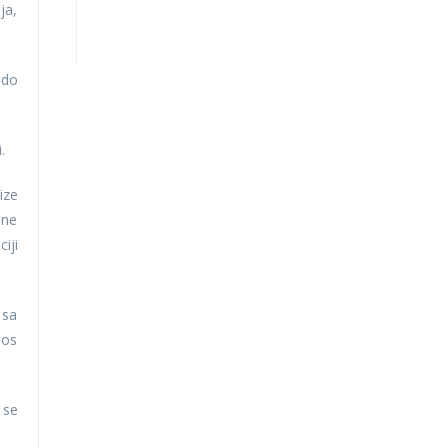
ja,
 do
i.
ize
ene
iji
 sa
nos
 se