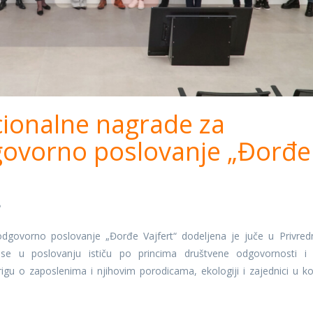
ionalne nagrade za
govorno poslovanje „Đorđe
e
dgovorno poslovanje „Đorđe Vajfert“ dodeljena je juče u Privred
se u poslovanju ističu po princima društvene odgovornosti i
igu o zaposlenima i njihovim porodicama, ekologiji i zajednici u ko