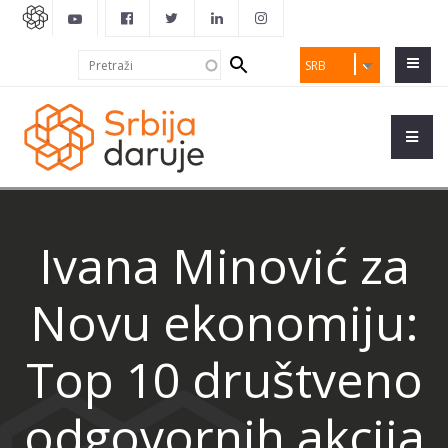
Search
Pretraži
SRB
form
Ivana Minović za
Novu ekonomiju:
Top 10 društveno
odgovornih akcija