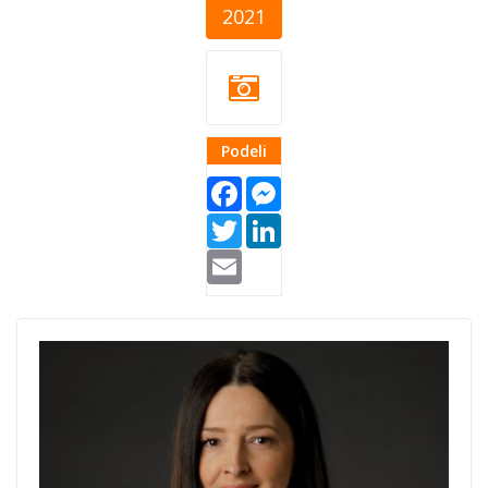
2021
Podeli
Facebook
Messenger
Twitter
LinkedIn
Email
Ivana-1.jpg