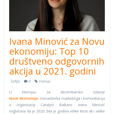
Ivana Minović za Novu
ekonomiju: Top 10
društveno odgovornih
akcija u 2021. godini
Sofija
0
Intervju
U intervjuu za decembarsko izdanje
Nove ekonomije
, menadžerka marketinga i komunikacija
u organizaciji Catalyst Balkans Ivana Minović
naglašava da je 2020. bila je godina velike krize ali i velike