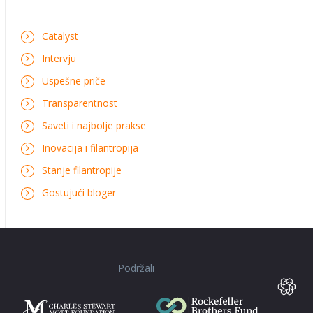
Catalyst
Intervju
Uspešne priče
Transparentnost
Saveti i najbolje prakse
Inovacija i filantropija
Stanje filantropije
Gostujući bloger
Podržali