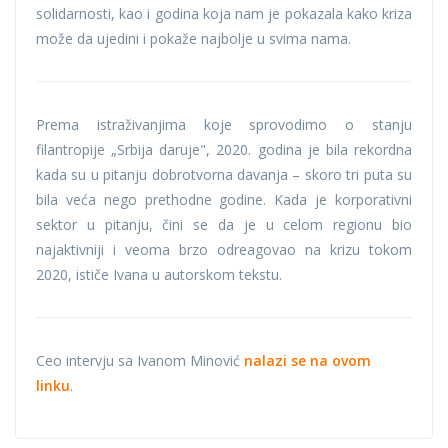
solidarnosti, kao i godina koja nam je pokazala kako kriza
može da ujedini i pokaže najbolje u svima nama.
Prema istraživanjima koje sprovodimo o stanju
filantropije „Srbija daruje", 2020. godina je bila rekordna
kada su u pitanju dobrotvorna davanja – skoro tri puta su
bila veća nego prethodne godine. Kada je korporativni
sektor u pitanju, čini se da je u celom regionu bio
najaktivniji i veoma brzo odreagovao na krizu tokom
2020, ističe Ivana u autorskom tekstu.
Ceo intervju sa Ivanom Minović
nalazi se na ovom
linku
.