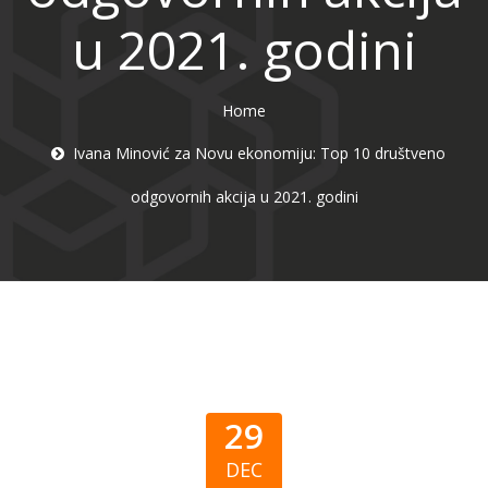
u 2021. godini
Home
Ivana Minović za Novu ekonomiju: Top 10 društveno
odgovornih akcija u 2021. godini
29
DEC