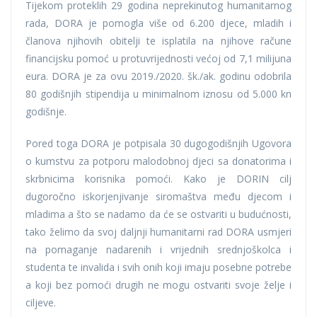
Tijekom proteklih 29 godina neprekinutog humanitarnog
rada, DORA je pomogla više od 6.200 djece, mladih i
članova njihovih obitelji te isplatila na njihove račune
financijsku pomoć u protuvrijednosti većoj od 7,1 milijuna
eura. DORA je za ovu 2019./2020. šk./ak. godinu odobrila
80 godišnjih stipendija u minimalnom iznosu od 5.000 kn
godišnje.
Pored toga DORA je potpisala 30 dugogodišnjih Ugovora
o kumstvu za potporu malodobnoj djeci sa donatorima i
skrbnicima korisnika pomoći. Kako je DORIN cilj
dugoročno iskorjenjivanje siromaštva među djecom i
mladima a što se nadamo da će se ostvariti u budućnosti,
tako želimo da svoj daljnji humanitarni rad DORA usmjeri
na pomaganje nadarenih i vrijednih srednjoškolca i
studenta te invalida i svih onih koji imaju posebne potrebe
a koji bez pomoći drugih ne mogu ostvariti svoje želje i
ciljeve.