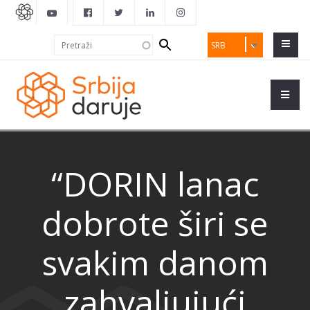
Search
Pretraži
SRB
form
“DORIN lanac
dobrote širi se
svakim danom
zahvaljujući