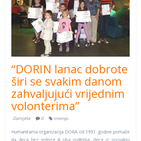
cov.jpg
“DORIN lanac dobrote
širi se svakim danom
zahvaljujući vrijednim
volonterima”
Danijela
0
Intervju
Humanitarna organizacija DORA od 1991. godine pomaže
da deca bez jednog ili oba roditelja, deca iz socijalno