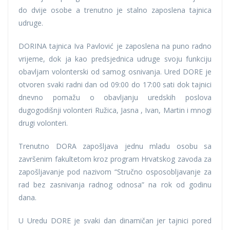
do dvije osobe a trenutno je stalno zaposlena tajnica
udruge.
DORINA tajnica Iva Pavlović je zaposlena na puno radno
vrijeme, dok ja kao predsjednica udruge svoju funkciju
obavljam volonterski od samog osnivanja. Ured DORE je
otvoren svaki radni dan od 09:00 do 17:00 sati dok tajnici
dnevno pomažu o obavljanju uredskih poslova
dugogodišnji volonteri Ružica, Jasna , Ivan, Martin i mnogi
drugi volonteri.
Trenutno DORA zapošljava jednu mladu osobu sa
završenim fakultetom kroz program Hrvatskog zavoda za
zapošljavanje pod nazivom “Stručno osposobljavanje za
rad bez zasnivanja radnog odnosa” na rok od godinu
dana.
U Uredu DORE je svaki dan dinamičan jer tajnici pored