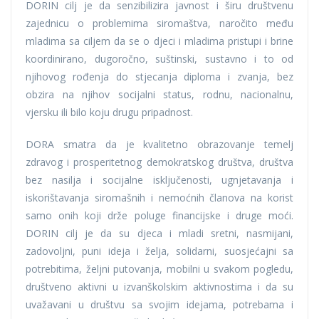
DORIN cilj je da senzibilizira javnost i širu društvenu
zajednicu o problemima siromaštva, naročito među
mladima sa ciljem da se o djeci i mladima pristupi i brine
koordinirano, dugoročno, suštinski, sustavno i to od
njihovog rođenja do stjecanja diploma i zvanja, bez
obzira na njihov socijalni status, rodnu, nacionalnu,
vjersku ili bilo koju drugu pripadnost.
DORA smatra da je kvalitetno obrazovanje temelj
zdravog i prosperitetnog demokratskog društva, društva
bez nasilja i socijalne isključenosti, ugnjetavanja i
iskorištavanja siromašnih i nemoćnih članova na korist
samo onih koji drže poluge financijske i druge moći.
DORIN cilj je da su djeca i mladi sretni, nasmijani,
zadovoljni, puni ideja i želja, solidarni, suosjećajni sa
potrebitima, željni putovanja, mobilni u svakom pogledu,
društveno aktivni u izvanškolskim aktivnostima i da su
uvažavani u društvu sa svojim idejama, potrebama i