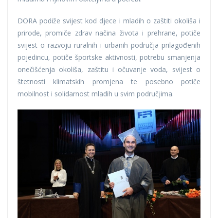
DORA podiže svijest kod djece i mladih o zaštiti okoliša i
prirode, promiče zdrav načina života i prehrane, potiče
svijest o razvoju ruralnih i urbanih područja prilagođenih
pojedincu, potiče športske aktivnosti, potrebu smanjenja
onečišćenja okoliša, zaštitu i očuvanje voda, svijest o
štetnosti klimatskih promjena te posebno potiče
mobilnost i solidarnost mladih u svim područjima.