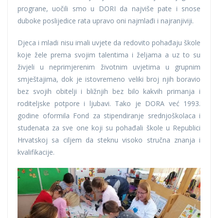
prograne, uočili smo u DORI da najviše pate i snose
duboke poslijedice rata upravo oni najmlađi i najranjiviji.
Djeca i mladi nisu imali uvjete da redovito pohađaju škole
koje žele prema svojim talentima i željama a uz to su
živjeli u neprimjerenim životnim uvjetima u grupnim
smještajima, dok je istovremeno veliki broj njih boravio
bez svojih obitelji i bližnjih bez bilo kakvih primanja i
roditeljske potpore i ljubavi. Tako je DORA već 1993.
godine oformila Fond za stipendiranje srednjoškolaca i
studenata za sve one koji su pohađali škole u Republici
Hrvatskoj sa ciljem da steknu visoko stručna znanja i
kvalifikacije.