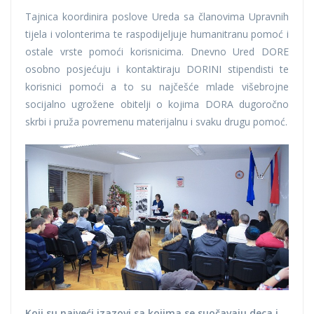
Tajnica koordinira poslove Ureda sa članovima Upravnih
tijela i volonterima te raspodijeljuje humanitranu pomoć i
ostale vrste pomoći korisnicima. Dnevno Ured DORE
osobno posjećuju i kontaktiraju DORINI stipendisti te
korisnici pomoći a to su najčešće mlade višebrojne
socijalno ugrožene obitelji o kojima DORA dugoročno
skrbi i pruža povremenu materijalnu i svaku drugu pomoć.
Koji su najveći izazovi sa kojima se suočavaju deca i