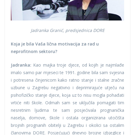
Jadranka Granić, predsjednica DORE
Koja je bila Vaša lična motivacija za rad u
neprofitnom sektoru?
Jadranka:
Kao majka troje djece, od kojih je najmlađe
imalo samo par mjeseci te 1991. godine bila sam svjesna
i potresena činjenicom kako ratno stanje i stalne zračne
uzbune u Zagrebu negativno i deprimirajuće utječu na
psihofizičko stanje djece, koja uz to nisu mogla pohađati
vrtiće niti škole. Odmah sam se uključila pomagati tim
nesretnim ljudima te sam posjećivala prognanička
naselja, domove, škole i ostala organizirana utočišta
brojnih prognanih obitelji u Zagrebu i okolici sa ostalim
članovima DORE. Posjećujući dnevno brojne izbjeglice i