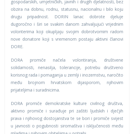
gospodarskih, umjetničkih, javnih i drugih djelatnosti, bez
obzira na dobnu, rodnu, statusnu, nacionalnu i bilo koju
drugu pripadnost. DORIN lanac dobrote djeluje
dugoročno i širi se svakim danom zahvaljujući vrijednim
volonterima koji okupljaju svojim dobrotvornim radom
nove donatore koji s vremenom postaju aktivni članovi
DORE.
DORA promiče načela volontiranja, društvene
solidarnosti, nenasilja, tolerancije, potrebu društveno
korisnog rada i pomaganja u zemlji i inozemstvu, naročito
među brojnom hrvatskom dijasporom, njihovim
prijateljima i suradnicima.
DORA promiče demokratske kulture civilnog društva,
aktivno promiče i surađuje pri zaštiti ljudskih i dječjih
prava i njihovog dostojanstva te se bori i promiče svijest
u javnosti o pogubnosti siromaštva i isključenosti među
mladima i njihovim obiteljima u potrebi.