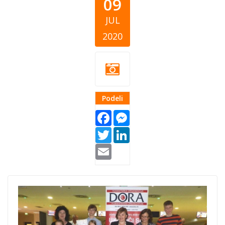
09
JUL
2020
Podeli
Facebook
Messenger
Twitter
LinkedIn
Email
DORA-Turnir u
bowlingu-