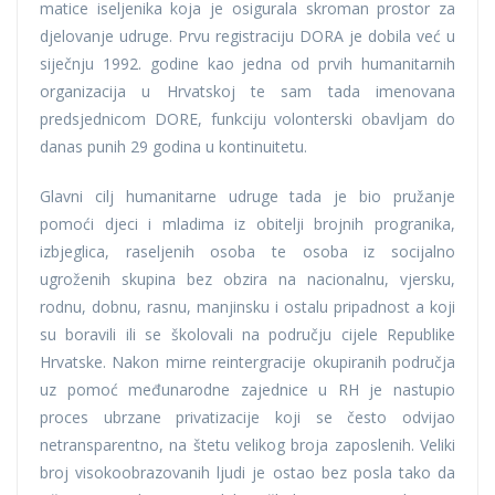
matice iseljenika koja je osigurala skroman prostor za
djelovanje udruge. Prvu registraciju DORA je dobila već u
siječnju 1992. godine kao jedna od prvih humanitarnih
organizacija u Hrvatskoj te sam tada imenovana
predsjednicom DORE, funkciju volonterski obavljam do
danas punih 29 godina u kontinuitetu.
Glavni cilj humanitarne udruge tada je bio pružanje
pomoći djeci i mladima iz obitelji brojnih progranika,
izbjeglica, raseljenih osoba te osoba iz socijalno
ugroženih skupina bez obzira na nacionalnu, vjersku,
rodnu, dobnu, rasnu, manjinsku i ostalu pripadnost a koji
su boravili ili se školovali na području cijele Republike
Hrvatske. Nakon mirne reintergracije okupiranih područja
uz pomoć međunarodne zajednice u RH je nastupio
proces ubrzane privatizacije koji se često odvijao
netransparentno, na štetu velikog broja zaposlenih. Veliki
broj visokoobrazovanih ljudi je ostao bez posla tako da