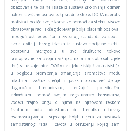
obazovanje te da ne izlaze iz sustava školovanja odmah
nakon završene osnovne, tj. srednje škole. DORA naprotiv
motivira i potiče svoje korisnike pomoći da steknu visoko
obrazovanje radi lakšeg dobivanja bolje plaćenih poslova i
moogućnosti poboljšanja životnog standarda za sebe i
svoje obitelji, brzog izlaska iz sustava socijalne skrbi i
pootpunu intergraciju u sve društvene tokove
ravnopravne sa svojim vršnjacima a na dobrobit cijele
društvene zajednice. DORA ne djeluje isključivo aktivistički
u pogledu promicanja smanjenja siromaštva među
mladima i zaštite dječijih i ljudskih prava, već djeluje
dugoročno humanitrano, pružajući pojedinačnu
individualnu pomoć svojim registriranim korisnicima,
vodeći trajno brigu o njima na njihovom teškom
životnom putu odrastanja do trenutka njihovog
osamostaljivanja i stjecanja boljih uvjeta za nastavak
samostalnog rada i života u okruženju kojeg sami