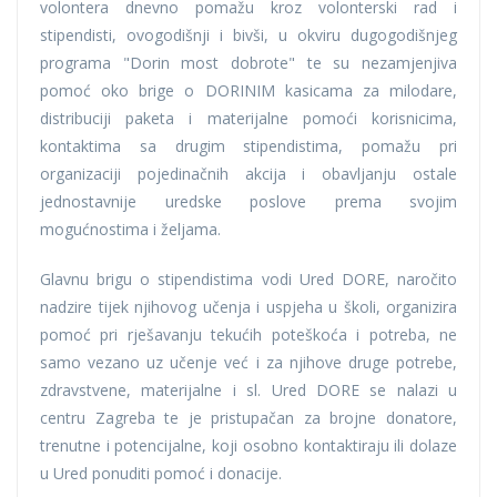
volontera dnevno pomažu kroz volonterski rad i
stipendisti, ovogodišnji i bivši, u okviru dugogodišnjeg
programa "Dorin most dobrote" te su nezamjenjiva
pomoć oko brige o DORINIM kasicama za milodare,
distribuciji paketa i materijalne pomoći korisnicima,
kontaktima sa drugim stipendistima, pomažu pri
organizaciji pojedinačnih akcija i obavljanju ostale
jednostavnije uredske poslove prema svojim
mogućnostima i željama.
Glavnu brigu o stipendistima vodi Ured DORE, naročito
nadzire tijek njihovog učenja i uspjeha u školi, organizira
pomoć pri rješavanju tekućih poteškoća i potreba, ne
samo vezano uz učenje već i za njihove druge potrebe,
zdravstvene, materijalne i sl. Ured DORE se nalazi u
centru Zagreba te je pristupačan za brojne donatore,
trenutne i potencijalne, koji osobno kontaktiraju ili dolaze
u Ured ponuditi pomoć i donacije.