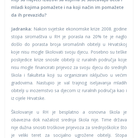
mladi kojima pomažete i na koji način im pomažete
da ih prevaziđu?
Jadranka:
Nakon svjetske ekonomske krize 2008. godine
stopa siromaštva u RH je porasla na 20% te je naglo
došlo do porasta broja siromašnih obitelji u Hrvatskoj
koje nisu mogle školovati svoju djecu. Posebno su teške
poslijedice krize snosile obitelji iz ruralnih područja koje
nisu mogle financirati prijevoz za svoju djecu do srednjih
škola i fakulteta koji su organizirani isključivo u većim
gradovima. Nastupio je val trajnog iseljavanja mladih
obitelji u inozemstvo sa djecom iz ruralnih područja kao i
iz cijele Hrvatske.
Školovanje u RH je besplatno a osnovna škola je
obavezna dok nažalost srednja škola nije. Time država
nije dužna snositi troškove prijevoza za srednjoškolce što
je veliki teret za socijalno ugrožene obitelji. Stopa