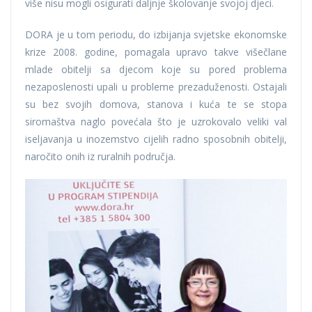
više nisu mogli osigurati daljnje školovanje svojoj djeci.
DORA je u tom periodu, do izbijanja svjetske ekonomske
krize 2008. godine, pomagala upravo takve višečlane
mlade obitelji sa djecom koje su pored problema
nezaposlenosti upali u probleme prezaduženosti. Ostajali
su bez svojih domova, stanova i kuća te se stopa
siromaštva naglo povećala što je uzrokovalo veliki val
iseljavanja u inozemstvo cijelih radno sposobnih obitelji,
naročito onih iz ruralnih područja.