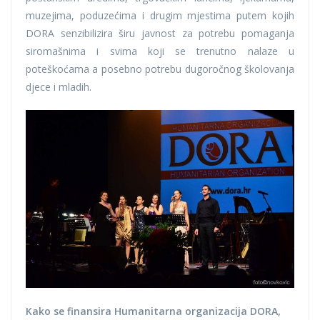
muzejima, poduzećima i drugim mjestima putem kojih
DORA senzibilizira širu javnost za potrebu pomaganja
siromašnima i svima koji se trenutno nalaze u
poteškoćama a posebno potrebu dugoročnog školovanja
djece i mladih.
Kako se finansira Humanitarna organizacija DORA,