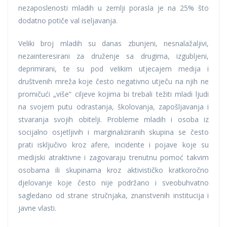
nezaposlenosti mladih u zemlji porasla je na 25% što
dodatno potiče val iseljavanja.
Veliki broj mladih su danas zbunjeni, nesnalažaljivi,
nezainteresirani za druženje sa drugima, izgubljeni,
deprimirani, te su pod velikim utjecajem medija i
društvenih mreža koje često negativno utječu na njih ne
promičući „više“ ciljeve kojima bi trebali težiti mladi ljudi
na svojem putu odrastanja, školovanja, zapošljavanja i
stvaranja svojih obitelji. Probleme mladih i osoba iz
socijalno osjetljivih i marginaliziranih skupina se često
prati isključivo kroz afere, incidente i pojave koje su
medijski atraktivne i zagovaraju trenutnu pomoć takvim
osobama ili skupinama kroz aktivističko kratkoročno
djelovanje koje često nije podržano i sveobuhvatno
sagledano od strane stručnjaka, znanstvenih institucija i
javne vlasti.