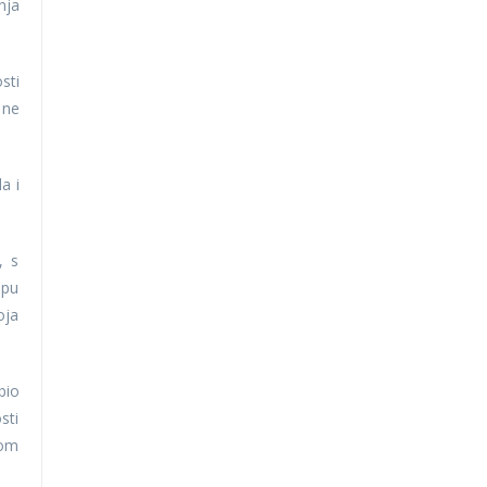
nja
sti
 ne
a i
, s
upu
oja
bio
sti
nom