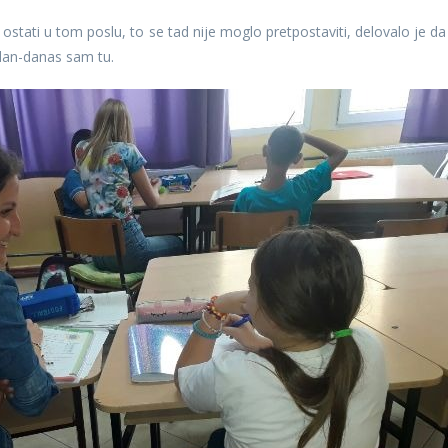
 ostati u tom poslu, to se tad nije moglo pretpostaviti, delovalo je da
 dan-danas sam tu.