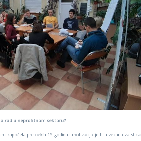
 za rad u neprofitnom sektoru?
am započela pre nekih 15 godina i motivacija je bila vezana za stica