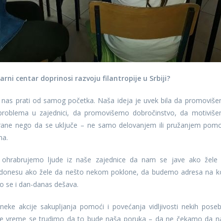
ni centar doprinosi razvoju filantropije u Srbiji?
 nas prati od samog početka. Naša ideja je uvek bila da promoviš
m problema u zajednici, da promovišemo dobročinstvo, da motiviš
rane nego da se uključe – ne samo delovanjem ili pružanjem pomo
ma.
 ohrabrujemo ljude iz naše zajednice da nam se jave ako žele
m donesu ako žele da nešto nekom poklone, da budemo adresa na k
 se i dan-danas dešava.
ke akcije sakupljanja pomoći i povećanja vidljivosti nekih pose
 Sve vreme se trudimo da to bude naša poruka – da ne čekamo da 