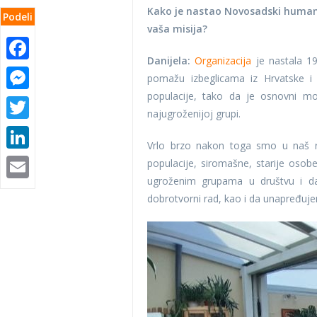
Kako je nastao Novosadski humanit
Podeli
vaša misija?
Facebook
Danijela:
Organizacija
je nastala 19
Messenger
pomažu izbeglicama iz Hrvatske i
populacije, tako da je osnovni 
Twitter
najugroženijoj grupi.
LinkedIn
Vrlo brzo nakon toga smo u naš ra
Email
populacije, siromašne, starije osob
ugroženim grupama u društvu i da
dobrotvorni rad, kao i da unapređujem