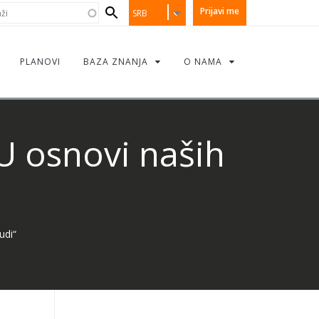
earch
i
Prijavi me
SRB
orm
PLANOVI
BAZA ZNANJA
O NAMA
U osnovi naših
udi“