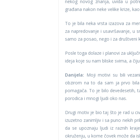
nekog novog znanja, uvida u potr
građana nakon neke velike krize, kao š
To je bila neka vrsta izazova za me
za napredovanje i usavršavanje, u s
samo za posao, nego i za društveni k
Posle toga dolaze i planovi za uključ
ideja koje su nam bliske svima, a čij
Danijela:
Moji motivi su bili vezan
obzirom na to da sam ja prvo bila
pomagača. To je bilo devedesetih, ta
porodica i mnogi ljudi oko nas.
Drugi motiv je bio taj što je rad u c
izuzetno zanimljiv i sa puno nekih pr
da se upoznaju ljudi iz raznih kra
okruženju, u kome čovek može da isk