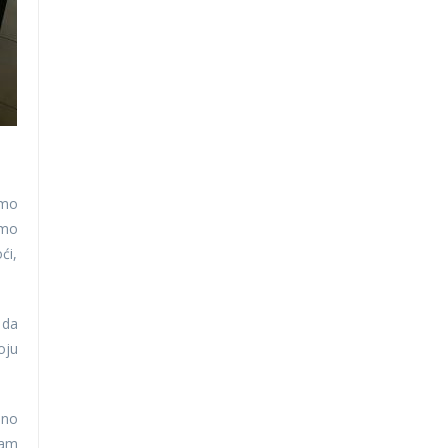
emo
emo
ći,
 da
oju
bno
nam