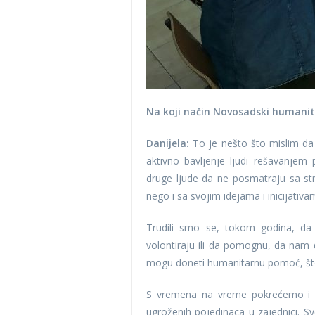
Na koji način Novosadski humanitar
Danijela:
To je nešto što mislim da
aktivno bavljenje ljudi rešavanje
druge ljude da ne posmatraju sa st
nego i sa svojim idejama i inicijativa
Trudili smo se, tokom godina, da
volontiraju ili da pomognu, da na
mogu doneti humanitarnu pomoć, što
S vremena na vreme pokrećemo i ne
ugroženih pojedinaca u zajednici.