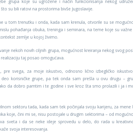
ebe grupa koje su ugrožene i način funkcionisanja nekog udruže
to su bili ratovi na prostorima bivše Jugoslavije.
ne u tom trenutku i onda, kada sam krenula, otvorile su se mogućno
mislu pohađanja obuka, treninga i seminara, na teme koje su važne
ontekst zemlje u kojoj živimo.
ivanje nekoh novih ciljnih grupa, mogućnost kreiranja nekog svog posl
u realizaciju taj posao omogućava.
i, pre svega, za moje iskustvo, odnosno lično izbegličko iskustvo
 deo korisničke grupe, pa tek onda sam prešla u ovu drugu – gr
ko da dobro pamtim i te godine i sve kroz šta smo prolazili i ja i m
ivilnom sektoru tada, kada sam tek počinjala svoju karijeru, za mene 
ilika koje, čini mi se, nisu postojale u drugim sektorima – od mogućno
jeva sveta i da se neke ideje sprovedu u delo, do rada u kreativ
aže svoja interesovanja.