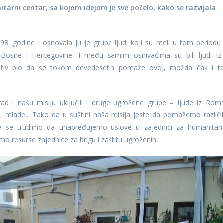
arni centar, sa kojom idejom je sve počelo, kako se razvijala
98. godine i osnovala ju je grupa ljudi koji su hteli u tom periodu
 Bosne i Hercegovine. I među samim osnivačima su bili ljudi iz
motiv bio da se tokom devedesetih pomaže ovoj, možda čak i t
d i našu misiju uključili i druge ugrožene grupe – ljude iz Rom
e, mlade... Tako da u suštini naša misija jeste da pomažemo različi
 se trudimo da unapređujemo uslove u zajednici za humanitarn
o resurse zajednice za brigu i zaštitu ugroženih.