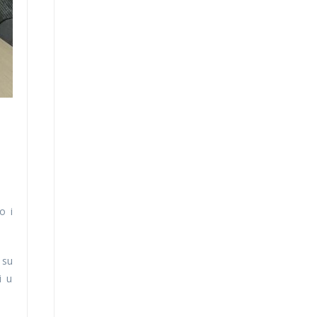
o i
 su
i u