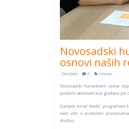
Novosadski hu
osnovi naših re
Danijela
0
Intervju
Novosadski humanitarni centar dop
podstiče aktivizam kod građana još 
Danijela Korać Madić, programska koo
nam više o pozitivnim promenama 
društvo.