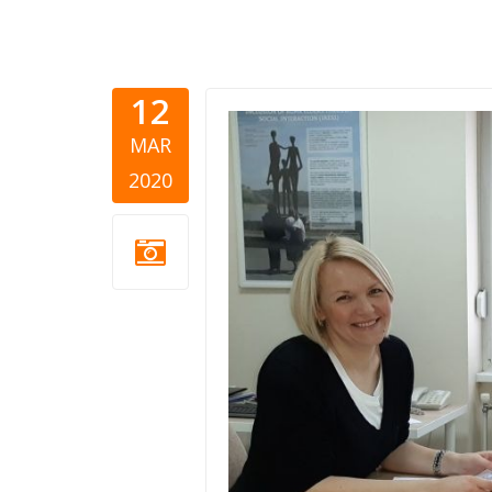
12
NSHC-Mira-
MAR
2020