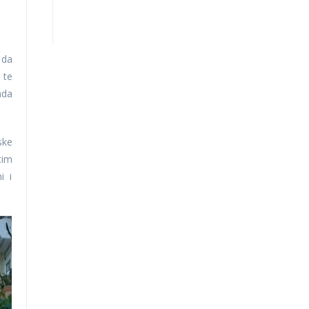
 da
 te
ada
ske
tim
i i