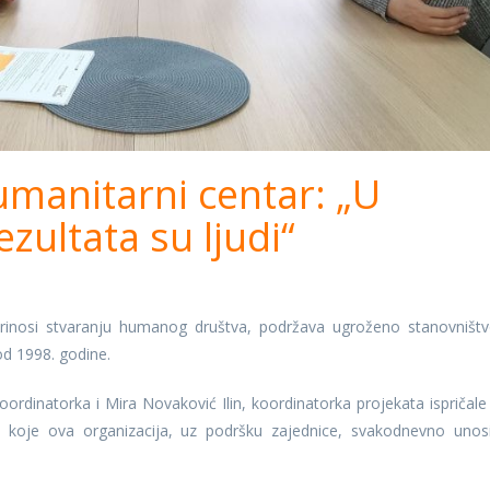
manitarni centar: „U
zultata su ljudi“
rinosi stvaranju humanog društva, podržava ugroženo stanovništv
od 1998. godine.
rdinatorka i Mira Novaković Ilin, koordinatorka projekata ispričale
koje ova organizacija, uz podršku zajednice, svakodnevno unos