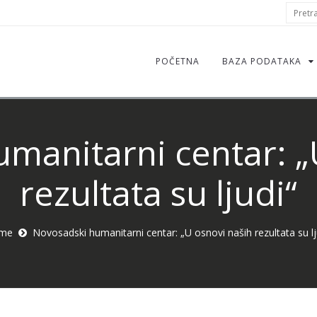
S
Pretraž
f
POČETNA
BAZA PODATAKA
manitarni centar: „
rezultata su ljudi“
me
Novosadski humanitarni centar: „U osnovi naših rezultata su lj