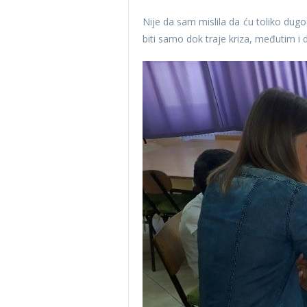
Nije da sam mislila da ću toliko dugo
biti samo dok traje kriza, međutim i