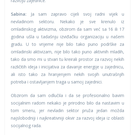
razvoju zajednice.
Sabina:
Ja sam zapravo cijeli svoj radni vijek u
nevladinom sektoru. Nekako je sve krenulo iz
omladinskog aktivizma, obzirom da sam već sa 16 ili 17
godina ušla u tadašnju izviđačku organizaciju u našem
gradu. U to vrijeme nije bilo tako puno podrške za
omladinski aktivizam, nije bilo tako puno aktivnih mladih,
tako da smo mi u stvari tu kreirali prostor za razvoj nekih
različitih ideja i inicijativa za davanje energije u zajednicu,
ali isto tako za hranjenjem nekih svojih unutrašnjih
potreba i ostavljanjem traga u samoj zajednici.
Obzirom da sam odlučila i da se profesionalno bavim
socijalnim radom nekako je prirodno bilo da nastavim u
tom smeru, jer nevladin sektor pruža jedan možda
najslobodniji i najkreativniji okvir za razvoj ideja iz oblasti
socijalnog rada.