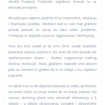
obratili Fondaciji Tuzlanske zajednice, krenule su se
dešavati promjene.
Mi uobičajno dajemo podršku kroz mentorstvo, edukaciju
i finansijsku podršku. Međutim kad su naši mali grantovi
postali premali za uticaj na tako velike probleme,
Fondacija se uključila u proces zagovaranja i fandrejzing.
Prvo što smo uradili je da smo 2016. uradili strateško
planiranje razvoja zajednice, što znači da smo pozvali sve
zainteresovane strane – lokalne organizacije civilnog
društva, institucije, školu, građane i napravili smo akcioni
plan za naredne tri godine da bi se stanje u toj zajednici
popravilo.
Svi akteri koji su bili uključeni pokazali su veliku spremnost
da urade nešto sa svoje strane da se stanje popravi. Na
osnovu akcionog plana smo zasnovali intervenciju u 5
oblasti – u oblasti obrazovanja, socijalne i zdravstvene