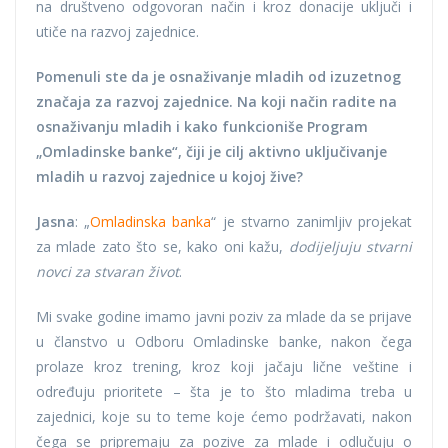
na društveno odgovoran način i kroz donacije uključi i
utiče na razvoj zajednice.
Pomenuli ste da je osnaživanje mladih od izuzetnog
značaja za razvoj zajednice. Na koji način radite na
osnaživanju mladih i kako funkcioniše Program
„Omladinske banke“, čiji je cilj aktivno uključivanje
mladih u razvoj zajednice u kojoj žive?
Jasna
: „
Omladinska banka
“ je stvarno zanimljiv projekat
za mlade zato što se, kako oni kažu,
dodijeljuju stvarni
novci za stvaran život
.
Mi svake godine imamo javni poziv za mlade da se prijave
u članstvo u Odboru Omladinske banke, nakon čega
prolaze kroz trening, kroz koji jačaju lične veštine i
određuju prioritete – šta je to što mladima treba u
zajednici, koje su to teme koje ćemo podržavati, nakon
čega se pripremaju za pozive za mlade i odlučuju o