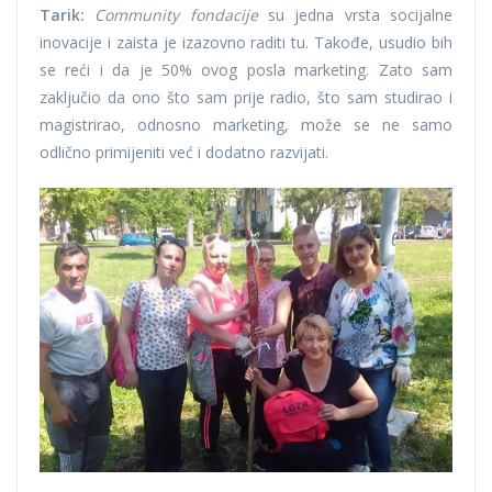
Tarik:
Community fondacije
su jedna vrsta socijalne
inovacije i zaista je izazovno raditi tu. Takođe, usudio bih
se reći i da je 50% ovog posla marketing. Zato sam
zaključio da ono što sam prije radio, što sam studirao i
magistrirao, odnosno marketing, može se ne samo
odlično primijeniti već i dodatno razvijati.