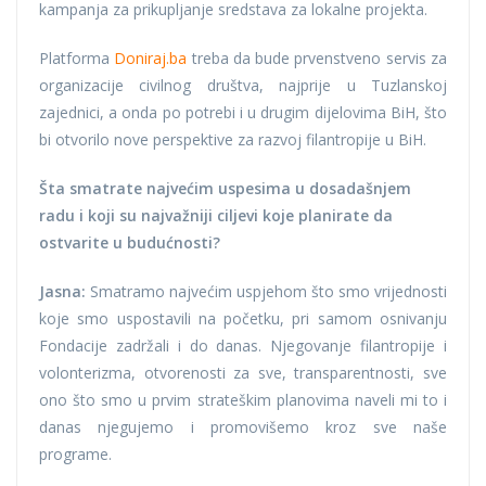
kampanja za prikupljanje sredstava za lokalne projekta.
Platforma
Doniraj.ba
treba da bude prvenstveno servis za
organizacije civilnog društva, najprije u Tuzlanskoj
zajednici, a onda po potrebi i u drugim dijelovima BiH, što
bi otvorilo nove perspektive za razvoj filantropije u BiH.
Šta smatrate najvećim uspesima u dosadašnjem
radu i koji su najvažniji ciljevi koje planirate da
ostvarite u budućnosti?
Jasna:
Smatramo najvećim uspjehom što smo vrijednosti
koje smo uspostavili na početku, pri samom osnivanju
Fondacije zadržali i do danas. Njegovanje filantropije i
volonterizma, otvorenosti za sve, transparentnosti, sve
ono što smo u prvim strateškim planovima naveli mi to i
danas njegujemo i promovišemo kroz sve naše
programe.