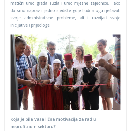
matični ured grada Tuzla i ured mjesne zajednice. Tako
da smo napravili jedno sjedište gdje ljudi mogu rješavati
svoje administrativne probleme, ali i razvijati svoje
inicijative i prijedloge.
Koja je bila Vaša lična motivacija za rad u
neprofitnom sektoru?