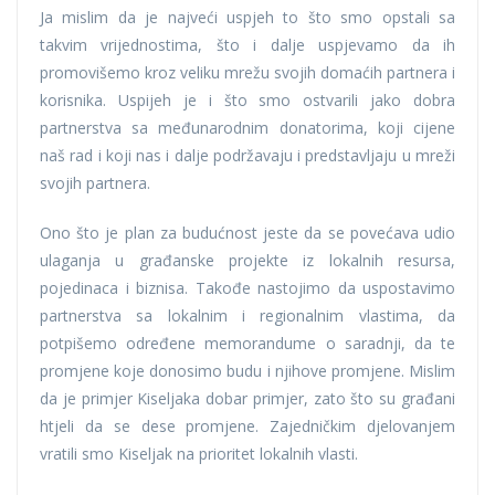
Ja mislim da je najveći uspjeh to što smo opstali sa
takvim vrijednostima, što i dalje uspjevamo da ih
promovišemo kroz veliku mrežu svojih domaćih partnera i
korisnika. Uspijeh je i što smo ostvarili jako dobra
partnerstva sa međunarodnim donatorima, koji cijene
naš rad i koji nas i dalje podržavaju i predstavljaju u mreži
svojih partnera.
Ono što je plan za budućnost jeste da se povećava udio
ulaganja u građanske projekte iz lokalnih resursa,
pojedinaca i biznisa. Takođe nastojimo da uspostavimo
partnerstva sa lokalnim i regionalnim vlastima, da
potpišemo određene memorandume o saradnji, da te
promjene koje donosimo budu i njihove promjene. Mislim
da je primjer Kiseljaka dobar primjer, zato što su građani
htjeli da se dese promjene. Zajedničkim djelovanjem
vratili smo Kiseljak na prioritet lokalnih vlasti.