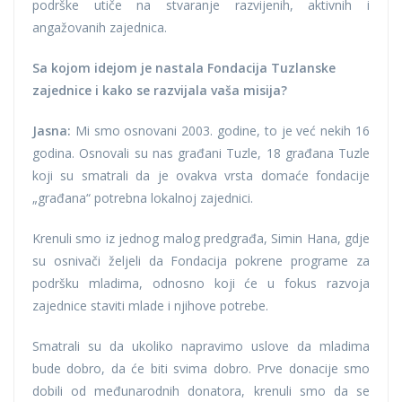
podrške utiče na stvaranje razvijenih, aktivnih i
angažovanih zajednica.
Sa kojom idejom je nastala Fondacija Tuzlanske
zajednice i kako se razvijala vaša misija?
Jasna:
Mi smo osnovani 2003. godine, to je već nekih 16
godina. Osnovali su nas građani Tuzle, 18 građana Tuzle
koji su smatrali da je ovakva vrsta domaće fondacije
„građana“ potrebna lokalnoj zajednici.
Krenuli smo iz jednog malog predgrađa, Simin Hana, gdje
su osnivači željeli da Fondacija pokrene programe za
podršku mladima, odnosno koji će u fokus razvoja
zajednice staviti mlade i njihove potrebe.
Smatrali su da ukoliko napravimo uslove da mladima
bude dobro, da će biti svima dobro. Prve donacije smo
dobili od međunarodnih donatora, krenuli smo da se