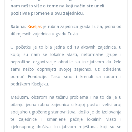
nam nešto više o tome na koji način ste uneli
pozitivne promene u ovu zajednicu.
Sabina:
Kiseljak
je rubna zajednica grada Tuzla, jedna od
40 mjesnih zajednica u gradu Tuzla.
U početku je to bila jedna od 18 aktivnih zajednica, u
kojoj su nam se lokalne vlasti, neformalne grupe i
neprofitne organizacije obratile sa inicijativom da žele
sami nešto doprinijeti svojoj zajednici, uz određenu
pomoć Fondacije. Tako smo i krenuli sa radom i
podrškom Kiseljaku.
Međutim, obzirom na težinu problema i na to da je u
pitanju jedna rubna zajednica u kojoj postoji veliki broj
socijalno ugroženog stanovništva, došlo je do izolovanja
te zajednice i smanjene pažnje lokalnih vlasti i
cjelokupnog društva. Inicijativom mještana, koji su se