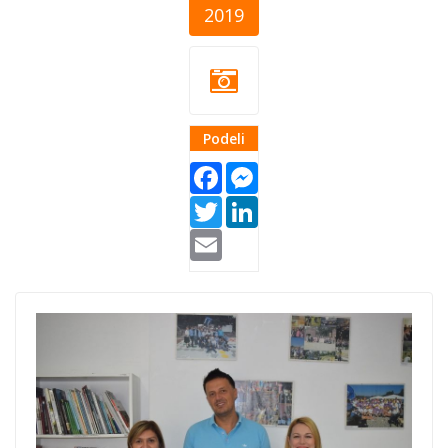
2019
Podeli
Facebook
Messenger
Twitter
LinkedIn
Email
fondacija-
tuzlanske-
zajednice.jpg