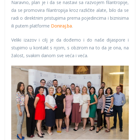
Naravno, plan je i da se nastavi sa razvojem filantropije,
da se promovira filantropija kroz različite alate, bilo da se
radi o direktnim pristupima prema pojedincima i biznisima
ili putem platforme
Doniraj.ba
.
Veliki izazov i cilj je da dođemo i do naše dijaspore i
stupimo u kontakt s njom, s obzirom na to da je ona, na
žalost, svakim danom sve veća i veća.