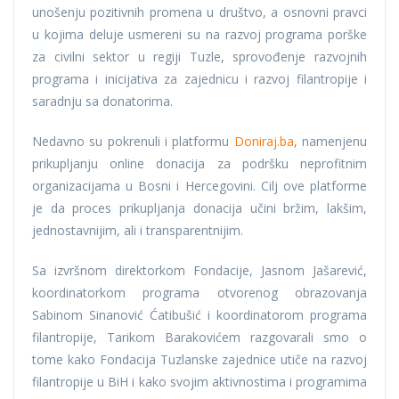
unošenju pozitivnih promena u društvo, a osnovni pravci
u kojima deluje usmereni su na razvoj programa porške
za civilni sektor u regiji Tuzle, sprovođenje razvojnih
programa i inicijativa za zajednicu i razvoj filantropije i
saradnju sa donatorima.
Nedavno su pokrenuli i platformu
Doniraj.ba
, namenjenu
prikupljanju online donacija za podršku neprofitnim
organizacijama u Bosni i Hercegovini. Cilj ove platforme
je da proces prikupljanja donacija učini bržim, lakšim,
jednostavnijim, ali i transparentnijim.
Sa izvršnom direktorkom Fondacije, Jasnom Jašarević,
koordinatorkom programa otvorenog obrazovanja
Sabinom Sinanović Ćatibušić i koordinatorom programa
filantropije, Tarikom Barakovićem razgovarali smo o
tome kako Fondacija Tuzlanske zajednice utiče na razvoj
filantropije u BiH i kako svojim aktivnostima i programima