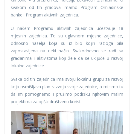
svakom od tih gradova imamo Program Omladinske
banke i Program aktivnih zajednica.
U našem Programu aktivnih zajednica učestvuje 18
mjesnih zajednica. To su uglavnom mjesne zajednice,
odnosno naselja koja su iz bilo kojih razloga bila
zapostavljena na neki način. Svakodnevno se radi sa
građanima i aktivistima koji žele da se uključe u razvoj
lokalne zajednice.
Svaka od tih zajednica ima svoju lokalnu grupu za razvoj
koja osmišljava plan razvoja svoje zajednice, a mi smo tu
da im pomognemo i pružimo podršku njihovim malim
projektima za opštedruštvenu korist.