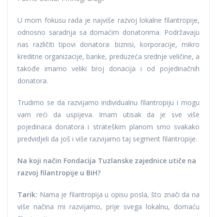
U mom fokusu rada je najviše razvoj lokalne filantropije,
odnosno saradnja sa domaćim donatorima. Podržavaju
nas različiti tipovi donatora: biznisi, korporacije, mikro
kreditne organizacije, banke, preduzeća srednje veličine, a
takođe imamo veliki broj donacija i od pojedinačnih
donatora.
Trudimo se da razvijamo individualnu filantropiju i mogu
vam reći da uspijeva. Imam utisak da je sve više
pojedinaca donatora i strateškim planom smo svakako
predvidjeli da još i više razvijamo taj segment filantropije.
Na koji način Fondacija Tuzlanske zajednice utiče na
razvoj filantropije u BiH?
Tarik:
Nama je filantropija u opisu posla, što znači da na
više načina mi razvijamo, prije svega lokalnu, domaću