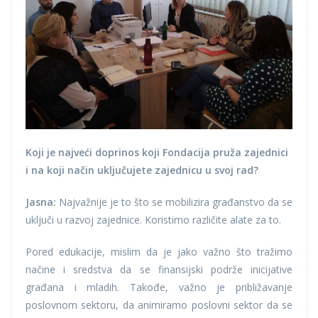
Koji je najveći doprinos koji Fondacija pruža zajednici
i na koji način uključujete zajednicu u svoj rad?
Jasna:
Najvažnije je to što se mobilizira građanstvo da se
uključi u razvoj zajednice. Koristimo različite alate za to.
Pored edukacije, mislim da je jako važno što tražimo
načine i sredstva da se finansijski podrže inicijative
građana i mladih. Takođe, važno je približavanje
poslovnom sektoru, da animiramo poslovni sektor da se