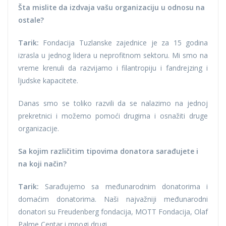
Šta mislite da izdvaja vašu organizaciju u odnosu na
ostale?
Tarik:
Fondacija Tuzlanske zajednice je za 15 godina
izrasla u jednog lidera u neprofitnom sektoru. Mi smo na
vreme krenuli da razvijamo i filantropiju i fandrejzing i
ljudske kapacitete.
Danas smo se toliko razvili da se nalazimo na jednoj
prekretnici i možemo pomoći drugima i osnažiti druge
organizacije.
Sa kojim različitim tipovima donatora sarađujete i
na koji način?
Tarik:
Sarađujemo sa međunarodnim donatorima i
domaćim donatorima. Naši najvažniji međunarodni
donatori su Freudenberg fondacija, MOTT Fondacija, Olaf
Palme Centar i mnogi drugi.