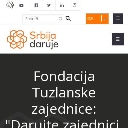
Search
Pretraži
SRB
form
Fondacija
Tuzlanske
zajednice:
"Darujte zajednici,