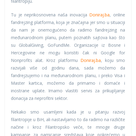
filantropiju.
Tu je neprikosnovena naša inovacija
Doniraj.ba
, online
fandrejzing platforma, koja je značajna jer smo u situaciji
da nam je onemogućeno da radimo fandrejzing na
međunarodnom planu, putem poznatih sajtova kao što
su GlobalGiving, GoFundMe. Organizacije iz Bosne i
Hercegovine ne mogu koristiti čak ni Google for
Nonprofits alat. Kroz platformu
Doniraj.ba
, koju smo
razvijali više od godinu dana, sada možemo da
fandrejzujemo i na međunarodnom planu, i preko Visa i
Master kartica, možemo da primamo i domaće i
inostrane uplate. Imamo vlastiti servis za prikupljanje
donacija za neprofitni sektor.
Nekako smo usamljeni kada je u pitanju razvoj
filantropije u BiH, ali nastavljamo to da radimo na različite
načine i kroz Filantropsko veče, te mnoge druge
kampanje za namicanje sredstava koje pokrećemo u