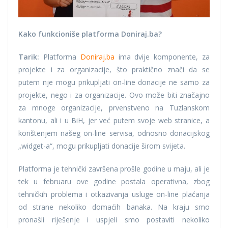
Kako funkcioniše platforma Doniraj.ba?
Tarik:
Platforma
Doniraj.ba
ima dvije komponente, za
projekte i za organizacije, što praktično znači da se
putem nje mogu prikupljati on-line donacije ne samo za
projekte, nego i za organizacije. Ovo može biti značajno
za mnoge organizacije, prvenstveno na Tuzlanskom
kantonu, ali i u BiH, jer već putem svoje web stranice, a
korištenjem našeg on-line servisa, odnosno donacijskog
„widget-a“, mogu prikupljati donacije širom svijeta.
Platforma je tehnički završena prošle godine u maju, ali je
tek u februaru ove godine postala operativna, zbog
tehničkih problema i otkazivanja usluge on-line plaćanja
od strane nekoliko domaćih banaka. Na kraju smo
pronašli riješenje i uspjeli smo postaviti nekoliko