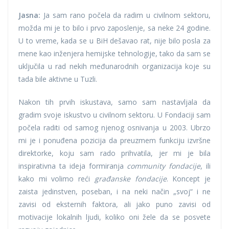
Jasna:
Ja sam rano počela da radim u civilnom sektoru,
možda mi je to bilo i prvo zaposlenje, sa neke 24 godine.
U to vreme, kada se u BiH dešavao rat, nije bilo posla za
mene kao inženjera hemijske tehnologije, tako da sam se
uključila u rad nekih međunarodnih organizacija koje su
tada bile aktivne u Tuzli.
Nakon tih prvih iskustava, samo sam nastavljala da
gradim svoje iskustvo u civilnom sektoru. U Fondaciji sam
počela raditi od samog njenog osnivanja u 2003. Ubrzo
mi je i ponuđena pozicija da preuzmem funkciju izvršne
direktorke, koju sam rado prihvatila, jer mi je bila
inspirativna ta ideja formiranja
community fondacije
, ili
kako mi volimo reći
građanske fondacije
. Koncept je
zaista jedinstven, poseban, i na neki način „svoj“ i ne
zavisi od eksternih faktora, ali jako puno zavisi od
motivacije lokalnih ljudi, koliko oni žele da se posvete