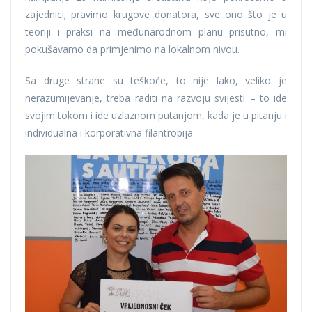
zajednici; pravimo krugove donatora, sve ono što je u
teoriji i praksi na međunarodnom planu prisutno, mi
pokušavamo da primjenimo na lokalnom nivou.
Sa druge strane su teškoće, to nije lako, veliko je
nerazumijevanje, treba raditi na razvoju svijesti – to ide
svojim tokom i ide uzlaznom putanjom, kada je u pitanju i
individualna i korporativna filantropija.