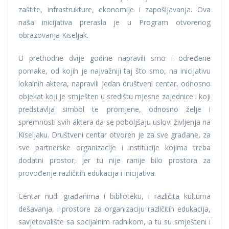
zaštite, infrastrukture, ekonomije i zapošljavanja. Ova
naša inicijativa prerasla je u Program otvorenog
obrazovanja Kiseljak.
U prethodne dvije godine napravili smo i određene
pomake, od kojih je najvažniji taj što smo, na inicijativu
lokalnih aktera, napravili jedan društveni centar, odnosno
objekat koji je smješten u središtu mjesne zajednice i koji
predstavlja simbol te promjene, odnosno želje i
spremnosti svih aktera da se poboljšaju uslovi življenja na
Kiseljaku. Društveni centar otvoren je za sve građane, za
sve partnerske organizacije i institucije kojima treba
dodatni prostor, jer tu nije ranije bilo prostora za
provođenje različitih edukacija i inicijativa.
Centar nudi građanima i biblioteku, i različita kulturna
dešavanja, i prostore za organizaciju različitih edukacija,
savjetovalište sa socijalnim radnikom, a tu su smješteni i