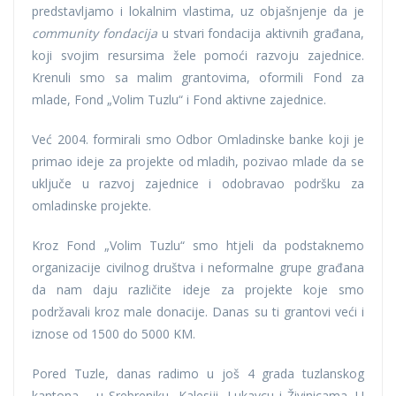
predstavljamo i lokalnim vlastima, uz objašnjenje da je
community fondacija
u stvari fondacija aktivnih građana,
koji svojim resursima žele pomoći razvoju zajednice.
Krenuli smo sa malim grantovima, oformili Fond za
mlade, Fond „Volim Tuzlu“ i Fond aktivne zajednice.
Već 2004. formirali smo Odbor Omladinske banke koji je
primao ideje za projekte od mladih, pozivao mlade da se
uključe u razvoj zajednice i odobravao podršku za
omladinske projekte.
Kroz Fond „Volim Tuzlu“ smo htjeli da podstaknemo
organizacije civilnog društva i neformalne grupe građana
da nam daju različite ideje za projekte koje smo
podržavali kroz male donacije. Danas su ti grantovi veći i
iznose od 1500 do 5000 KM.
Pored Tuzle, danas radimo u još 4 grada tuzlanskog
kantona – u Srebreniku, Kalesiji, Lukavcu i Živinicama. U