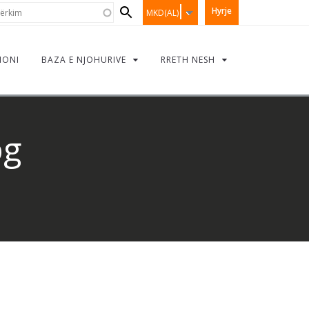
Search
rkim
Hyrje
MKD(AL)
form
IONI
BAZA E NJOHURIVE
RRETH NESH
pg