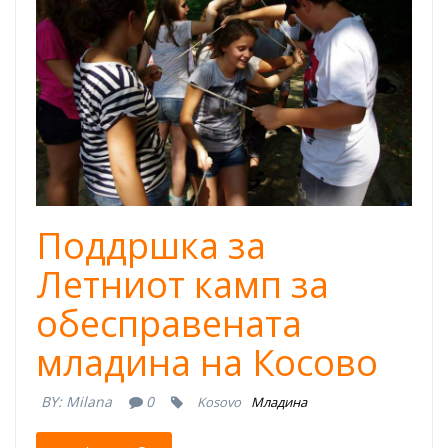
Camp.jpeg
Поддршка за
Летниот камп за
обесправената
младина на Косово
BY:
Milana
0
Kosovo
Mладина