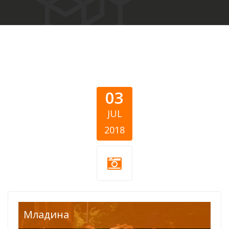
03
JUL
2018
TOKA-Summer-
Mладина