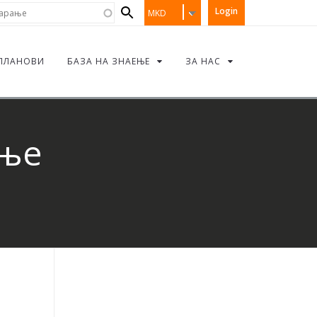
Search
рање
Login
MKD
form
ПЛАНОВИ
БАЗА НА ЗНАЕЊЕ
ЗА НАС
ање