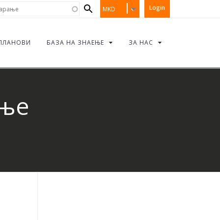
Search
рање
Login
MKD
form
ПЛАНОВИ
БАЗА НА ЗНАЕЊЕ
ЗА НАС
ање