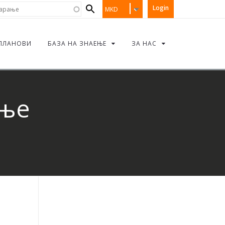
Search
рање
Login
MKD
form
ПЛАНОВИ
БАЗА НА ЗНАЕЊЕ
ЗА НАС
ање