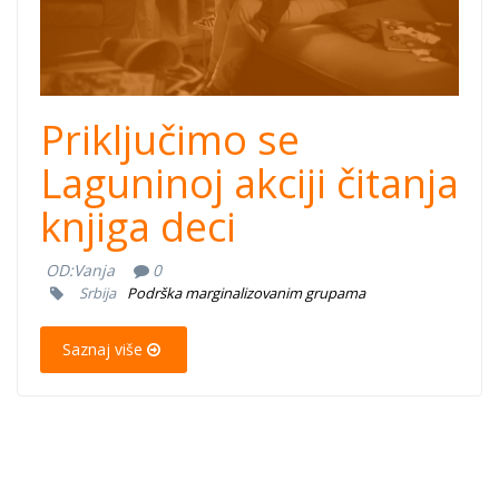
Priključimo se
Laguninoj akciji čitanja
knjiga deci
OD:
Vanja
0
Srbija
Podrška marginalizovanim grupama
Saznaj više