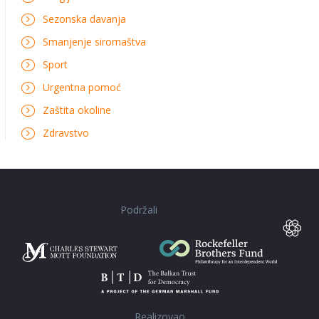
Sezonska davanja
Smanjenje siromaštva
Sport
Urgentna pomoć
Zaštita okoline
Zdravstvo
Podržali
Realizovao