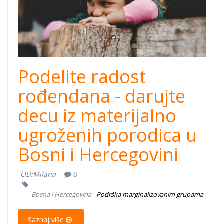
Podelite radost
rođendana - darujte
decu iz materijalno
ugroženih porodica u
Bosni i Hercegovini
OD:
Milana
0
Bosna i Hercegovina
Podrška marginalizovanim grupama
Saznaj više