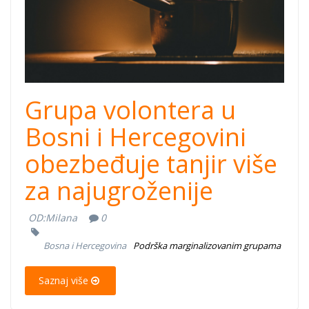
Grupa volontera u
Bosni i Hercegovini
obezbeđuje tanjir više
za najugroženije
OD:
Milana
0
Bosna i Hercegovina
Podrška marginalizovanim grupama
Saznaj više