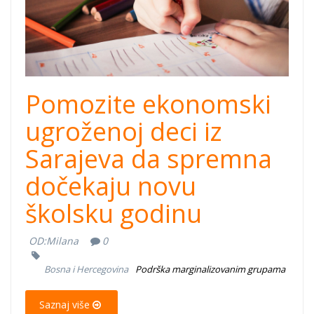
Pomozite ekonomski
ugroženoj deci iz
Sarajeva da spremna
dočekaju novu
školsku godinu
OD:
Milana
0
Bosna i Hercegovina
Podrška marginalizovanim grupama
Saznaj više