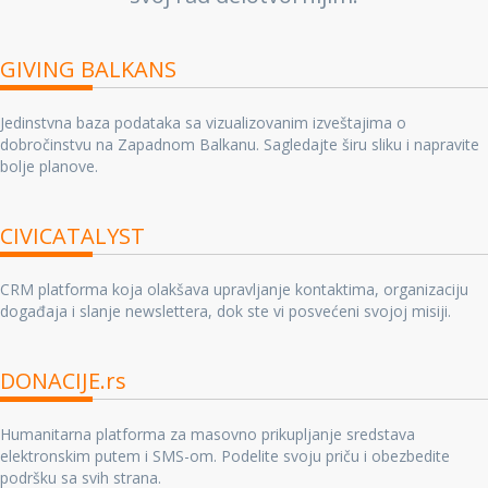
GIVING BALKANS
Jedinstvna baza podataka sa vizualizovanim izveštajima o
dobročinstvu na Zapadnom Balkanu. Sagledajte širu sliku i napravite
bolje planove.
CIVICATALYST
CRM platforma koja olakšava upravljanje kontaktima, organizaciju
događaja i slanje newslettera, dok ste vi posvećeni svojoj misiji.
DONACIJE.rs
Humanitarna platforma za masovno prikupljanje sredstava
elektronskim putem i SMS-om. Podelite svoju priču i obezbedite
podršku sa svih strana.