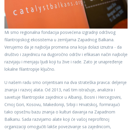
Mi smo regionalna fondacija posvećena izgradnji održivog
filantropskog ekosistema u zemljama Zapadnog Balkana.
Verujemo da je najbolja promena ona koja dolazi iznutra - da
društvo i zajednicu na dugoročno održiv i efikasan način najbolje
razvijaju i menjaju ljudi koji tu žive i rade. Zato je unapređenje
lokalne filantropije ključno.
U našem radu smo orijentisani na dva strateška pravca: deljenje
znanja i razvoj alata. Od 2013, naš tim istražuje, analizira i
savetuje filantropske zajednice u Albaniji, Bosni i Hercegovini,
Crnoj Gori, Kosovu, Makedoniji, Srbiji i Hrvatskoj, formirajući
tako opsežnu bazu znanja o kulturi davanja na Zapadnom
Balkanu. Sada razvijamo alate koji će vašoj neprofitnoj
organizaciji omogućiti lakše povezivanje sa zajednicom,