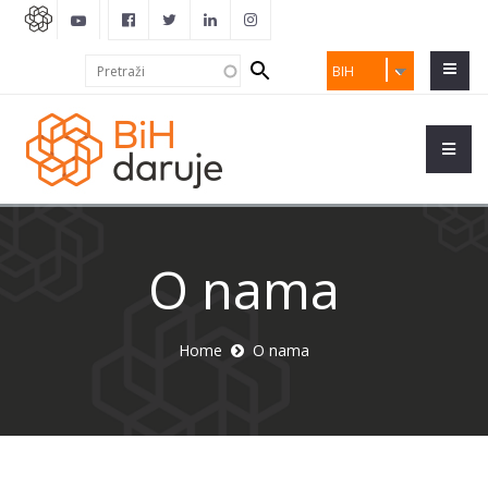
Search
Pretraži
BIH
form
O nama
Home
O nama