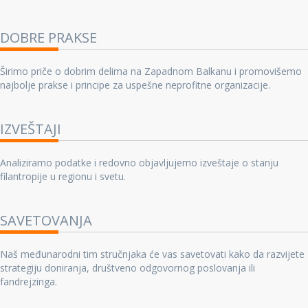
DOBRE PRAKSE
Širimo priče o dobrim delima na Zapadnom Balkanu i promovišemo
najbolje prakse i principe za uspešne neprofitne organizacije.
IZVEŠTAJI
Analiziramo podatke i redovno objavljujemo izveštaje o stanju
filantropije u regionu i svetu.
SAVETOVANJA
Naš međunarodni tim stručnjaka će vas savetovati kako da razvijete
strategiju doniranja, društveno odgovornog poslovanja ili
fandrejzinga.