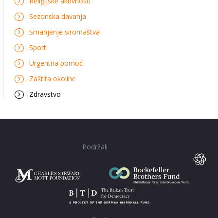
Religijske aktivnosti
Sezonska davanja
Smanjenje siromaštva
Sport
Urgentna pomoć
Zaštita okoline
Zdravstvo
Podržali