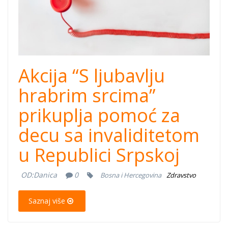
Akcija “S ljubavlju
hrabrim srcima”
prikuplja pomoć za
decu sa invaliditetom
u Republici Srpskoj
OD:
Danica
0
Bosna i Hercegovina
Zdravstvo
Saznaj više