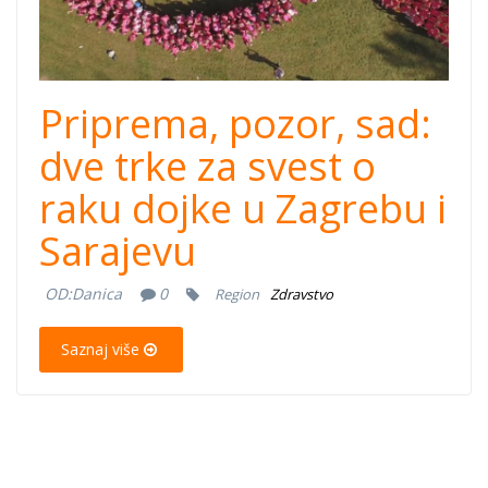
Priprema, pozor, sad:
dve trke za svest o
raku dojke u Zagrebu i
Sarajevu
OD:
Danica
0
Region
Zdravstvo
Saznaj više