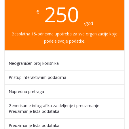
250
€
/god
Besplatna 15-odnevna upotreba za sve organizacije koje
podele svoje podatke.
Neograničen broj korisnika
Pristup interaktivnim podacima
Napredna pretraga
Generisanje infografika za deljenje i preuzimanje
Preuzimanje lista podataka
Preuzimanje lista podataka