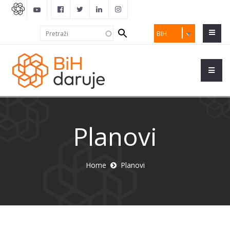
Search
Pretraži
BIH
form
Planovi
Home
Planovi