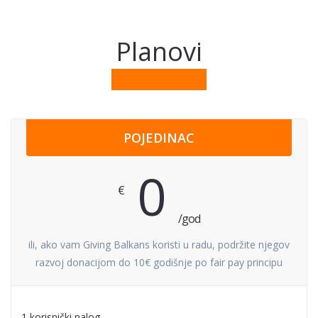
Planovi
POJEDINAC
0
€
/god
ili, ako vam Giving Balkans koristi u radu, podržite njegov
razvoj donacijom do 10€ godišnje po fair pay principu
1 korisnički nalog