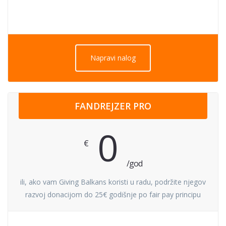
Napravi nalog
FANDREJZER PRO
0
€
/god
ili, ako vam Giving Balkans koristi u radu, podržite njegov
razvoj donacijom do 25€ godišnje po fair pay principu