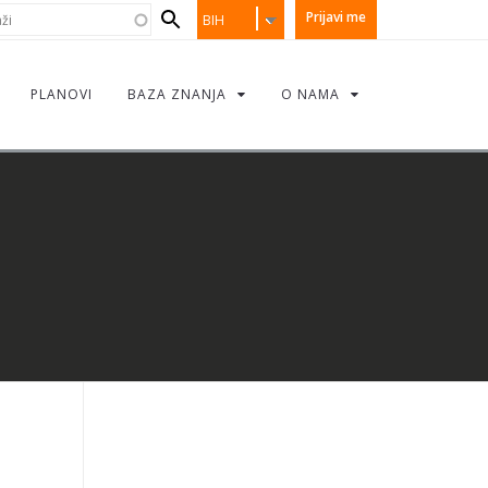
earch
i
Prijavi me
BIH
orm
PLANOVI
BAZA ZNANJA
O NAMA