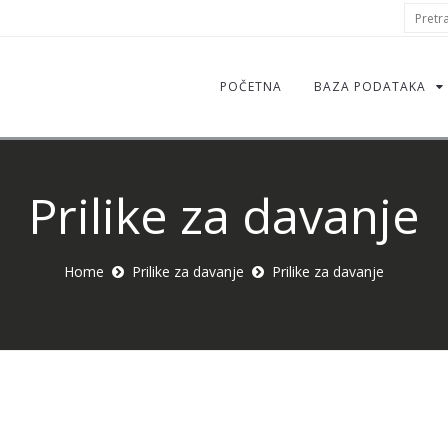
S
Pretraž
f
POČETNA
BAZA PODATAKA
Prilike za davanje
Home
Prilike za davanje
Prilike za davanje