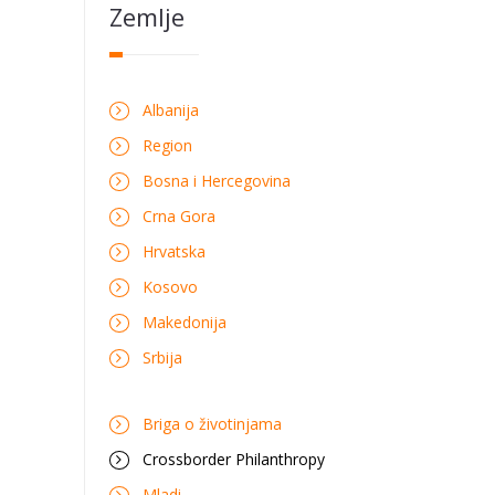
Zemlje
Albanija
Region
Bosna i Hercegovina
Crna Gora
Hrvatska
Kosovo
Makedonija
Srbija
Briga o životinjama
Crossborder Philanthropy
Mladi