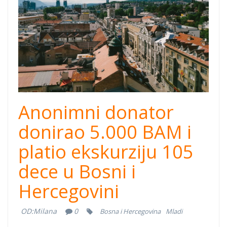
Anonimni donator
donirao 5.000 BAM i
platio ekskurziju 105
dece u Bosni i
Hercegovini
OD:
Milana
0
Bosna i Hercegovina
Mladi