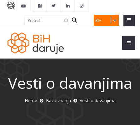
Search
Pretraži
BIH
form
Vesti o davanjima
Home
Baza znanja
Vesti o davanjima