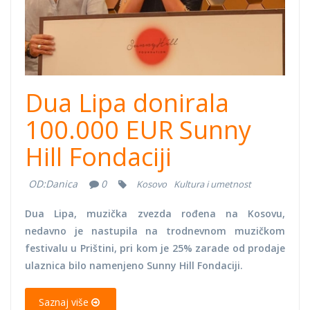
Dua Lipa donirala
100.000 EUR Sunny
Hill Fondaciji
OD:
Danica
0
Kosovo
Kultura i umetnost
Dua Lipa, muzička zvezda rođena na Kosovu,
nedavno je nastupila na trodnevnom muzičkom
festivalu u Prištini, pri kom je 25% zarade od prodaje
ulaznica bilo namenjeno Sunny Hill Fondaciji.
Saznaj više