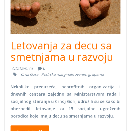
Letovanja za decu sa
smetnjama u razvoju
OD:
Danica
0
Crna Gora
Podrška marginalizovanim grupama
Nekolilko preduzeća, neprofitnih organizacija i
dnevnih centara zajedno sa Ministarstvom rada i
socijalnog staranja u Crnoj Gori, udružili su se kako bi
obezbedili letovanje za 15 socijalno ugroženih
porodica koje imaju decu sa smetnjama u razvoju.