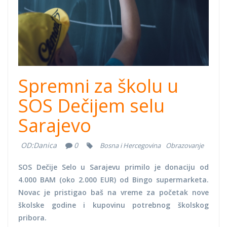
Spremni za školu u
SOS Dečijem selu
Sarajevo
OD:
Danica
0
Bosna i Hercegovina
Obrazovanje
SOS Dečije Selo u Sarajevu primilo je donaciju od
4.000 BAM (oko 2.000 EUR) od Bingo supermarketa.
Novac je pristigao baš na vreme za početak nove
školske godine i kupovinu potrebnog školskog
pribora.