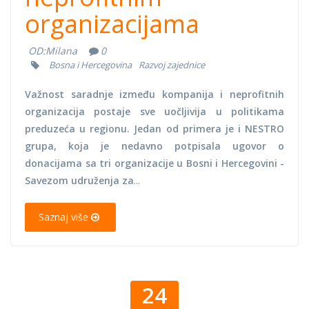
organizacijama
OD:
Milana
0
Bosna i Hercegovina
Razvoj zajednice
Važnost saradnje između kompanija i neprofitnih
organizacija postaje sve uočljivija u politikama
preduzeća u regionu. Jedan od primera je i NESTRO
grupa, koja je nedavno potpisala ugovor o
donacijama sa tri organizacije u Bosni i Hercegovini -
Savezom udruženja za
...
Saznaj više
24