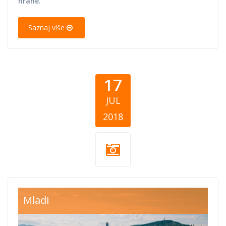
hrane.
Saznaj više
17
JUL
2018
Sarajevo.jpeg
Mladi