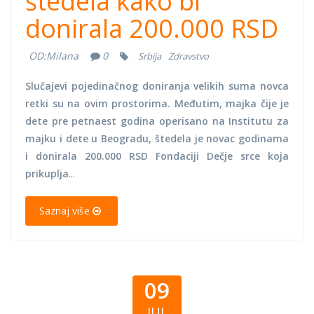
štedela kako bi
donirala 200.000 RSD
OD:
Milana
0
Srbija
Zdravstvo
Slučajevi pojedinačnog doniranja velikih suma novca
retki su na ovim prostorima. Međutim, majka čije je
dete pre petnaest godina operisano na Institutu za
majku i dete u Beogradu, štedela je novac godinama
i donirala 200.000 RSD Fondaciji Dečje srce koja
prikuplja
...
Saznaj više
09
JUL