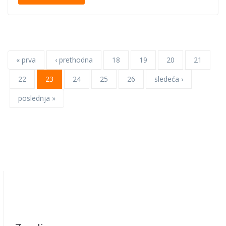
« prva
‹ prethodna
18
19
20
21
22
23
24
25
26
sledeća ›
poslednja »