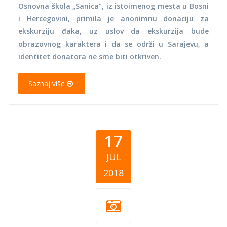
Osnovna škola „Sanica“, iz istoimenog mesta u Bosni
i Hercegovini, primila je anonimnu donaciju za
ekskurziju đaka, uz uslov da ekskurzija bude
obrazovnog karaktera i da se održi u Sarajevu, a
identitet donatora ne sme biti otkriven.
Saznaj više
17
JUL
2018