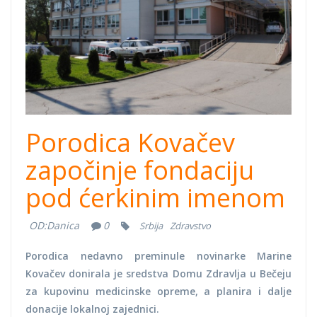
Porodica Kovačev
započinje fondaciju
pod ćerkinim imenom
OD:
Danica
0
Srbija
Zdravstvo
Porodica nedavno preminule novinarke Marine
Kovačev donirala je sredstva Domu Zdravlja u Bečeju
za kupovinu medicinske opreme, a planira i dalje
donacije lokalnoj zajednici.