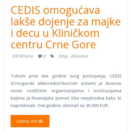
CEDIS omogućava
lakše dojenje za majke
i decu u Kliničkom
centru Crne Gore
OD:
Milana
0
Srbija
Zdravstvo
Tokom prve dve godine svog postojanja, CEDIS
(Crnogorski elektrodistributivni sistem) je donirao
novac različitim organizacijama i institucijama
kojima je finansijska pomoć bila neophodna kako bi
napredovali. Ove godine, donirali su 30.000 EUR
...
Saznaj više