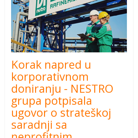
Korak napred u
korporativnom
doniranju - NESTRO
grupa potpisala
ugovor o strateškoj
saradnji sa
neprofitnim