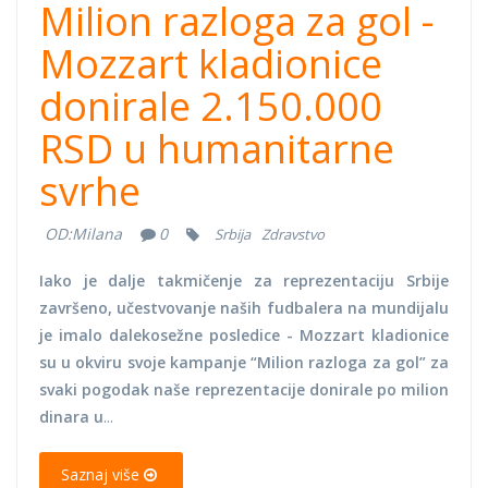
Milion razloga za gol -
Mozzart kladionice
donirale 2.150.000
RSD u humanitarne
svrhe
OD:
Milana
0
Srbija
Zdravstvo
Iako je dalje takmičenje za reprezentaciju Srbije
završeno, učestvovanje naših fudbalera na mundijalu
je imalo dalekosežne posledice - Mozzart kladionice
su u okviru svoje kampanje “Milion razloga za gol” za
svaki pogodak naše reprezentacije donirale po milion
dinara u
...
Saznaj više