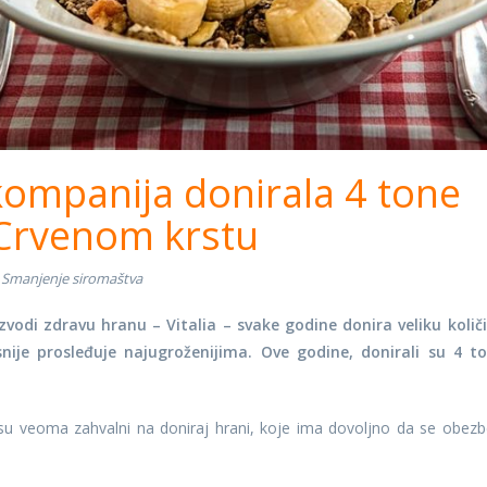
mpanija donirala 4 tone
Crvenom krstu
Smanjenje siromaštva
odi zdravu hranu – Vitalia – svake godine donira veliku količ
nije prosleđuje najugroženijima. Ove godine, donirali su 4 t
su veoma zahvalni na doniraj hrani, koje ima dovoljno da se obezb