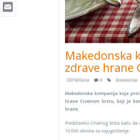
Email
Makedonska ko
zdrave hrane 
OD:
Milana
0
Makedonija
Makedonska kompanija koja proizv
hrane Crvenom krstu, koji je kas
hrane.
Predstavnici Crvenog krsta kažu da 
10.000 obroka za najugroženije.