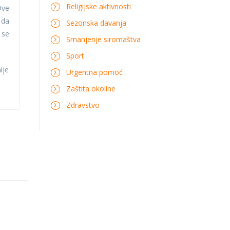
Religijske aktivnosti
Ove
 da
Sezonska davanja
 se
Smanjenje siromaštva
Sport
ije
Urgentna pomoć
Zaštita okoline
Zdravstvo