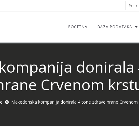
S
Pretraž
f
POČETNA
BAZA PODATAKA
ompanija donirala 
hrane Crvenom krst
e
Makedonska kompanija donirala 4 tone zdrave hrane Crvenom 