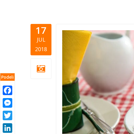
17
Healthy fo
JUL
2018
Podeli
Facebook
Messenger
Twitter
LinkedIn