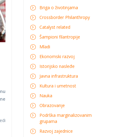
Briga o životinjama
Crossborder Philanthropy
Catalyst related
Šampioni filantropije
Mladi
Ekonomski razvoj
Istorijsko nasleđe
Javna infrastruktura
Kultura i umetnost
inu
Nauka
one
Obrazovanje
Podrška marginalizovanim
edi
grupama
Razvoj zajednice