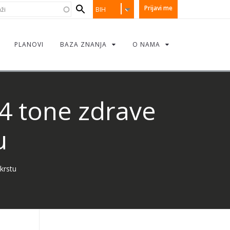
earch
i
Prijavi me
BIH
orm
PLANOVI
BAZA ZNANJA
O NAMA
4 tone zdrave
u
krstu