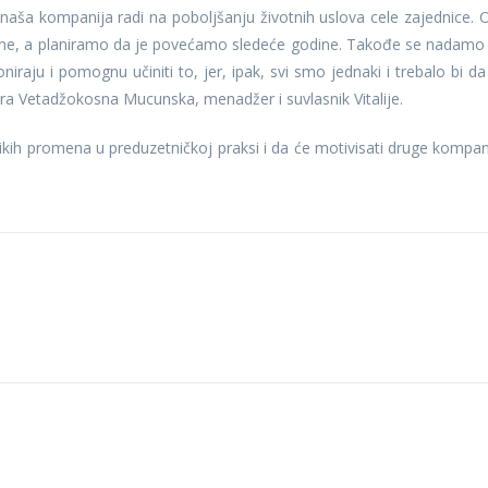
ša kompanija radi na poboljšanju životnih uslova cele zajednice. 
hrane, a planiramo da je povećamo sledeće godine. Takođe se nadamo
niraju i pomognu učiniti to, jer, ipak, svi smo jednaki i trebalo bi da
 Vetadžokosna Mucunska, menadžer i suvlasnik Vitalije.
elikih promena u preduzetničkoj praksi i da će motivisati druge kompan