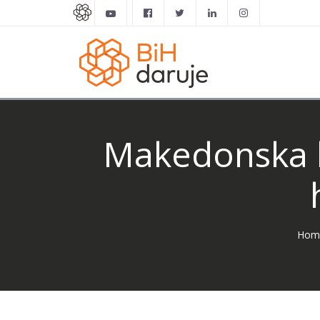
Makedonska k
Hom