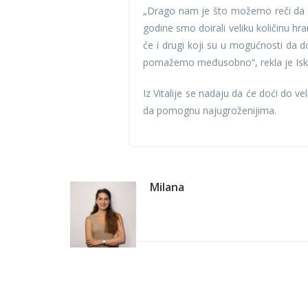
„Drago nam je što možemo reči da na
godine smo doirali veliku količinu 
će i drugi koji su u mogućnosti da do
pomažemo međusobno“, rekla je Iskra
Iz Vitalije se nadaju da će doći do v
da pomognu najugroženijima.
Milana