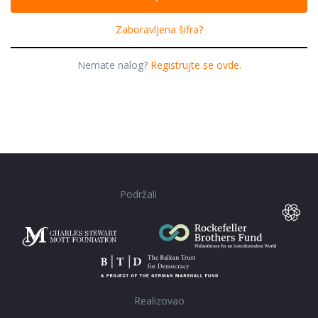
Zaboravljena šifra?
Nemate nalog?
Registrujte se ovde.
Podržali
Realizovao