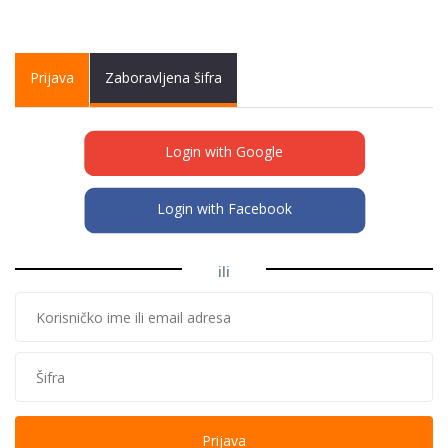
Primary tabs
Prijava
(active
Zaboravljena šifra
tab)
Login with Google
Login with Facebook
ili