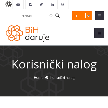
Search
Pretraži
BIH
form
Korisnički nalog
Home
Korisnički nalog