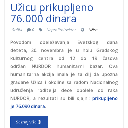
Užicu prikupljeno
76.000 dinara
Sofija
0
Neprofitni sektor
Užice
Povodom obeležavanja Svetskog dana
deteta, 20. novembra je u holu Gradskog
kulturnog centra od 12 do 19 časova
održan NURDOR humanitarni bazar. Ova
humanitarna akcija imala je za cilj da upozna
građane Užica i okoline sa radom Nacionalnog
udruženja roditelja dece obolele od raka
NURDOR, a rezultati su bili sjajni:
prikupljeno
je 76.090 dinara
.
Saznaj više