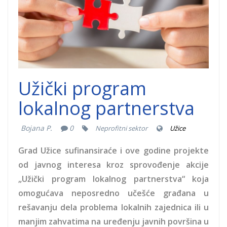
Užički program
lokalnog partnerstva
Bojana P.
0
Neprofitni sektor
Užice
Grad Užice sufinansiraće i ove godine projekte
od javnog interesa kroz sprovođenje akcije
„Užički program lokalnog partnerstva“ koja
omogućava neposredno učešće građana u
rešavanju dela problema lokalnih zajednica ili u
manjim zahvatima na uređenju javnih površina u