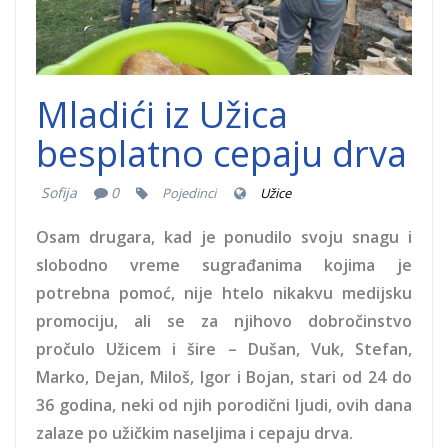
Mladići iz Užica
besplatno cepaju drva
Sofija
0
Pojedinci
Užice
Osam drugara, kad je ponudilo svoju snagu i
slobodno vreme sugrađanima kojima je
potrebna pomoć, nije htelo nikakvu medijsku
promociju, ali se za njihovo dobročinstvo
pročulo Užicem i šire – Dušan, Vuk, Stefan,
Marko, Dejan, Miloš, Igor i Bojan, stari od 24 do
36 godina, neki od njih porodični ljudi, ovih dana
zalaze po užičkim naseljima i cepaju drva.