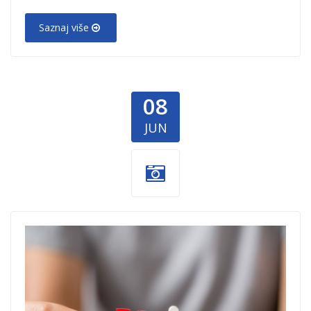
Saznaj više
08
JUN
uzicko
partnerstvo.jpg