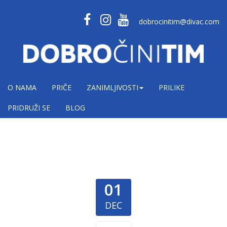
dobrocinitim@divac.com
O NAMA
PRIČE
ZANIMLJIVOSTI
PRILIKE
PRIDRUŽI SE
BLOG
01
DEC