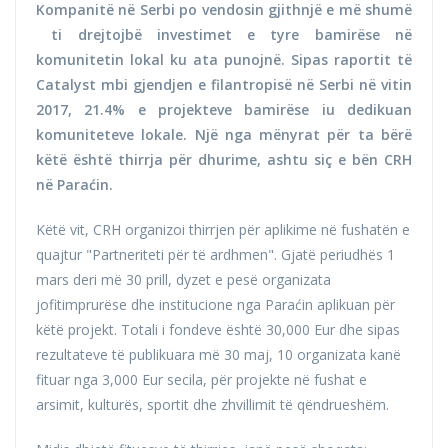
Kompanitë në Serbi po vendosin gjithnjë e më shumë
ti drejtojbë investimet e tyre bamirëse në
komunitetin lokal ku ata punojnë. Sipas raportit të
Catalyst mbi gjendjen e filantropisë në Serbi në vitin
2017, 21.4% e projekteve bamirëse iu dedikuan
komuniteteve lokale. Një nga mënyrat për ta bërë
këtë është thirrja për dhurime, ashtu siç e bën CRH
në Paraćin.
Këtë vit, CRH organizoi thirrjen për aplikime në fushatën e
quajtur "Partneriteti për të ardhmen". Gjatë periudhës 1
mars deri më 30 prill, dyzet e pesë organizata
jofitimprurëse dhe institucione nga Paraćin aplikuan për
këtë projekt. Totali i fondeve është 30,000 Eur dhe sipas
rezultateve të publikuara më 30 maj, 10 organizata kanë
fituar nga 3,000 Eur secila, për projekte në fushat e
arsimit, kulturës, sportit dhe zhvillimit të qëndrueshëm.