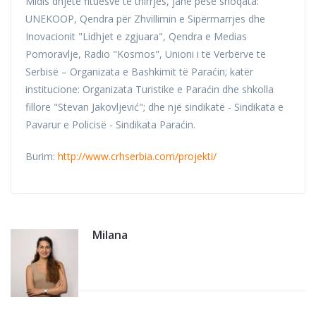
Midis dhjetë fituesve të thirrjes, janë pesë shoqata:
UNEKOOP, Qendra për Zhvillimin e Sipërmarrjes dhe
Inovacionit "Lidhjet e zgjuara", Qendra e Medias
Pomoravlje, Radio "Kosmos", Unioni i të Verbërve të
Serbisë – Organizata e Bashkimit të Paraćin; katër
institucione: Organizata Turistike e Paraćin dhe shkolla
fillore "Stevan Jakovljević"; dhe një sindikatë - Sindikata e
Pavarur e Policisë - Sindikata Paraćin.
Burim:
http://www.crhserbia.com/projekti/
Milana