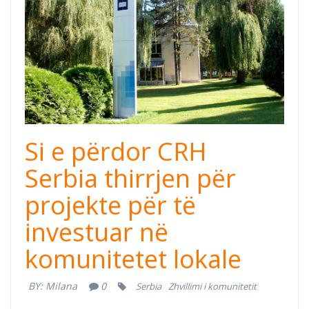
Si e përdor CRH
Serbia thirrjen për
projekte për të
investuar në
komunitetet lokale
BY:
Milana
0
Serbia
Zhvillimi i komunitetit