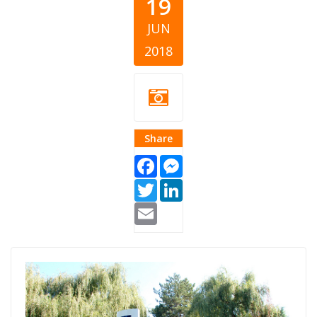
19
JUN
2018
Share
Facebook
Messenger
Twitter
LinkedIn
Email
crh-paracin.jpg