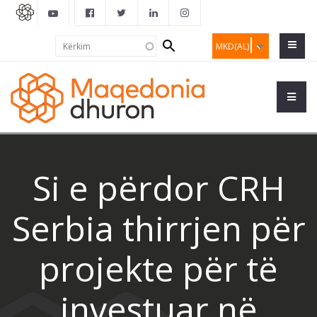
Search
Kërkim
MKD(AL)
form
Si e përdor CRH
Serbia thirrjen për
projekte për të
investuar në