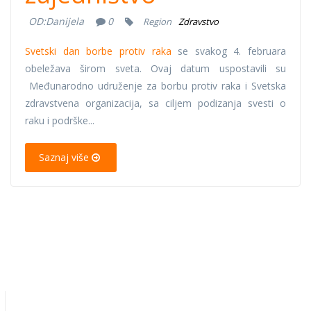
OD:
Danijela
0
Region
Zdravstvo
Svetski dan borbe protiv raka
se svakog 4. februara
obeležava širom sveta. Ovaj datum uspostavili su
Međunarodno udruženje za borbu protiv raka i Svetska
zdravstvena organizacija, sa ciljem podizanja svesti o
raku i podrške...
Saznaj više