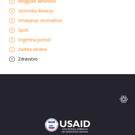
Religijske aktivnosti
Sezonska davanja
Smanjenje siromaštva
Sport
Urgentna pomoć
Zaštita okoline
Zdravstvo