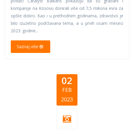
podaci Catalyst Balkans pokazuju da su građani i
kompanije na Kosovu donirali više od 7,5 miliona evra za
opšte dobro. Kao i u prethodnim godinama, zdravstvo je
bilo izuzetno podržavana tema, a u prvih osam meseci
2023. godine...
Saznaj više
02
FEB
2023