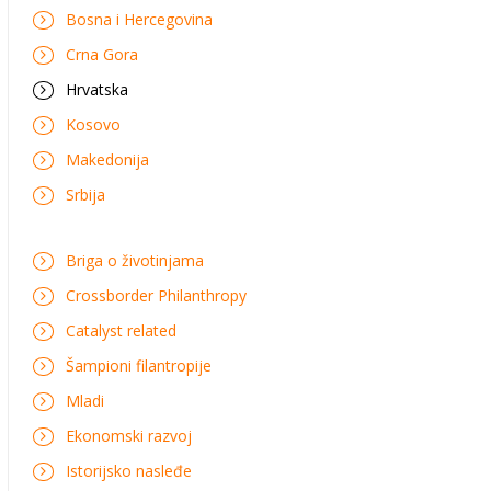
Bosna i Hercegovina
Crna Gora
Hrvatska
Kosovo
Makedonija
Srbija
Briga o životinjama
Crossborder Philanthropy
Catalyst related
Šampioni filantropije
Mladi
Ekonomski razvoj
Istorijsko nasleđe