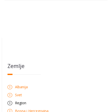
Zemlje
Albanija
Svet
Region
Bosna i Hercegovina