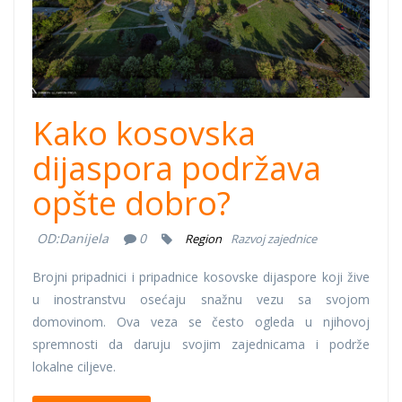
Kako kosovska
dijaspora podržava
opšte dobro?
OD:
Danijela
0
Region
Razvoj zajednice
Brojni pripadnici i pripadnice kosovske dijaspore koji žive
u inostranstvu osećaju snažnu vezu sa svojom
domovinom. Ova veza se često ogleda u njihovoj
spremnosti da daruju svojim zajednicama i podrže
lokalne ciljeve.