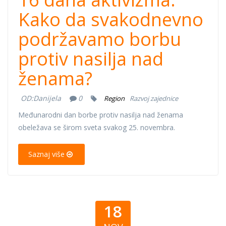
Kako da svakodnevno
podržavamo borbu
protiv nasilja nad
ženama?
OD:
Danijela
0
Region
Razvoj zajednice
Međunarodni dan borbe protiv nasilja nad ženama
obeležava se širom sveta svakog 25. novembra.
Saznaj više
18