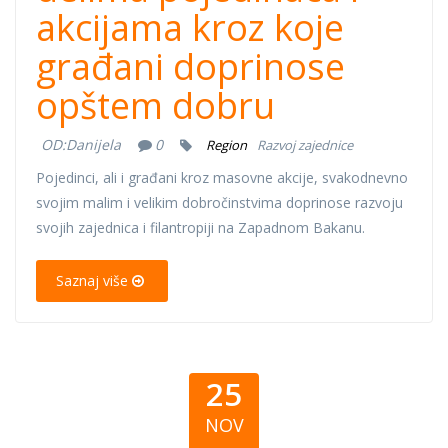
akcijama kroz koje
građani doprinose
opštem dobru
OD:
Danijela
0
Region
Razvoj zajednice
Pojedinci, ali i građani kroz masovne akcije, svakodnevno
svojim malim i velikim dobročinstvima doprinose razvoju
svojih zajednica i filantropiji na Zapadnom Bakanu.
Saznaj više
25
NOV