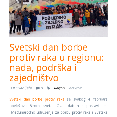
Svetski dan borbe
protiv raka u regionu:
nada, podrška i
zajedništvo
OD:
Danijela
0
Region
Zdravstvo
Svetski dan borbe protiv raka
se svakog 4. februara
obeležava širom sveta. Ovaj datum uspostavili su
Međunarodno udruženje za borbu protiv raka i Svetska