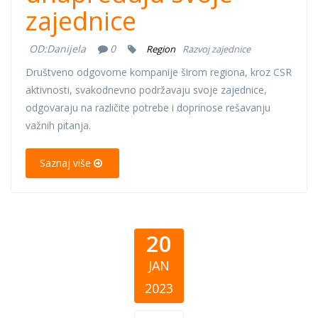
zajednice
OD:
Danijela
0
Region
Razvoj zajednice
Društveno odgovorne kompanije širom regiona, kroz CSR
aktivnosti, svakodnevno podržavaju svoje zajednice,
odgovaraju na različite potrebe i doprinose rešavanju
važnih pitanja.
Saznaj više
20
JAN
2023