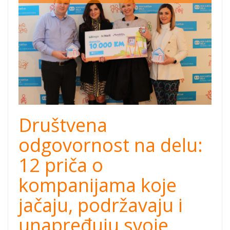
cover.png
Društvena
odgovornost na delu:
12 priča o
kompanijama koje
jačaju, podržavaju i
unapređuju svoje