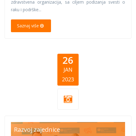
zdravstvena organizacija, sa ciljem podizanja svesti o
raku i podrške...
Saznaj više
26
JAN
2023
Listicle-27-1-23-
Razvoj zajednice