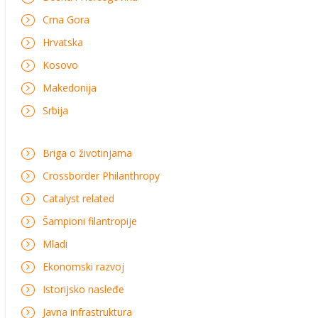
Crna Gora
Hrvatska
Kosovo
Makedonija
Srbija
Briga o životinjama
Crossborder Philanthropy
Catalyst related
Šampioni filantropije
Mladi
Ekonomski razvoj
Istorijsko nasleđe
Javna infrastruktura