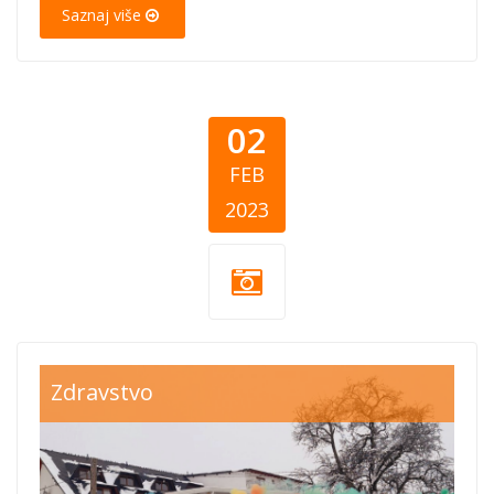
Saznaj više
02
FEB
2023
listicle-3-2-2023-
Zdravstvo
cover.png