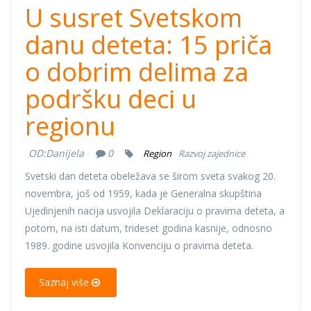
U susret Svetskom
danu deteta: 15 priča
o dobrim delima za
podršku deci u
regionu
OD:
Danijela
0
Region
Razvoj zajednice
Svetski dan deteta obeležava se širom sveta svakog 20.
novembra, još od 1959, kada je Generalna skupština
Ujedinjenih nacija usvojila Deklaraciju o pravima deteta, a
potom, na isti datum, trideset godina kasnije, odnosno
1989. godine usvojila Konvenciju o pravima deteta.
Saznaj više