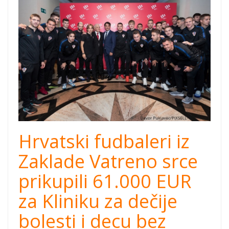
zaklada vatreno
srce.jpg
Hrvatski fudbaleri iz
Zaklade Vatreno srce
prikupili 61.000 EUR
za Kliniku za dečije
bolesti i decu bez