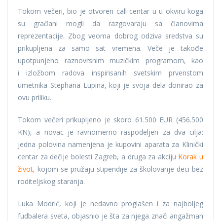
Tokom večeri, bio je otvoren call centar u u okviru koga
su građani mogli da razgovaraju sa članovima
reprezentacije. Zbog veoma dobrog odziva sredstva su
prikupljena za samo sat vremena. Veče je takođe
upotpunjeno raznovrsnim muzičkim programom, kao
i izložbom radova inspirisanih svetskim prvenstom
umetnika Stephana Lupina, koji je svoja dela donirao za
ovu priliku.
Tokom večeri prikupljeno je skoro 61.500 EUR (456.500
KN), a novac je ravnomerno raspodeljen za dva cilja:
jedna polovina namenjena je kupovini aparata za Klinički
centar za dečije bolesti Zagreb, a druga za akciju
Korak u
život
, kojom se pružaju stipendije za školovanje deci bez
roditeljskog staranja.
Luka Modrić, koji je nedavno proglašen i za najboljeg
fudbalera sveta, objasnio je šta za njega znači angažman