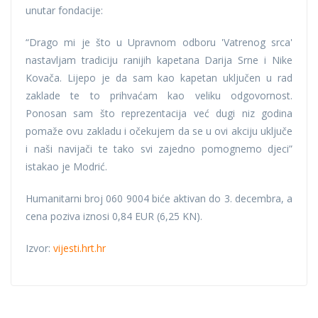
unutar fondacije:
“Drago mi je što u Upravnom odboru 'Vatrenog srca'
nastavljam tradiciju ranijih kapetana Darija Srne i Nike
Kovača. Lijepo je da sam kao kapetan uključen u rad
zaklade te to prihvaćam kao veliku odgovornost.
Ponosan sam što reprezentacija već dugi niz godina
pomaže ovu zakladu i očekujem da se u ovi akciju uključe
i naši navijači te tako svi zajedno pomognemo djeci”
istakao je Modrić.
Humanitarni broj 060 9004 biće aktivan do 3. decembra, a
cena poziva iznosi 0,84 EUR (6,25 KN).
Izvor:
vijesti.hrt.hr