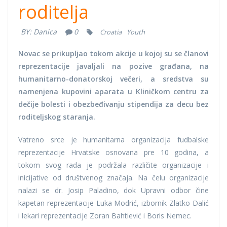
roditelja
BY:
Danica
0
Croatia
Youth
Novac se prikupljao tokom akcije u kojoj su se članovi
reprezentacije javaljali na pozive građana, na
humanitarno-donatorskoj večeri, a sredstva su
namenjena kupovini aparata u Kliničkom centru za
dečije bolesti i obezbeđivanju stipendija za decu bez
roditeljskog staranja.
Vatreno srce je humanitarna organizacija fudbalske
reprezentacije Hrvatske osnovana pre 10 godina, a
tokom svog rada je podržala različite organizacije i
inicijative od društvenog značaja. Na čelu organizacije
nalazi se dr. Josip Paladino, dok Upravni odbor čine
kapetan reprezentacije Luka Modrić, izbornik Zlatko Dalić
i lekari reprezentacije Zoran Bahtiević i Boris Nemec.