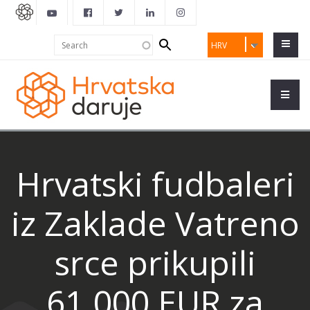
Search
Search
HRV
form
Hrvatski fudbaleri
iz Zaklade Vatreno
srce prikupili
61.000 EUR za