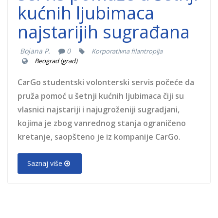
kućnih ljubimaca
najstarijih sugrađana
Bojana P.
0
Korporativna filantropija
Beograd (grad)
CarGo studentski volonterski servis počeće da
pruža pomoć u šetnji kućnih ljubimaca čiji su
vlasnici najstariji i najugroženiji sugradjani,
kojima je zbog vanrednog stanja ograničeno
kretanje, saopšteno je iz kompanije CarGo.
Saznaj više