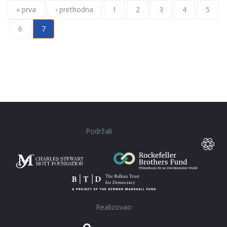
« prva
‹ prethodna
1
2
3
4
5
6
7
Podržali
Realizovao