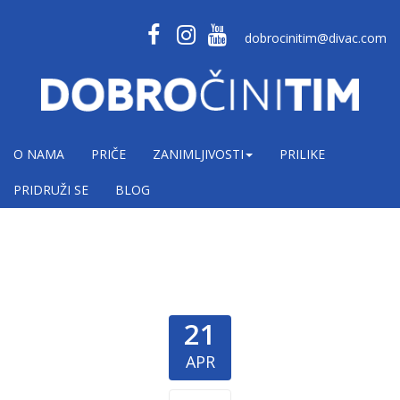
dobrocinitim@divac.com
O NAMA
PRIČE
ZANIMLJIVOSTI
PRILIKE
PRIDRUŽI SE
BLOG
21
APR