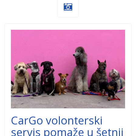
dog walking.jpg
CarGo volonterski
servis pomaže u šetnji