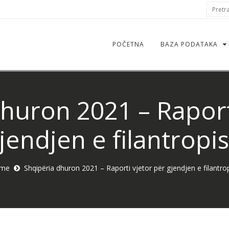
S
Pretraž
f
POČETNA
BAZA PODATAKA
huron 2021 – Raport
jendjen e filantropi
me
Shqipëria dhuron 2021 – Raporti vjetor për gjendjen e filantro