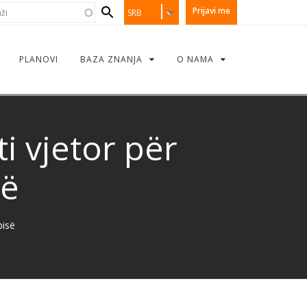
earch
i
Prijavi me
SRB
orm
PLANOVI
BAZA ZNANJA
O NAMA
i vjetor për
së
pisë