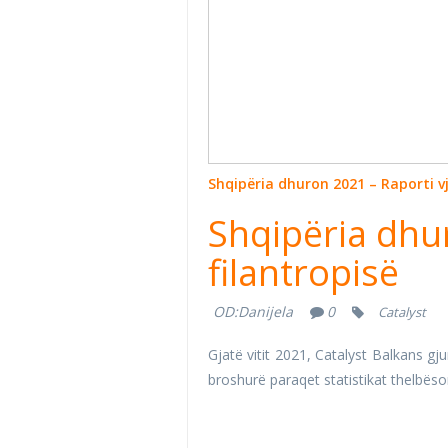
Shqipëria dhuron 2021 – Raporti vj
Shqipëria dhur
filantropisë
OD:
Danijela
0
Catalyst
Gjatë vitit 2021, Catalyst Balkans g
broshurë paraqet statistikat thelbëso