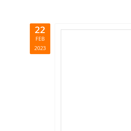
22
Shqipëria 
FEB
gjendjen e
2023