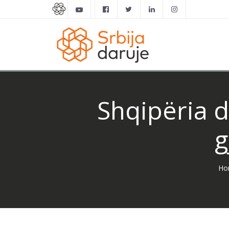
Shqipëria d
g
Ho