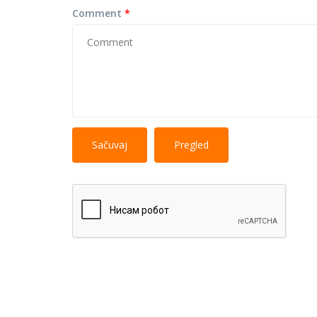
Comment
*
No HTML tags
More information 
allowed.
Web page addresses and e-mail addresses turn i
Lines and paragraphs break automatically.