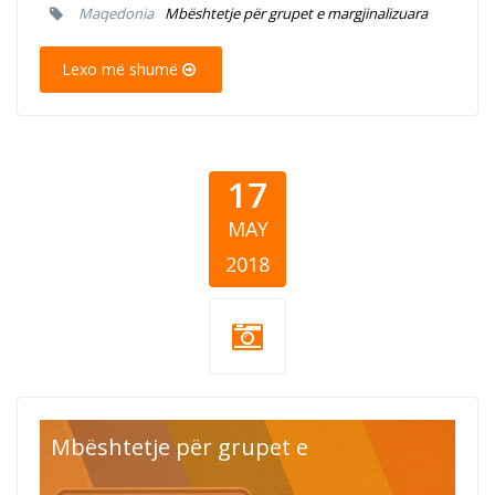
Maqedonia
Mbështetje për grupet e margjinalizuara
Lexo më shumë
17
MAY
2018
lgbt.jpg
Mbështetje për grupet e