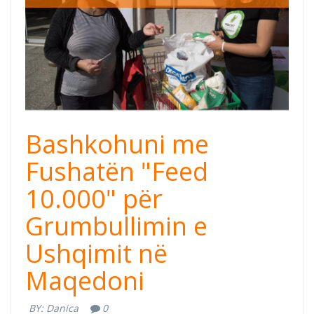
Bashkohuni me
Fushatën "Feed
10.000" për
Grumbullimin e
Ushqimit në
Maqedoni
BY:
Danica
0