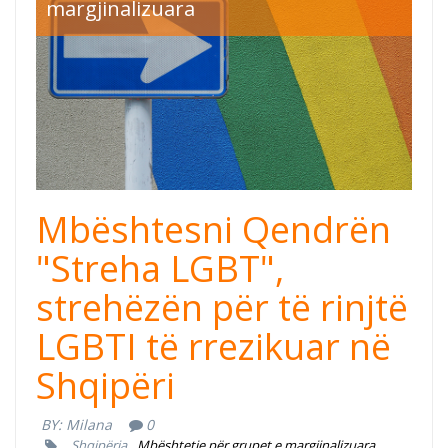
margjinalizuara
Mbështesni Qendrën
"Streha LGBT",
strehëzën për të rinjtë
LGBTI të rrezikuar në
Shqipëri
BY:
Milana
0
Shqipëria
Mbështetje për grupet e margjinalizuara