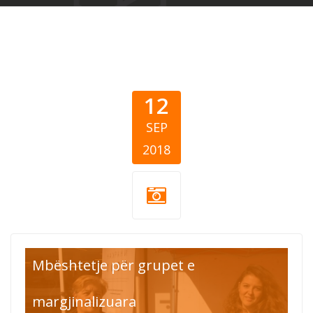
12
SEP
2018
Feed 10.000.jpg
Mbështetje për grupet e
margjinalizuara