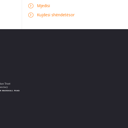
Mjedisi
Kujdesi shëndetësor