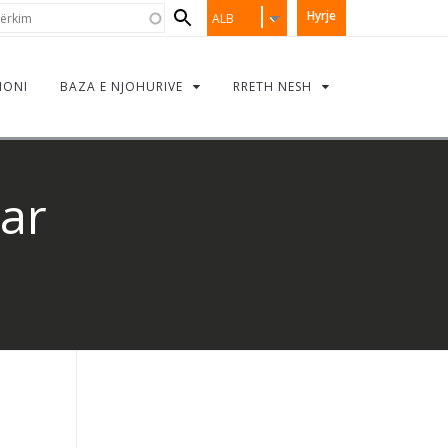
Search
rkim
Hyrje
ALB
form
IONI
BAZA E NJOHURIVE
RRETH NESH
ar