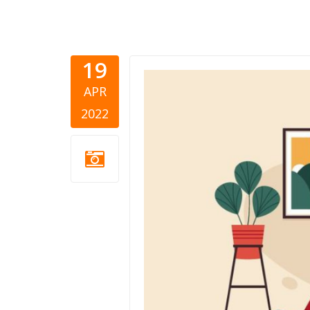
19
tech-need
APR
2022