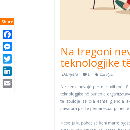
Share
Facebook
Messenger
Na tregoni nev
Twitter
teknologjike t
LinkedIn
Danijela
0
Catalyst
Email
Ne kemi nevojë për një ndihmë të 
teknologjike në punën e organizatave
të zbulojë se cila është gjendja a
pavarura për të përmirësuar punën e 
Nëse ju kujtohet se keni marrë pjes