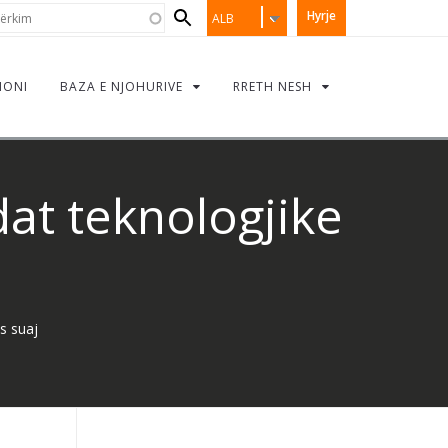
Search
rkim
Hyrje
ALB
form
IONI
BAZA E NJOHURIVE
RRETH NESH
dat teknologjike
s suaj