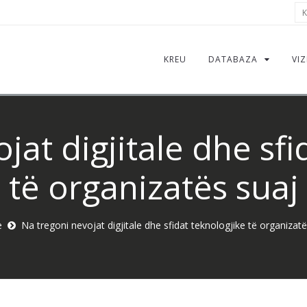
Kë
KREU
DATABAZA
VIZ
jat digjitale dhe sfi
të organizatës suaj
e
Na tregoni nevojat digjitale dhe sfidat teknologjike të organizatë