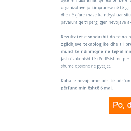
dytë e hulumtimit që është bërë d
organizatave jofitimprurëse në të gj
dhe në çfarë mase ka ndryshuar situ
pavarura që t'i përgjigjen nevojave a
Rezultatet e sondazhit do të na 
zgjidhjeve teknologjike dhe t'i
mund të ndihmojnë në tejkalimin
jashtëzakonisht të rëndësishme për
shumë opsione në pyetjet.
Koha e nevojshme për të përfund
përfundimin është 6 maj.