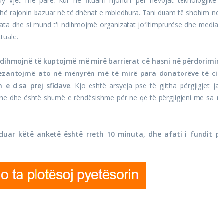
y vjet më parë, kur ne fituam njohuri për nevojat teknologjike
ithë rajonin bazuar në të dhënat e mbledhura. Tani duam të shohim n
ata dhe si mund t'i ndihmojmë organizatat jofitimprurëse dhe media
ktuale.
ndihmojnë të kuptojmë më mirë barrierat që hasni në përdorimi
 prezantojmë ato në mënyrën më të mirë para donatorëve të ci
 e disa prej sfidave
. Kjo është arsyeja pse të gjitha përgjigjet j
 ne dhe është shumë e rëndësishme për ne që të përgjigjeni me sa
uar këtë anketë është rreth 10 minuta, dhe afati i fundit 