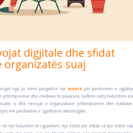
ojat digjitale dhe sfidat
ë organizatës suaj
vogël nga ju. Kemi përgatitur një
anketë
për përdorimin e zgjidhj
 jofitimprurëse dhe mediave të pavarura. Qëllimi i këtij hulumtimi ës
ktuale, si dhe nevojat e organizatave jofitimprurëse dhe mediave
tyre me përdorimin e zgjidhjeve teknologjike.
ë në një hulumtim të ngjashëm, kjo është për shkak se kjo është val