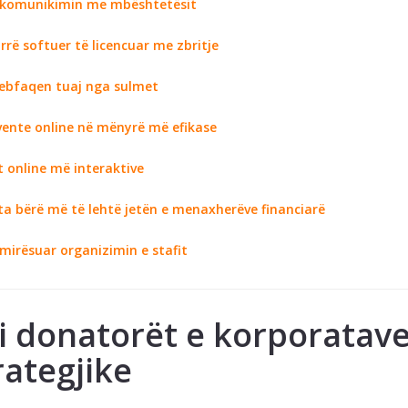
r komunikimin me mbështetësit
rrë softuer të licencuar me zbritje
webfaqen tuaj nga sulmet
vente online në mënyrë më efikase
et online më interaktive
ta bërë më të lehtë jetën e menaxherëve financiarë
rmirësuar organizimin e stafit
ni donatorët e korporatav
ategjike