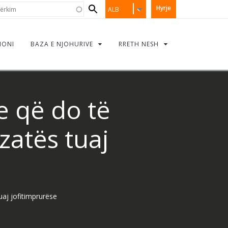
Search
rkim
Hyrje
ALB
form
IONI
BAZA E NJOHURIVE
RRETH NESH
le që do të
zatës tuaj
uaj jofitimprurëse