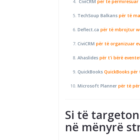
CiviCRM
për të përmirësua
TechSoup Balkans
për të ma
Deflect.ca
për të mbrojtur 
CiviCRM
për të organizuar e
Ahaslides
për t'i bërë event
QuickBooks
QuickBooks për 
Microsoft Planner
për të pë
Si të targeto
në mënyrë str