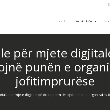
Kë
KREU
DATABAZA
VIZ
le për mjete digjita
jnë punën e organi
jofitimprurëse
oriale për mjete digjitale që do të përmirësojnë punën e organizatës t