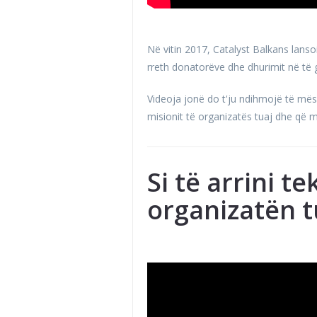
Në vitin 2017, Catalyst Balkans lanso
rreth donatorëve dhe dhurimit në të g
Videoja jonë do t'ju ndihmojë të mëso
misionit të organizatës tuaj dhe që 
Si të arrini t
organizatën t