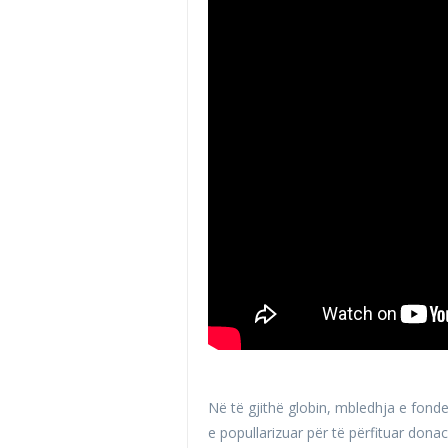
Në të gjithë globin, mbledhja e fo
e popullarizuar për të përfituar dona