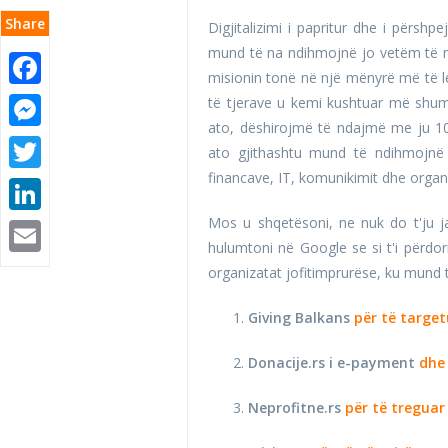
Share
Digjitalizimi i papritur dhe i përsh
mund të na ndihmojnë jo vetëm të
Facebook
misionin tonë në një mënyrë më të le
të tjerave u kemi kushtuar më shumë
Messenger
ato, dëshirojmë të ndajmë me ju 10
Twitter
ato gjithashtu mund të ndihmojnë 
financave, IT, komunikimit dhe organiz
LinkedIn
Mos u shqetësoni, ne nuk do t'ju j
Email
hulumtoni në Google se si t'i përdor
organizatat jofitimprurëse, ku mund t
Giving Balkans
për të targe
Donacije.rs i e-payment
dhe 
Neprofitne.rs
për të treguar