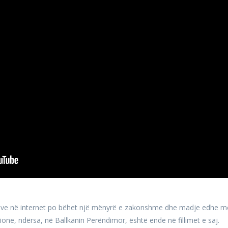
ndeve në internet po bëhet një mënyrë e zakonshme dhe madje edhe m
cione, ndërsa, në Ballkanin Perëndimor, është ende në fillimet e saj.