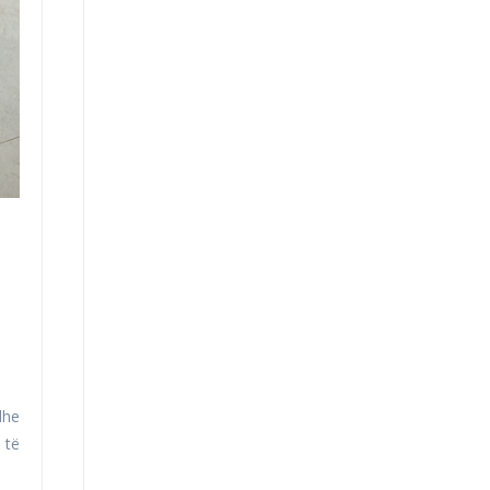
dhe
 të