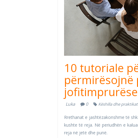
10 tutoriale pë
përmirësojnë 
jofitimprurëse
Luka
0
Këshilla dhe praktika
Rrethanat e jashtëzakonshme të shk
kushte të reja. Në periudhën e kalua
reja në jetë dhe punë.