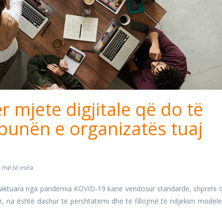
r mjete digjitale që do të
punën e organizatës tuaj
t më të mira
aktuara nga pandemia KOVID-19 kanë vendosur standarde, shprehi 
r, na është dashur të përshtatemi dhe të fillojmë të ndjekim modele