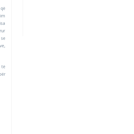
 që
him
isa
rur
 se
ve,
 të
për