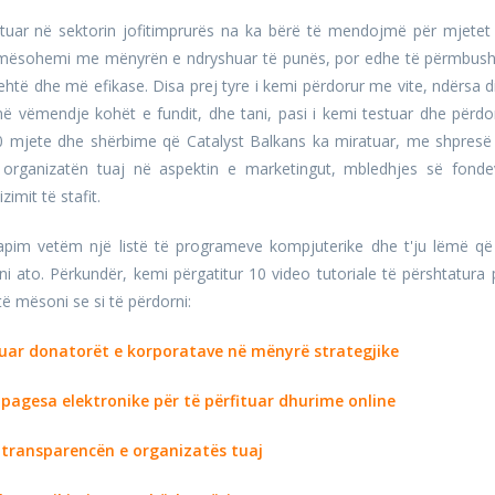
pejtuar në sektorin jofitimprurës na ka bërë të mendojmë për mjetet
 mësohemi me mënyrën e ndryshuar të punës, por edhe të përmbus
htë dhe më efikase. Disa prej tyre i kemi përdorur me vite, ndërsa d
 vëmendje kohët e fundit, dhe tani, pasi i kemi testuar dhe përdo
 mjete dhe shërbime që Catalyst Balkans ka miratuar, me shpresë
organizatën tuaj në aspektin e marketingut, mbledhjes së fonde
imit të stafit.
apim vetëm një listë të programeve kompjuterike dhe t'ju lëmë që
ni ato. Përkundër, kemi përgatitur 10 video tutoriale të përshtatura 
ë mësoni se si të përdorni:
tuar donatorët e korporatave në mënyrë strategjike
pagesa elektronike për të përfituar dhurime online
 transparencën e organizatës tuaj