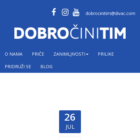
dobrocinitim@divac.com
O NAMA
PRIČE
ZANIMLJIVOSTI
PRILIKE
PRIDRUŽI SE
BLOG
26
JUL