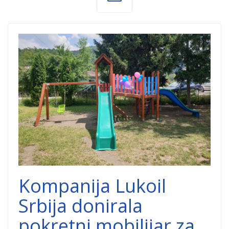
Donacija-PU-
Misa-Cvijovic-
Prijepolje-
Dobrocinitim.png
Kompanija Lukoil
Srbija donirala
pokretni mobilijar za