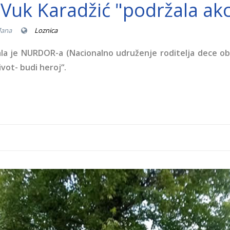
"Vuk Karadžić "podržala a
đana
Loznica
la je NURDOR-a (Nacionalno udruženje roditelja dece obol
vot- budi heroj“.
r za boska.jpg