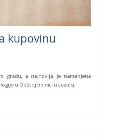
za kupovinu
om gradu, a najnovija je namenjena
gije u Opštoj bolnici u Loznici.