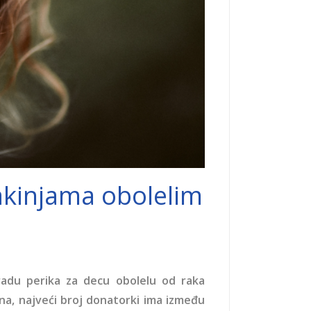
jakinjama obolelim
radu perika za decu obolelu od raka
lona, najveći broj donatorki ima između