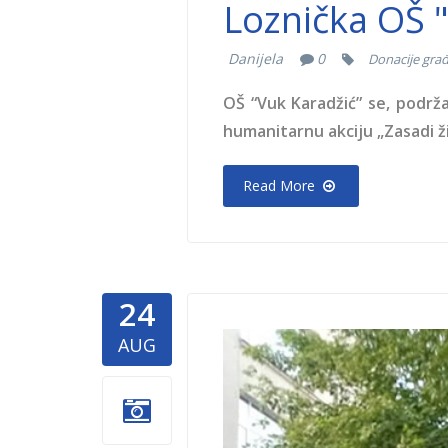
Loznička OŠ 
Danijela
0
Donacije gra
OŠ “Vuk Karadžić” se, podrža
humanitarnu akciju „Zasadi ži
Read More
24
aleksanda
AUG