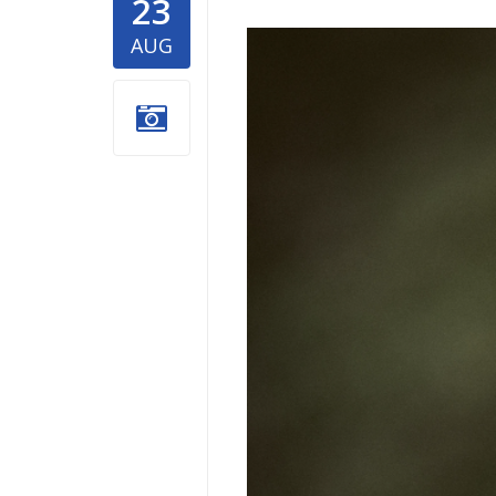
23
donacija-
AUG