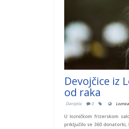
Devojčice iz 
od raka
Danijela
0
Loznica
U lozničkom frizerskom sa
priključilo se 360 donatorki,