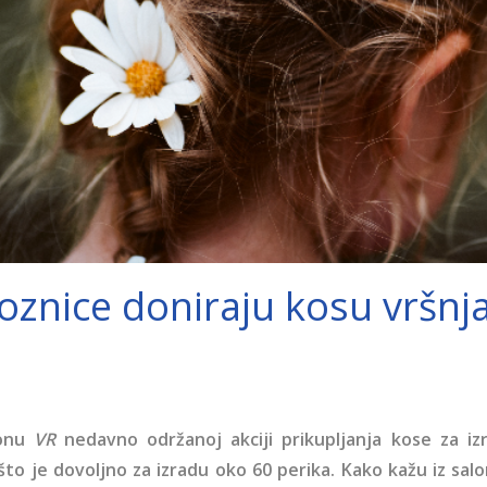
Loznice doniraju kosu vršn
lonu
VR
nedavno održanoj akciji prikupljanja kose za iz
 što je dovoljno za izradu oko 60 perika. Kako kažu iz sa