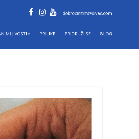
dobrocinitim@divac.com
ANIMLJIVOSTI
PRILIKE
PRIDRUŽI SE
BLOG
hitna-