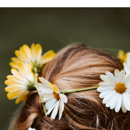
kose-deca-dobrocin