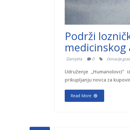
Podrži loznič
medicinskog a
Danijela
0
Donacije gra
Udruženje „Humanolovci“ i
prikupljanju novca za kupovin
Read More