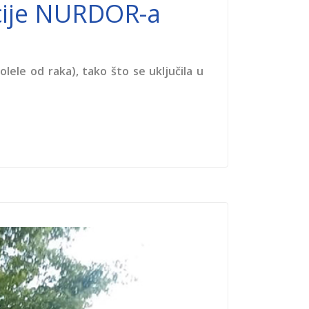
kcije NURDOR-a
ele od raka), tako što se uključila u