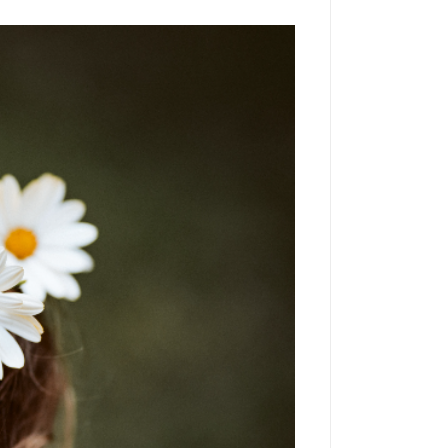
itim.png