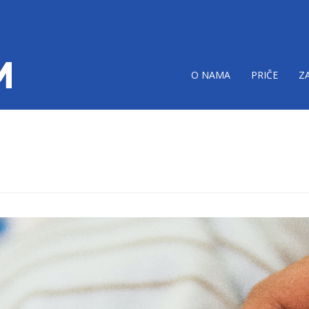
O NAMA
PRIČE
Z
zdravstvo-aparat-za-
g