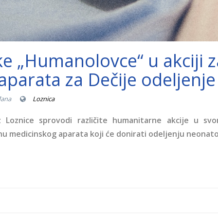
ke „Humanolovce“ u akciji 
parata za Dečije odeljenje
đana
Loznica
z Loznice sprovodi različite humanitarne akcije u sv
u medicinskog aparata koji će donirati odeljenju neonatolo