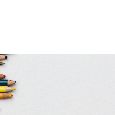
sadi-zivot-loznica.p