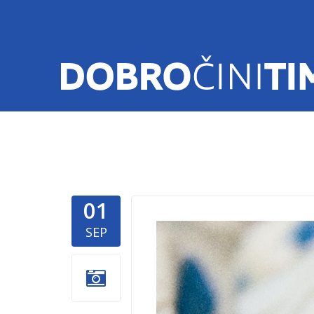
01
donacije-
SEP
stanja.pn