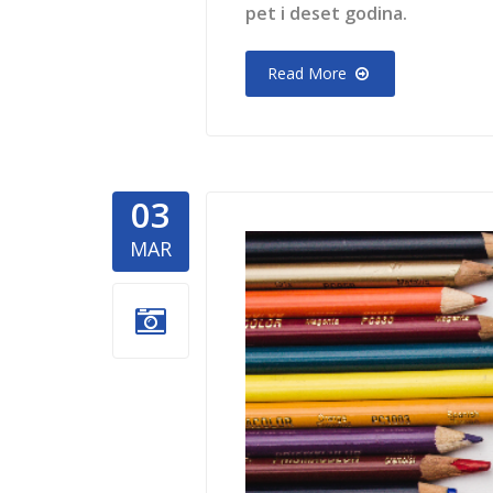
pet i deset godina.
Read More
03
nurdor-za
MAR