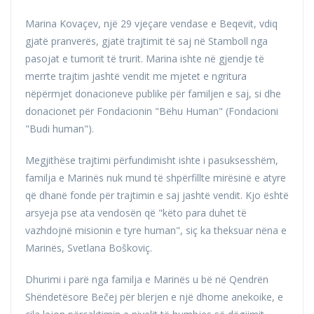
Marina Kovaçev, një 29 vjeçare vendase e Beqevit, vdiq
gjatë pranverës, gjatë trajtimit të saj në Stamboll nga
pasojat e tumorit të trurit. Marina ishte në gjendje të
merrte trajtim jashtë vendit me mjetet e ngritura
nëpërmjet donacioneve publike për familjen e saj, si dhe
donacionet për Fondacionin "Bëhu Human" (Fondacioni
"Budi human").
Megjithëse trajtimi përfundimisht ishte i pasuksesshëm,
familja e Marinës nuk mund të shpërfillte mirësinë e atyre
që dhanë fonde për trajtimin e saj jashtë vendit. Kjo është
arsyeja pse ata vendosën që "këto para duhet të
vazhdojnë misionin e tyre human", siç ka theksuar nëna e
Marinës, Svetlana Boškoviç.
Dhurimi i parë nga familja e Marinës u bë në Qendrën
Shëndetësore Bečej për blerjen e një dhome anekoike, e