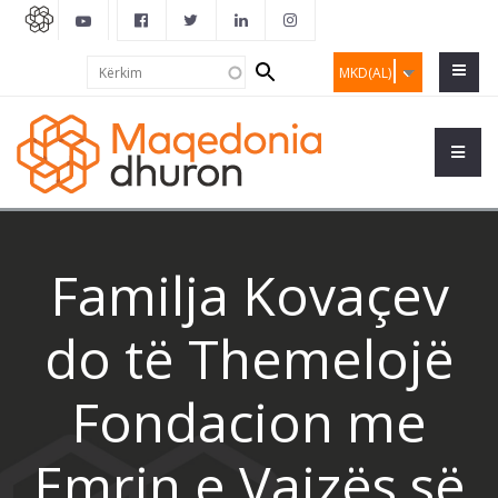
Search
Kërkim
MKD(AL)
form
Familja Kovaçev
do të Themelojë
Fondacion me
Emrin e Vajzës së