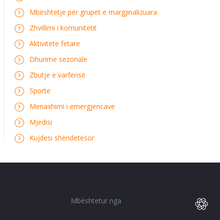
Mbështetje për grupet e margjinalizuara
Zhvillimi i komunitetit
Aktivitete fetare
Dhurime sezonale
Zbutje e varfërisë
Sporte
Menaxhimi i emergjencave
Mjedisi
Kujdesi shëndetësor
Mbështetur nga