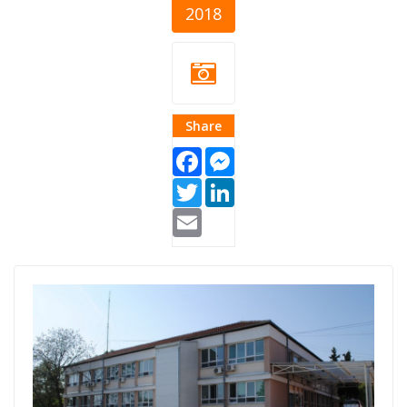
2018
Share
Facebook
Messenger
Twitter
LinkedIn
Email
Dom zdravlja
Becej.jpg