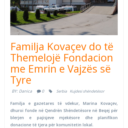
Familja Kovaçev do të
Themelojë Fondacion
me Emrin e Vajzës së
Tyre
BY:
Danica
0
Serbia
Kujdesi shëndetësor
Familja e gazetares të vdekur, Marina Kovaçev,
dhuroi fonde në Qendrën Shëndetësore në Beqej për
blerjen e pajisjeve mjekësore dhe planifikon
donacione të tjera për komunitetin lokal.