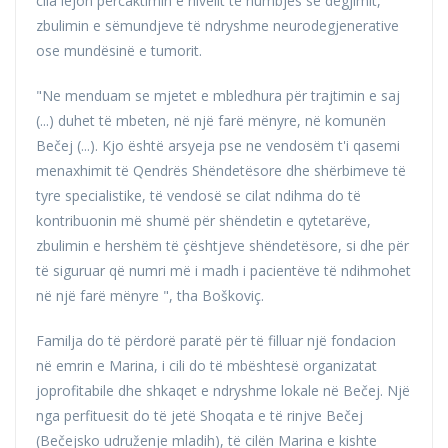
cila lejon përcaktimin e nivelit të humbjes së dëgjimit,
zbulimin e sëmundjeve të ndryshme neurodegjenerative
ose mundësinë e tumorit.
"Ne menduam se mjetet e mbledhura për trajtimin e saj
(...) duhet të mbeten, në një farë mënyre, në komunën
Bečej (...). Kjo është arsyeja pse ne vendosëm t'i qasemi
menaxhimit të Qendrës Shëndetësore dhe shërbimeve të
tyre specialistike, të vendosë se cilat ndihma do të
kontribuonin më shumë për shëndetin e qytetarëve,
zbulimin e hershëm të çështjeve shëndetësore, si dhe për
të siguruar që numri më i madh i pacientëve të ndihmohet
në një farë mënyre ", tha Boškoviç.
Familja do të përdorë paratë për të filluar një fondacion
në emrin e Marina, i cili do të mbështesë organizatat
joprofitabile dhe shkaqet e ndryshme lokale në Bečej. Një
nga perfituesit do të jetë Shoqata e të rinjve Bečej
(Bečejsko udruženje mladih), të cilën Marina e kishte